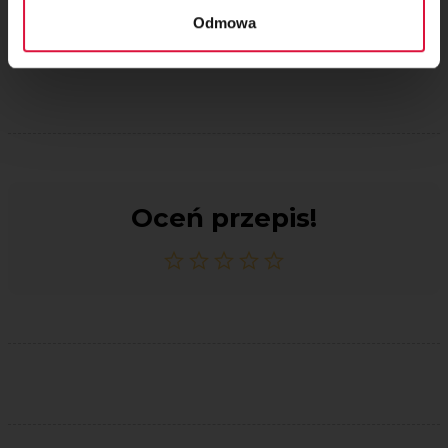
Krok 10
Odmowa
Na koniec udekoruj mazurek czekoladowymi motylkami.
Oceń przepis!