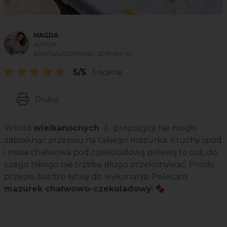
MAGDA
AUTOR
ZAKTUALIZOWANO:
2019-04-10
5/5
1 ocena
Drukuj
Wśród
wielkanocnych
🐇 propozycji nie mogło
zabraknąć przepisu na takiego mazurka. Kruchy spód
i masa chałwowa pod czekoladową polewą to coś, do
czego nikogo nie trzeba długo przekonywać. Prosty
przepis, bardzo łatwy do wykonania. Polecam
mazurek chałwowo-czekoladowy
! 🍫