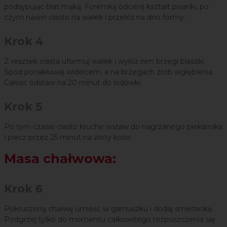
podsypując blat mąką. Foremką odciśnij kształt pisanki, po
czym nawiń ciasto na wałek i przełóż na dno formy.
Krok 4
Z resztek ciasta uformuj wałek i wyłóż nim brzegi blaszki.
Spód ponakłuwaj widelcem, a na brzegach zrób wgłębienia.
Całość odstaw na 20 minut do lodówki.
Krok 5
Po tym czasie ciasto kruche wstaw do nagrzanego piekarnika
i piecz przez 25 minut na złoty kolor.
Masa chałwowa:
Krok 6
Pokruszoną chałwę umieść w garnuszku i dodaj śmietankę.
Podgrzej tylko do momentu całkowitego rozpuszczenia się