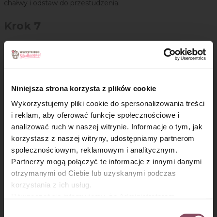
chałwy i odstaw do przestudzenia.
Krok 7
Następnie przełóż masę na wystudzony spód. Ciasto schłodź
w lodówce na czas przygotowania polewy.
Polewa czekoladowa:
Niniejsza strona korzysta z plików cookie
Krok 8
Wykorzystujemy pliki cookie do spersonalizowania treści
i reklam, aby oferować funkcje społecznościowe i
Do rondelka przelej śmietankę i doprowadź ją do wrzenia.
analizować ruch w naszej witrynie. Informacje o tym, jak
Odstaw z palnika i dodaj posiekaną czekoladę. Po kilku
×
korzystasz z naszej witryny, udostępniamy partnerom
minutach wymieszaj wszystko rózgą do momentu
społecznościowym, reklamowym i analitycznym.
połączenia się składników.
Partnerzy mogą połączyć te informacje z innymi danymi
otrzymanymi od Ciebie lub uzyskanymi podczas
korzystania z ich usług.
Może się przydać
Równocześnie informujemy, że Administratorem
Państwa danych jest Dr. Oetker Polska Sp. z o.o.,
Ubijaczka (rózga kuchenna) w stylu retro
Wybór