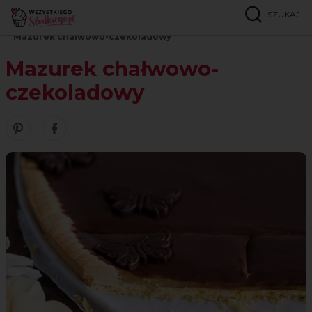
SZUKAJ
Strona główna
Przepisy
Ciasta kruche i tarty
Mazurek chałwowo-czekoladowy
Mazurek chałwowo-
czekoladowy
Zobacz nasze piny w serwisie Pinterest
Udostępnij ten przepis w serwisie Facebook