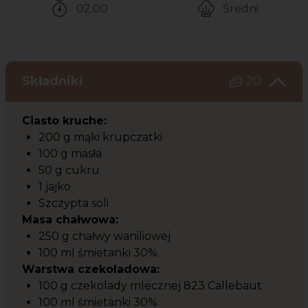
02:00
Średni
Czas potrzebny na przygotowanie przepisu
Poziom trudności
Składniki
20
Ciasto kruche:
200 g mąki krupczatki
100 g masła
50 g cukru
1 jajko
Szczypta soli
Masa chałwowa:
250 g chałwy waniliowej
100 ml śmietanki 30%
Warstwa czekoladowa:
100 g czekolady mlecznej 823 Callebaut
100 ml śmietanki 30%