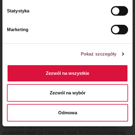
Statystyka
Marketing
Pokaż szczegóły
Zezwól na wszystkie
Zezwól na wybór
Jak przechowywać ajerkoniak?
Odmowa
Krok 5
Ajerkoniak najlepiej przechowywać w lodówce, a przed
podaniem wyjąć go z lodówki około 15-20 minut wcześniej,