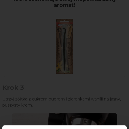
aromat!
Krok 3
Utrzyj żółtka z cukrem pudrem i ziarenkami wanilii na jasny,
puszysty krem.