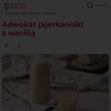
SZUKAJ
Strona główna
Przepisy
Napoje
Adwokat (ajerkoniak) z wanilią
Adwokat (ajerkoniak)
z wanilią
Zobacz nasze piny w serwisie Pinterest
Udostępnij ten przepis w serwisie Facebook