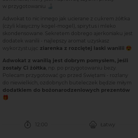
w przygotowaniu 🍶
Adwokat to nic innego jak ucierane z cukrem żółtka
(czyli klasyczny kogel-mogel), spirytus i mleko
skondensowane. Sekretem dobrego ajerkoniaku jest
dodatek wanilii - najlepszy aromat uzyskasz
wykorzystując
ziarenka z rozciętej laski wanilii
😍
Adwokat z wanilią jest dobrym pomysłem, jeśli
zostały Ci żółtka
, np. po przygotowaniu bezy.
Polecam przygotować go przed Świętami - rozlany
do niewielkich, ozdobnych buteleczek będzie miłym
dodatkiem do bożonarodzeniowych prezentów
🎁
12:00
Łatwy
Czas potrzebny na przygotowanie przepisu
Poziom trudności