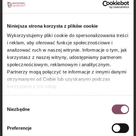
Niniejsza strona korzysta z plików cookie
Wykorzystujemy pliki cookie do spersonalizowania treści
i reklam, aby oferować funkcje społecznościowe i
analizować ruch w naszej witrynie. Informacje o tym, jak
×
korzystasz z naszej witryny, udostępniamy partnerom
społecznościowym, reklamowym i analitycznym.
Partnerzy mogą połączyć te informacje z innymi danymi
Krok 4
otrzymanymi od Ciebie lub uzyskanymi podczas
korzystania z ich usług.
Przygotowany kogel-mogel połącz z mlekiem, mieszając do
Równocześnie informujemy, że Administratorem
całkowitego połączenia się składników.
Państwa danych jest Dr. Oetker Polska Sp. z o.o.,
Wybór
Na samym końcu
bardzo cienką strużką
wlewaj spirytus,
Gdańsk (80-339) adres: Dickmana 14/15 więcej
Niezbędne
zgody
cały czas miksując na wolnych obrotach. Pamiętaj, by robić to
informacji o przetwarzaniu danych osobowych oraz
stopniowo i wolno, aby uniknąć zważenia. Adwokat
mechanizmie plików cookie znajdą Państwo w
Polityce
następnego dnia zgęstnieje i nabierze odpowiedniej,
Preferencje
prywatności.
kremowej konsystencji.