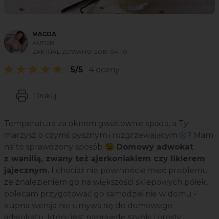
MAGDA
AUTOR
ZAKTUALIZOWANO:
2019-04-10
5/5
4 oceny
Drukuj
Temperatura za oknem gwałtownie spada, a Ty
marzysz o czymś pysznym i rozgrzewającym❄️? Mam
na to sprawdzony sposób 😉
Domowy adwokat
z wanilią, zwany też ajerkoniakiem czy likierem
jajecznym.
I chociaż nie powinniście mieć problemu
ze znalezieniem go na większości sklepowych półek,
polecam przygotować go samodzielnie w domu -
kupna wersja nie umywa się do domowego
adwokatu, który jest naprawdę szybki i prosty