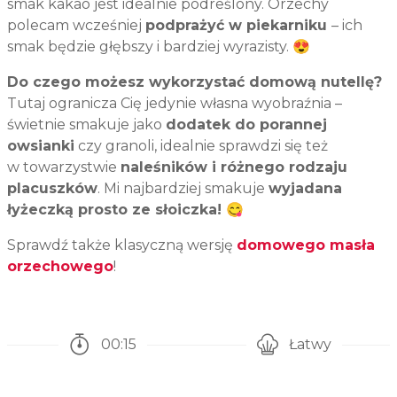
smak kakao jest idealnie podreślony. Orzechy
polecam wcześniej
podprażyć w piekarniku
– ich
smak będzie głębszy i bardziej wyrazisty. 😍
Do czego możesz wykorzystać domową nutellę?
Tutaj ogranicza Cię jedynie własna wyobraźnia –
świetnie smakuje jako
dodatek do porannej
owsianki
czy granoli, idealnie sprawdzi się też
w towarzystwie
naleśników i różnego rodzaju
placuszków
. Mi najbardziej smakuje
wyjadana
łyżeczką prosto ze słoiczka! 😋
Sprawdź także klasyczną wersję
domowego masła
orzechowego
!
00:15
Łatwy
Czas potrzebny na przygotowanie przepisu
Poziom trudności