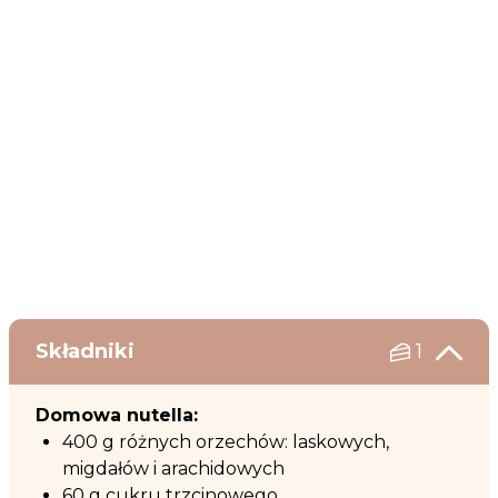
Składniki
1
Domowa nutella:
400 g różnych orzechów: laskowych,
migdałów i arachidowych
60 g cukru trzcinowego