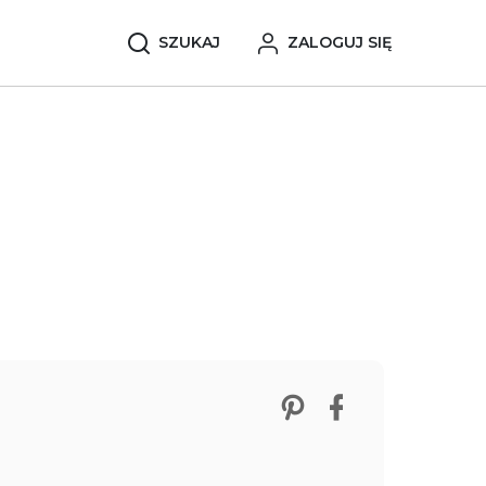
SZUKAJ
ZALOGUJ SIĘ
Zobacz nasze p
Udostępnij 