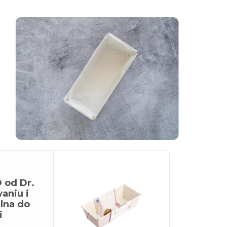
 od Dr.
aniu i
alna do
i