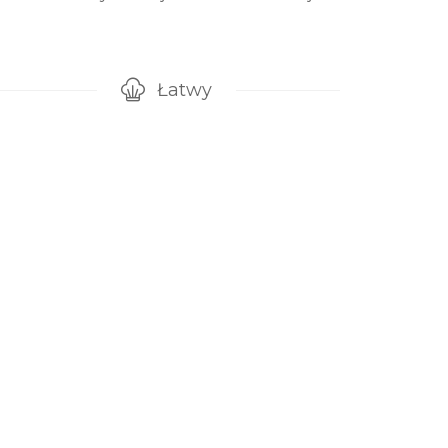
Łatwy
ygotowanie przepisu
Poziom trudności