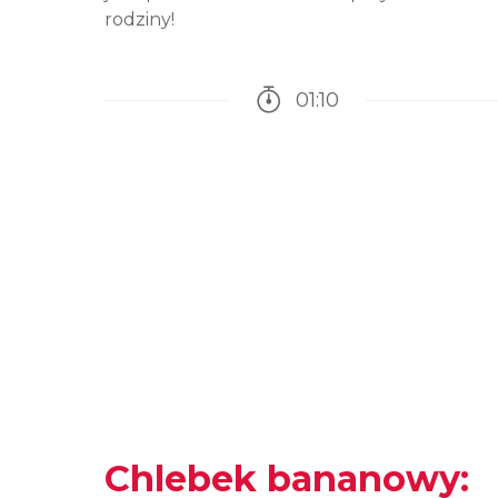
rodziny!
01:10
Czas potrzebny na prz
Chlebek bananowy: