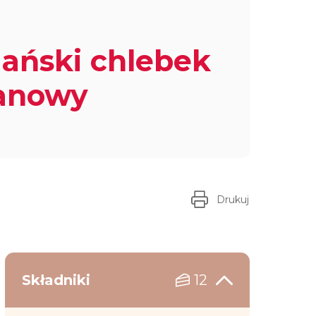
ański chlebek
anowy
Drukuj
Składniki
12