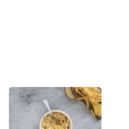
zaloguj
się
zarejestruj