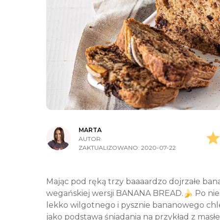
MARTA
AUTOR
ZAKTUALIZOWANO:
2020-07-22
Mając pod ręką trzy baaaardzo dojrzałe ban
wegańskiej wersji BANANA BREAD.🍌 Po nies
lekko wilgotnego i pysznie bananowego chle
jako podstawa śniadania na przykład z masł