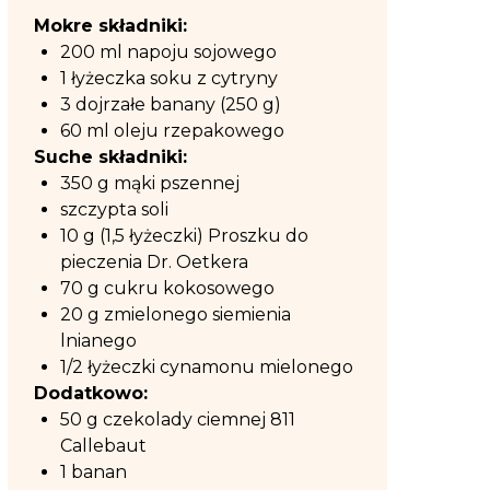
Mokre składniki:
200 ml napoju sojowego
1 łyżeczka soku z cytryny
3 dojrzałe banany (250 g)
60 ml oleju rzepakowego
Suche składniki:
350 g mąki pszennej
szczypta soli
10 g (1,5 łyżeczki) Proszku do
pieczenia Dr. Oetkera
70 g cukru kokosowego
20 g zmielonego siemienia
lnianego
1/2 łyżeczki cynamonu mielonego
Dodatkowo:
50 g czekolady ciemnej 811
Callebaut
1 banan