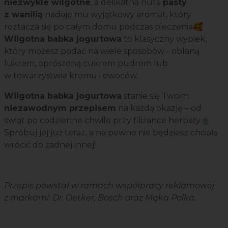
niezwykle wilgotne
, a delikatna nuta
pasty
z wanilią
nadaje mu wyjątkowy aromat, który
roztacza się po całym domu podczas pieczenia🥰
Wilgotna babka jogurtowa
to klasyczny wypiek,
który możesz podać na wiele sposobów - oblaną
lukrem, oprószoną cukrem pudrem lub
w towarzystwie kremu i owoców.
Wilgotna babka jogurtowa
stanie się Twoim
niezawodnym przepisem
na każdą okazję – od
świąt po codzienne chwile przy filiżance herbaty🍵
Spróbuj jej już teraz, a na pewno nie będziesz chciała
wrócić do żadnej innej!
Przepis powstał w ramach współpracy reklamowej
z markami: Dr. Oetker, Bosch oraz Mąka Polka.