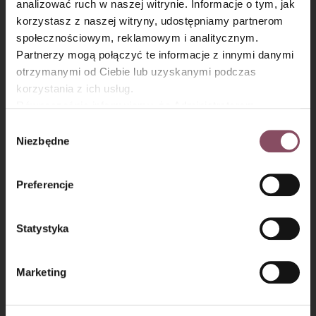
analizować ruch w naszej witrynie. Informacje o tym, jak
×
korzystasz z naszej witryny, udostępniamy partnerom
społecznościowym, reklamowym i analitycznym.
Partnerzy mogą połączyć te informacje z innymi danymi
otrzymanymi od Ciebie lub uzyskanymi podczas
korzystania z ich usług.
Krok 4
Równocześnie informujemy, że Administratorem
Państwa danych jest Dr. Oetker Polska Sp. z o.o.,
Wybór
Na końcu bardzo delikatnie suche składniki. Formę do babki
Gdańsk (80-339) adres: Dickmana 14/15 więcej
Niezbędne
zgody
wysmaruj dokłądnie tłuszczem. Ciasto przelej do formy.
informacji o przetwarzaniu danych osobowych oraz
mechanizmie plików cookie znajdą Państwo w
Polityce
Preferencje
prywatności.
Statystyka
Marketing