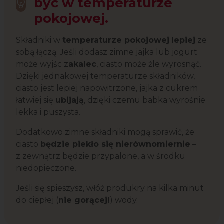
być w temperaturze
pokojowej.
Składniki w
temperaturze pokojowej
lepiej
ze
sobą łączą. Jeśli dodasz zimne jajka lub jogurt
może wyjśc z
akalec
, ciasto może źle wyrosnąć.
Dzięki jednakowej temperaturze składników,
ciasto jest lepiej napowitrzone, jajka z cukrem
łatwiej się
ubijają
, dzięki czemu babka wyrośnie
lekka i puszysta.
Dodatkowo zimne składniki mogą sprawić, że
ciasto
będzie piekło się nierównomiernie
–
z zewnątrz będzie przypalone, a w środku
niedopieczone.
Jeśli się spieszysz, włóż produkry na kilka minut
do ciepłej (
nie gorącej!
) wody.