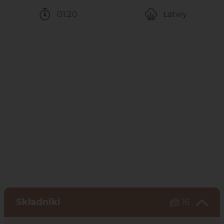
01:20
Łatwy
Czas potrzebny na przygotowanie przepisu
Poziom trudności
Składniki
16