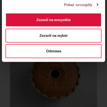
Pokaż szczegóły
Zezwól na wszystkie
Krok 5
Piecz w rozgrzanym piekarniku do 170°C koło 45 minut, do
Zezwól na wybór
suchego patyczka.
Odmowa