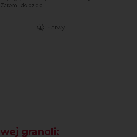
Zatem... do dzieła!
Łatwy
gotowanie przepisu
Poziom trudności
ej granoli: