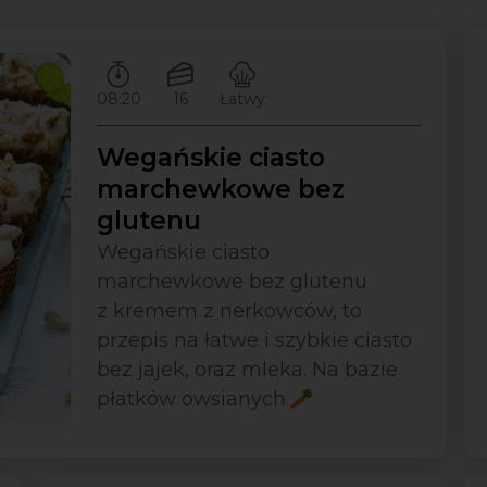
Czas przygotowywania:
Ilość porcji:
Poziom trudności:
08:20
16
Łatwy
Wegańskie ciasto
marchewkowe bez
glutenu
Wegańskie ciasto
marchewkowe bez glutenu
z kremem z nerkowców, to
przepis na łatwe i szybkie ciasto
bez jajek, oraz mleka. Na bazie
płatków owsianych.🥕