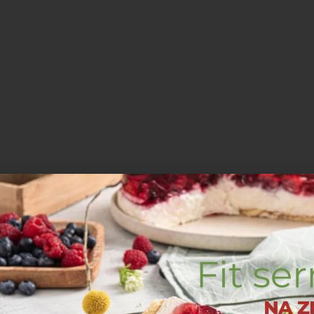
składniki wsyp do dużej miski, dodaj syrop
ie masę na wcześniej przygotowaną blachę.
delikatnie przemieszaj. Po upieczeniu