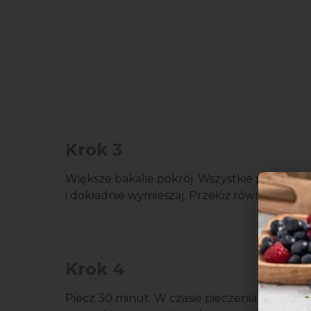
Krok 3
Większe bakalie pokrój. Wszystkie pozostałe 
i dokładnie wymieszaj. Przełóż równomiern
Krok 4
Piecz 30 minut. W czasie pieczenia granolę 