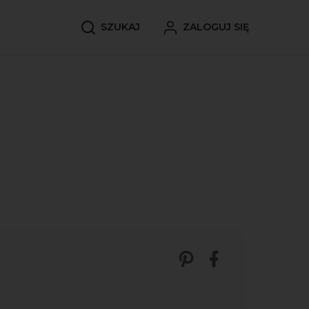
SZUKAJ
ZALOGUJ SIĘ
Zobacz nasze p
Udostępnij 