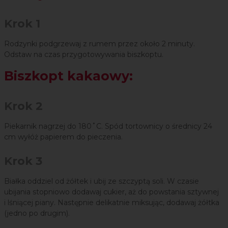
Krok 1
Rodzynki podgrzewaj z rumem przez około 2 minuty.
Odstaw na czas przygotowywania biszkoptu.
Biszkopt kakaowy:
Krok 2
Piekarnik nagrzej do 180˚C. Spód tortownicy o średnicy 24
cm wyłóż papierem do pieczenia.
Krok 3
Białka oddziel od żółtek i ubij ze szczyptą soli. W czasie
ubijania stopniowo dodawaj cukier, aż do powstania sztywnej
i lśniącej piany. Następnie delikatnie miksując, dodawaj żółtka
(jedno po drugim).