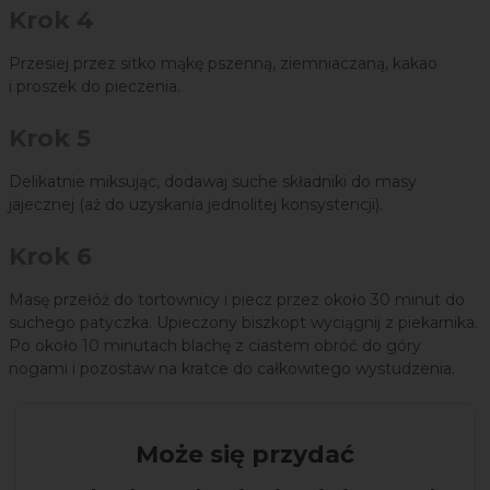
Krok 4
Przesiej przez sitko mąkę pszenną, ziemniaczaną, kakao
i proszek do pieczenia.
Krok 5
Delikatnie miksując, dodawaj suche składniki do masy
jajecznej (aż do uzyskania jednolitej konsystencji).
Krok 6
Masę przełóż do tortownicy i piecz przez około 30 minut do
suchego patyczka. Upieczony biszkopt wyciągnij z piekarnika.
Po około 10 minutach blachę z ciastem obróć do góry
nogami i pozostaw na kratce do całkowitego wystudzenia.
Może się przydać