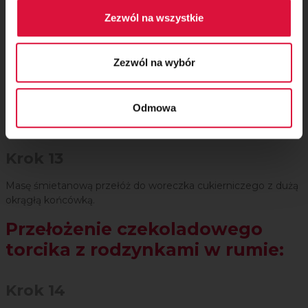
Zezwól na wszystkie
Zezwól na wybór
Odmowa
Krok 13
Masę śmietanową przełóż do woreczka cukierniczego z dużą
okrągłą końcówką.
Przełożenie czekoladowego
torcika z rodzynkami w rumie:
Krok 14