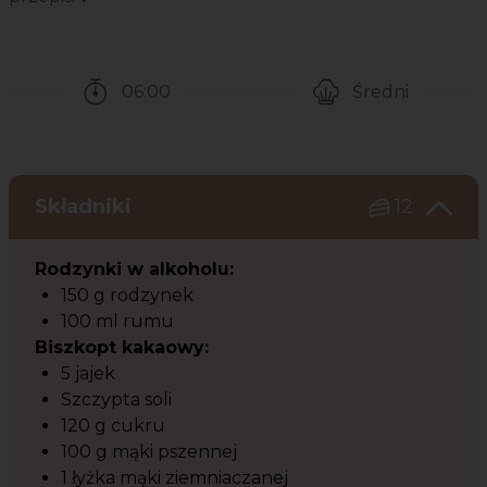
06:00
Średni
Czas potrzebny na przygotowanie przepisu
Poziom trudności
Składniki
12
Rodzynki w alkoholu:
150 g rodzynek
100 ml rumu
Biszkopt kakaowy:
5 jajek
Szczypta soli
120 g cukru
100 g mąki pszennej
1 łyżka mąki ziemniaczanej