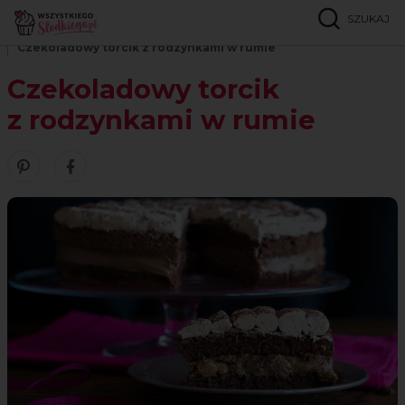
SZUKAJ
Strona główna
Przepisy
Ciasta czekoladowe
Czekoladowy torcik z rodzynkami w rumie
Czekoladowy torcik
z rodzynkami w rumie
Zobacz nasze piny w serwisie Pinterest
Udostępnij ten przepis w serwisie Facebook