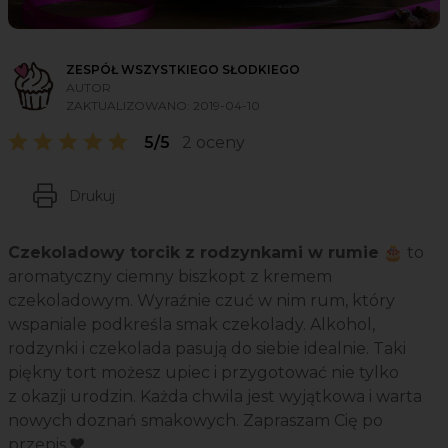
ZESPÓŁ WSZYSTKIEGO SŁODKIEGO
AUTOR
ZAKTUALIZOWANO:
2019-04-10
5/5
2 oceny
Drukuj
Czekoladowy torcik z rodzynkami w rumie
🎂 to
aromatyczny ciemny biszkopt z kremem
czekoladowym. Wyraźnie czuć w nim rum, który
wspaniale podkreśla smak czekolady. Alkohol,
rodzynki i czekolada pasują do siebie idealnie. Taki
piękny tort możesz upiec i przygotować nie tylko
z okazji urodzin. Każda chwila jest wyjątkowa i warta
nowych doznań smakowych. Zapraszam Cię po
przepis.❤️