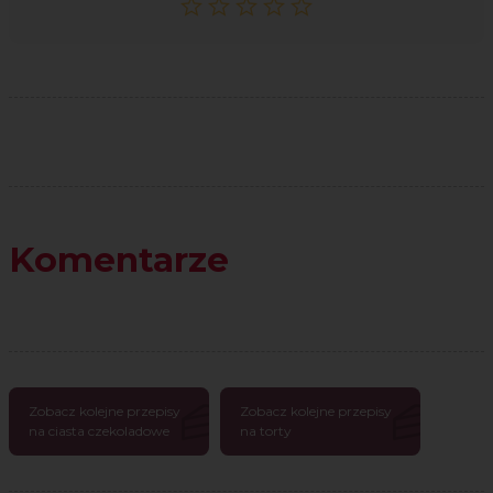
Komentarze
Zobacz kolejne przepisy
Zobacz kolejne przepisy
na ciasta czekoladowe
na torty