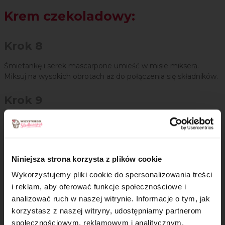
Krem czekoladowy:
Krok 8
Śmietankę i serek mascarpone umieść w misie miksera.
Miksuj na wysokich obrotach aż do połączenia się składników.
Krok 9
Stopniowo dodawaj krem czekoladowy. Miksuj do połączenia
się składników.
Krok 10
Niniejsza strona korzysta z plików cookie
Na koniec delikatnie wmieszaj odsączone z rumu rodzynki.
Wykorzystujemy pliki cookie do spersonalizowania treści
i reklam, aby oferować funkcje społecznościowe i
Masa śmietanowa:
analizować ruch w naszej witrynie. Informacje o tym, jak
×
korzystasz z naszej witryny, udostępniamy partnerom
społecznościowym, reklamowym i analitycznym.