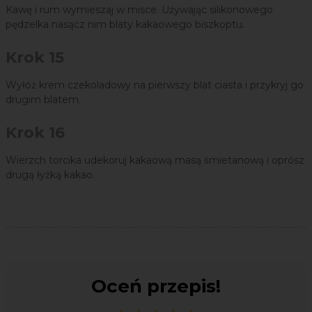
Kawę i rum wymieszaj w misce. Używając silikonowego
pędzelka nasącz nim blaty kakaowego biszkoptu.
Krok 15
Wyłóż krem czekoladowy na pierwszy blat ciasta i przykryj go
drugim blatem.
Krok 16
Wierzch torcika udekoruj kakaową masą śmietanową i oprósz
drugą łyżką kakao.
Oceń przepis!