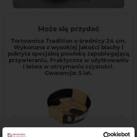
Może się przydać
Tortownica Tradition o średnicy 24 cm.
Wykonana z wysokiej jakości blachy i
pokryta specjalną powłoką zapobiegającą
przywieraniu. Praktyczna w użytkowaniu
i łatwa w utrzymaniu czystości.
Gwarancja: 5 lat.