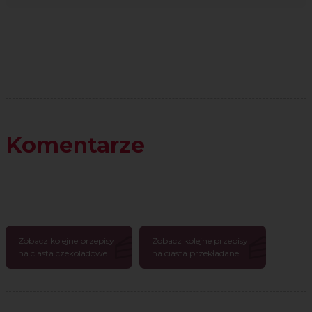
Komentarze
Zobacz kolejne przepisy
Zobacz kolejne przepisy
na ciasta czekoladowe
na ciasta przekładane