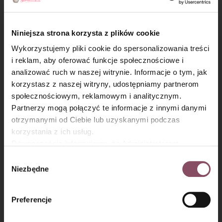
Krem brzoskwiniowy:
Krok 7
Niniejsza strona korzysta z plików cookie
Wykorzystujemy pliki cookie do spersonalizowania treści
Brzoskwinie z puszki pokrój na drobną kostkę. Dwa kawałki
i reklam, aby oferować funkcje społecznościowe i
pozostaw do dekoracji ciasta. Syrop odstaw do przygotowania
masy żelatynowej.
analizować ruch w naszej witrynie. Informacje o tym, jak
×
korzystasz z naszej witryny, udostępniamy partnerom
społecznościowym, reklamowym i analitycznym.
Partnerzy mogą połączyć te informacje z innymi danymi
otrzymanymi od Ciebie lub uzyskanymi podczas
korzystania z ich usług.
Równocześnie informujemy, że Administratorem
Państwa danych jest Dr. Oetker Polska Sp. z o.o.,
Wybór
Gdańsk (80-339) adres: Dickmana 14/15 więcej
Niezbędne
zgody
informacji o przetwarzaniu danych osobowych oraz
mechanizmie plików cookie znajdą Państwo w
Polityce
Preferencje
prywatności.