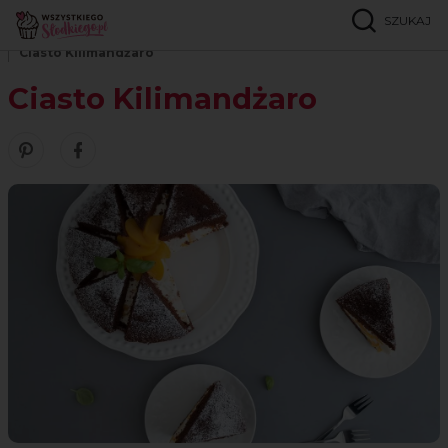
SZUKAJ
Strona główna
Przepisy
Ciasta czekoladowe
Ciasto Kilimandżaro
Ciasto Kilimandżaro
Zobacz nasze piny w serwisie Pinterest
Udostępnij ten przepis w serwisie Facebook