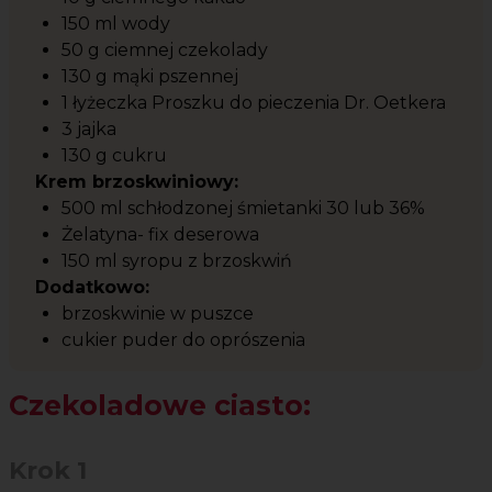
150 ml wody
50 g ciemnej czekolady
130 g mąki pszennej
1 łyżeczka Proszku do pieczenia Dr. Oetkera
3 jajka
130 g cukru
Krem brzoskwiniowy:
500 ml schłodzonej śmietanki 30 lub 36%
Żelatyna- fix deserowa
150 ml syropu z brzoskwiń
Dodatkowo:
brzoskwinie w puszce
cukier puder do oprószenia
Czekoladowe ciasto:
Krok 1