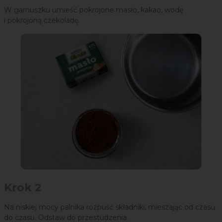
W garnuszku umieść pokrojone masło, kakao, wodę
i pokrojoną czekoladę.
Krok 2
Na niskiej mocy palnika rozpuść składniki, mieszając od czasu
do czasu. Odstaw do przestudzenia.