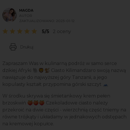
MAGDA
AUTOR
ZAKTUALIZOWANO:
2023-01-12
5/5
2 oceny
Drukuj
Zapraszam Was w kulinarną podróż w samo serce
dzikiej Afryki 🐘🦁🐒 Ciasto Kilimandżaro swoją nazwą
nawiązuje do najwyższej góry Tanzanii, a jego
kopulasty kształt przypomina górski szczyt 🗻
W środku skrywa się śmietankowy krem pełen
brzoskwiń 🍑🍑🍑 Czekoladowe ciasto należy
przekroić na dwie części - wierzchnią część tniemy na
równe trójkąty i układamy w jednakowych odstępach
na kremowej kopułce.