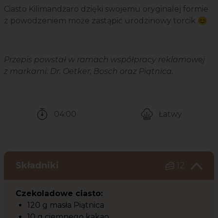
Ciasto Kilimandżaro dzięki swojemu oryginalej formie
z powodzeniem może zastąpić urodzinowy torcik 😊
Przepis powstał w ramach współpracy reklamowej
z markami: Dr. Oetker, Bosch oraz Piątnica.
04:00
Łatwy
Czas potrzebny na przygotowanie przepisu
Poziom trudności
Składniki
12
Czekoladowe ciasto:
120 g masła Piątnica
10 g ciemnego kakao