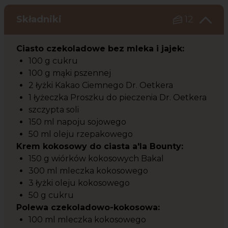
Składniki
12
Ciasto czekoladowe bez mleka i jajek:
100 g cukru
100 g mąki pszennej
2 łyżki Kakao Ciemnego Dr. Oetkera
1 łyżeczka Proszku do pieczenia Dr. Oetkera
szczypta soli
150 ml napoju sojowego
50 ml oleju rzepakowego
Krem kokosowy do ciasta a'la Bounty:
150 g wiórków kokosowych Bakal
300 ml mleczka kokosowego
3 łyżki oleju kokosowego
50 g cukru
Polewa czekoladowo-kokosowa:
100 ml mleczka kokosowego