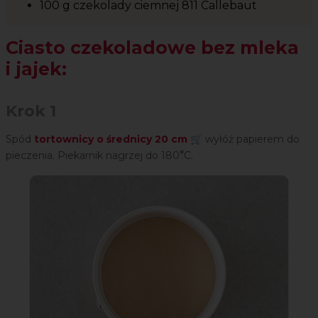
100 g czekolady ciemnej 811 Callebaut
Ciasto czekoladowe bez mleka
i jajek:
Krok 1
Spód
tortownicy o średnicy 20 cm
🛒 wyłóż papierem do
pieczenia. Piekarnik nagrzej do 180
°
C.