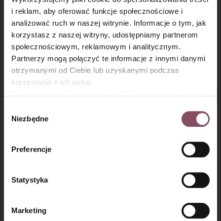
i reklam, aby oferować funkcje społecznościowe i
analizować ruch w naszej witrynie. Informacje o tym, jak
×
korzystasz z naszej witryny, udostępniamy partnerom
społecznościowym, reklamowym i analitycznym.
Partnerzy mogą połączyć te informacje z innymi danymi
otrzymanymi od Ciebie lub uzyskanymi podczas
korzystania z ich usług.
Równocześnie informujemy, że Administratorem
Państwa danych jest Dr. Oetker Polska Sp. z o.o.,
Wybór
Gdańsk (80-339) adres: Dickmana 14/15 więcej
Niezbędne
zgody
Polewa z mleczka kokosowego
informacji o przetwarzaniu danych osobowych oraz
i czekolady:
mechanizmie plików cookie znajdą Państwo w
Polityce
Preferencje
prywatności.
Krok 8
Statystyka
Do garnka dodaj ciemną czekoladę i mleczko kokosowe.
Podgrzewaj na małej mocy palnika, mieszając, do momentu,
Marketing
aż czekolada w pełni się rozpuści.