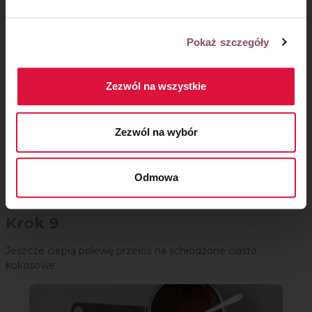
Pokaż szczegóły
Zezwól na wszystkie
Zezwól na wybór
Odmowa
Krok 9
Jeszcze ciepłą polewę przełóż na schłodzone ciasto
kokosowe.