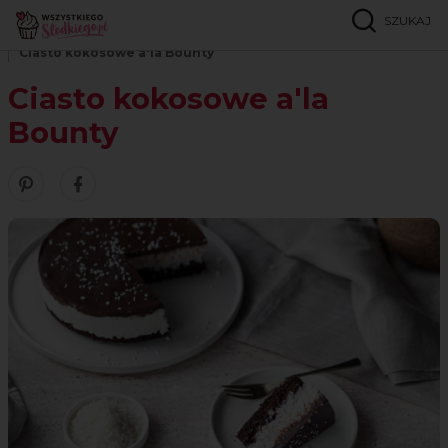
SZUKAJ
Strona główna
Przepisy
Bez jajek
Ciasto kokosowe a'la Bounty
Ciasto kokosowe a'la
Bounty
Zobacz nasze piny w serwisie Pinterest
Udostępnij ten przepis w serwisie Facebook