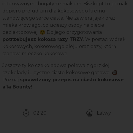
intensywnym i bogatym smakiem. Biszkopt to jednak
dopiero preludium dla kokosowego kremu,
stanowiącego serce ciasta. Nie zawiera jajek oraz
mleka krowiego, co ucieszy osoby na diecie
bezlaktozowej. 😊 Do jego przygotowania
potrzebujesz kokosa razy TRZY
. W postaci wiórek
kokosowych, kokosowego oleju oraz bazy, którą
stanowi mleczko kokosowe.
Jeszcze tylko czekoladowa polewa z gorzkiej
czekolady i… pyszne ciasto kokosowe gotowe! 🥥
Poznaj
sprawdzony przepis na ciasto kokosowe
a'la Bounty!
02:20
Łatwy
Czas potrzebny na przygotowanie przepisu
Poziom trudności