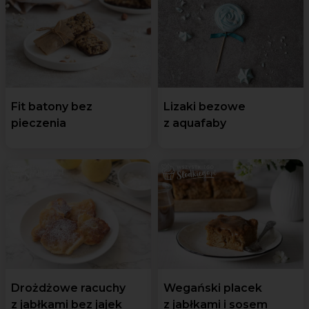
Fit batony bez
Lizaki bezowe
pieczenia
z aquafaby
Drożdżowe racuchy
Wegański placek
z jabłkami bez jajek
z jabłkami i sosem