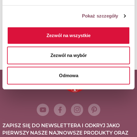
Pokaż szczegóły
ORAZ POWSTAŁY W RAMACH WSPÓŁPRACY
Zezwól na wszystkie
REKLAMOWEJ Z WŁAŚCICIELAMI MAREK:
Zezwól na wybór
Odmowa
Główny partner serwisu
ZAPISZ SIĘ DO NEWSLETTERA I ODKRYJ JAKO
PIERWSZY NASZE NAJNOWSZE PRODUKTY ORAZ