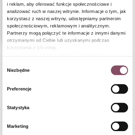
i reklam, aby oferować funkcje społecznościowe i
analizować ruch w naszej witrynie. Informacje o tym, jak
korzystasz z naszej witryny, udostępniamy partnerom
Jogurtowe ciasto
społecznościowym, reklamowym i analitycznym.
z kruszonką
Partnerzy mogą połączyć te informacje z innymi danymi
otrzymanymi od Ciebie lub uzyskanymi podczas
korzystania z ich usług.
Równocześnie informujemy, że Administratorem
1
2
3
4
5
6
Państwa danych jest Dr. Oetker Polska Sp. z o.o.,
Wybór
Gdańsk (80-339) adres: Dickmana 14/15 więcej
Niezbędne
zgody
informacji o przetwarzaniu danych osobowych oraz
7
mechanizmie plików cookie znajdą Państwo w
Polityce
Preferencje
prywatności.
Statystyka
MATERIAŁY PUBLIKOWANE NA NASZEJ STRONIE
Marketing
STANOWIĄ AUTOPROMOCJĘ: