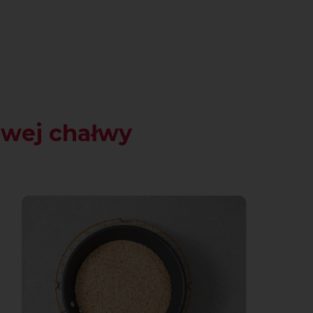
wej chałwy