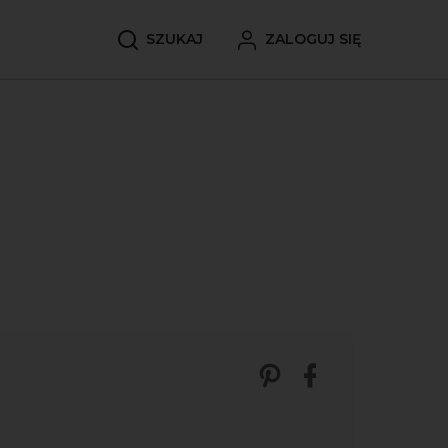
SZUKAJ
ZALOGUJ SIĘ
Zobacz nasze p
Udostępnij 