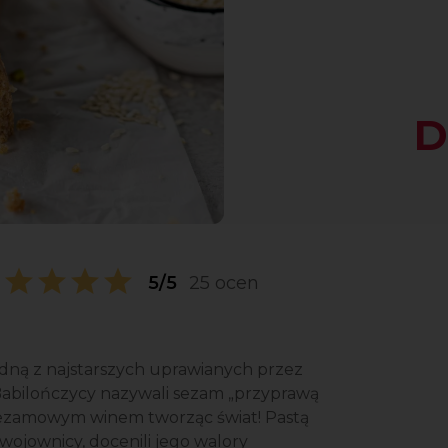
D
5/5
25 ocen
edną z najstarszych uprawianych przez
! Babilończycy nazywali sezam „przyprawą
 sezamowym winem tworząc świat! Pastą
wojownicy, docenili jego walory