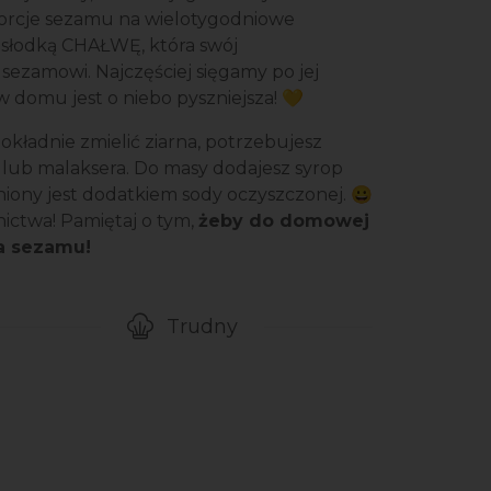
porcje sezamu na wielotygodniowe
 słodką CHAŁWĘ, która swój
sezamowi. Najczęściej sięgamy po jej
 domu jest o niebo pyszniejsza! 💛
kładnie zmielić ziarna, potrzebujesz
lub malaksera. Do masy dodajesz syrop
niony jest dodatkiem sody oczyszczonej. 😀
ictwa! Pamiętaj o tym,
żeby do domowej
na sezamu!
Trudny
gotowanie przepisu
Poziom trudności