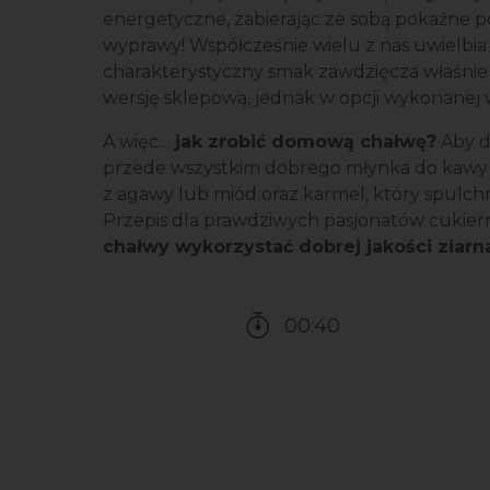
energetyczne, zabierając ze sobą pokaźne 
wyprawy! Współcześnie wielu z nas uwielbia
charakterystyczny smak zawdzięcza właśnie 
wersję sklepową, jednak w opcji wykonanej w
A więc…
jak zrobić domową chałwę?
Aby do
przede wszystkim dobrego młynka do kawy 
z agawy lub miód oraz karmel, który spulch
Przepis dla prawdziwych pasjonatów cukiern
chałwy wykorzystać dobrej jakości ziar
00:40
Czas potrzebny na przy