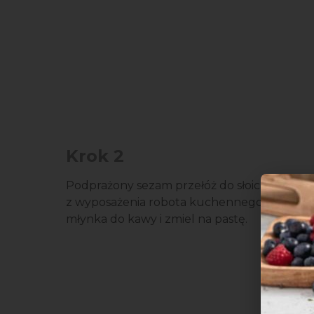
Krok 2
Podprażony sezam przełóż do słoiczka
z wyposażenia robota kuchennego lub
młynka do kawy i zmiel na pastę.