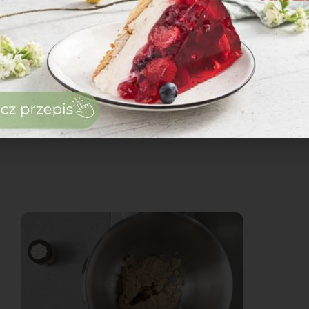
zaloguj
się
zarejestruj