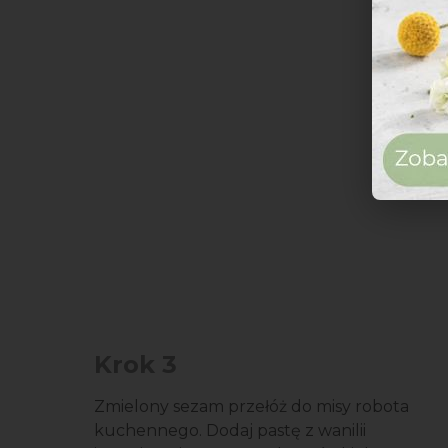
Krok 3
Zmielony sezam przełóż do misy robota
kuchennego. Dodaj pastę z wanilii