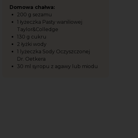
Domowa chałwa:
200 g sezamu
1 łyżeczka Pasty waniliowej
Taylor&Colledge
130 g cukru
2 łyżki wody
1 lyżeczka Sody Oczyszczonej
Dr. Oetkera
30 ml syropu z agawy lub miodu