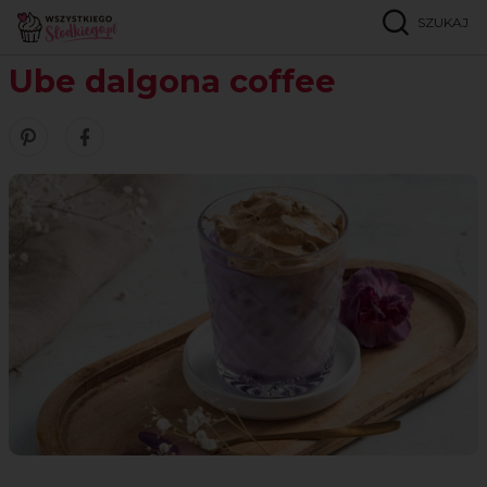
SZUKAJ
Strona główna
Przepisy
Napoje
Ube dalgona coffee
Ube dalgona coffee
Zobacz nasze piny w serwisie Pinterest
Udostępnij ten przepis w serwisie Facebook