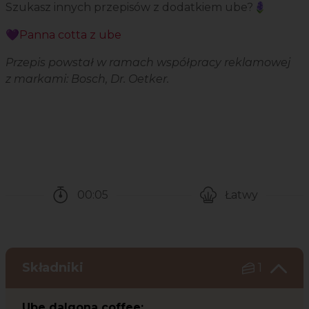
Szukasz innych przepisów z dodatkiem ube?🪻
💜Panna cotta z ube
Przepis powstał w ramach współpracy reklamowej
z markami: Bosch, Dr. Oetker.
00:05
Łatwy
Czas potrzebny na przygotowanie przepisu
Poziom trudności
Składniki
1
Ube dalgona coffee: