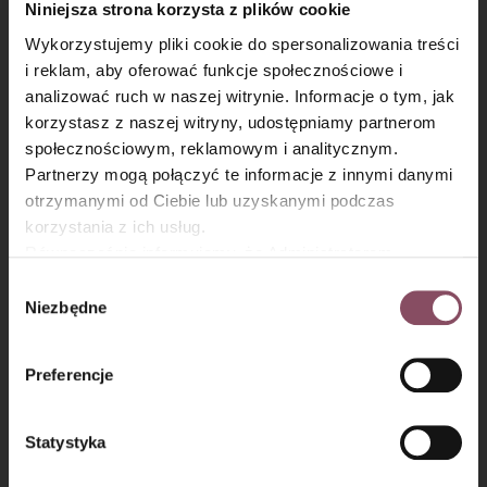
Niniejsza strona korzysta z plików cookie
Wykorzystujemy pliki cookie do spersonalizowania treści
i reklam, aby oferować funkcje społecznościowe i
analizować ruch w naszej witrynie. Informacje o tym, jak
×
korzystasz z naszej witryny, udostępniamy partnerom
społecznościowym, reklamowym i analitycznym.
Warto wiedzieć:
Partnerzy mogą połączyć te informacje z innymi danymi
otrzymanymi od Ciebie lub uzyskanymi podczas
Co to jest ube dalgona coffee?
korzystania z ich usług.
Równocześnie informujemy, że Administratorem
Ube dalgona coffee to wariacja na klasycznej
Państwa danych jest Dr. Oetker Polska Sp. z o.o.,
dalgona coffee, czyli napoju z puszystą kawową
Wybór
Gdańsk (80-339) adres: Dickmana 14/15 więcej
pianką. W tej wersji dodatkowo pojawia się ube,
Niezbędne
zgody
informacji o przetwarzaniu danych osobowych oraz
które nadaje napojowi delikatnie waniliowo-
mechanizmie plików cookie znajdą Państwo w
Polityce
orzechowy smak i charakterystyczny fioletowy
Preferencje
prywatności.
kolor.
Jak smakuje ube dalgona coffee?
Statystyka
Ube dalgona coffee ma kremowy, lekko