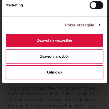
deserowy smak. Łączy intensywność kawy
Marketing
z delikatną słodyczą i subtelnym smakiem ube,
który kojarzy się z nutami wanilii i orzechów.
Czy do dalgona coffee trzeba użyć kawy
Pokaż szczegóły
rozpuszczalnej?
Tak, klasyczna pianka dalgona najlepiej
Zezwól na wszystkie
wychodzi z kawy rozpuszczalnej. To właśnie
ona po ubiciu z cukrem i gorącą wodą tworzy
Zezwól na wybór
charakterystyczną, lekką i puszystą
konsystencję.
Odmowa
Czy ube dalgona coffee można zrobić bez
mleka krowiego?
Tak, ube dalgona coffee można przygotować
także na napoju roślinnym. Dobrze sprawdzają
się napoje owsiane, kokosowe lub migdałowe,
które podkreślają kremowy charakter napoju.