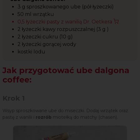
3 g sproszkowanego ube (pół łyżeczki)
50 ml wrzątku
0,5 łyżeczki pasty z wanilią Dr. Oetkera
2 łyżeczki kawy rozpuszczalnej (3 g )
2 łyżeczki cukru (10 g)
2 łyżeczki gorącej wody
kostki lodu
Jak przygotować ube dalgona
coffee:
Krok 1
Wsyp sproszkowane ube do miseczki. Dodaj wrzątek oraz
pastę z wanilii i
rozrób
miotełką do matchy (chasen).