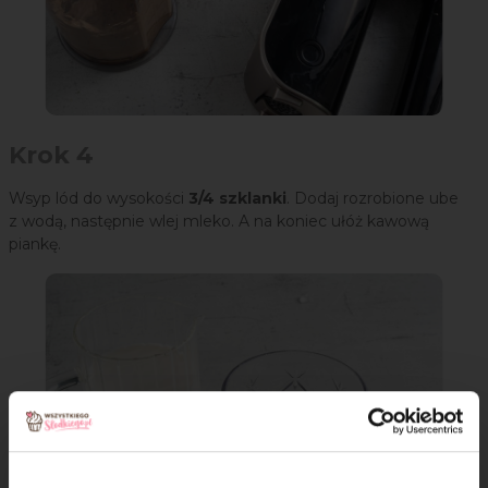
Krok 4
Wsyp lód do wysokości
3/4 szklanki
. Dodaj rozrobione ube
z wodą, następnie wlej mleko. A na koniec ułóż kawową
piankę.