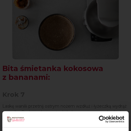
Bita śmietanka kokosowa
z bananami:
Krok 7
Laskę wanilii przetnij ostrym nożem wzdłuż i łyżeczką wydrąż
ziarenka. Dodaj je do śmietanki kokosowej razem z ksylitolem.