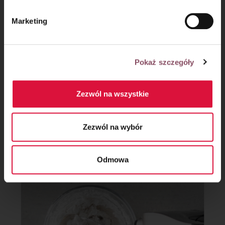
Marketing
Pokaż szczegóły
Zezwól na wszystkie
Krok 8
Zezwól na wybór
Ubij śmietankę na wysokich obrotach, aż będzie sztywna
i puszysta.
Odmowa