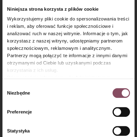
Niniejsza strona korzysta z plików cookie
Wykorzystujemy pliki cookie do spersonalizowania treści
i reklam, aby oferować funkcje społecznościowe i
analizować ruch w naszej witrynie. Informacje o tym, jak
×
korzystasz z naszej witryny, udostępniamy partnerom
społecznościowym, reklamowym i analitycznym.
Partnerzy mogą połączyć te informacje z innymi danymi
otrzymanymi od Ciebie lub uzyskanymi podczas
korzystania z ich usług.
Równocześnie informujemy, że Administratorem
Państwa danych jest Dr. Oetker Polska Sp. z o.o.,
Wybór
Może się przydać
Gdańsk (80-339) adres: Dickmana 14/15 więcej
Niezbędne
zgody
informacji o przetwarzaniu danych osobowych oraz
100% ekologicznej wanilii! Laska wanilii
mechanizmie plików cookie znajdą Państwo w
Polityce
od Taylor & Colledge idealna do kremów,
Preferencje
prywatności.
deserów, wypieków. Odpowiednia dla
wegan.
Statystyka