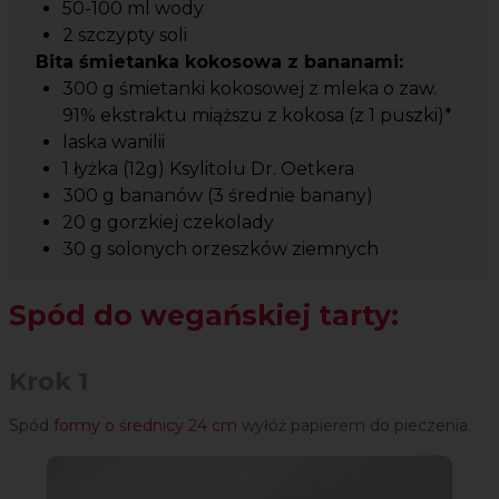
50-100 ml wody
2 szczypty soli
Bita śmietanka kokosowa z bananami:
300 g śmietanki kokosowej z mleka o zaw.
91% ekstraktu miąższu z kokosa (z 1 puszki)*
laska wanilii
1 łyżka (12g) Ksylitolu Dr. Oetkera
300 g bananów (3 średnie banany)
20 g gorzkiej czekolady
30 g solonych orzeszków ziemnych
Spód do wegańskiej tarty:
Krok 1
Spód
formy o średnicy 24 cm
wyłóż papierem do pieczenia.