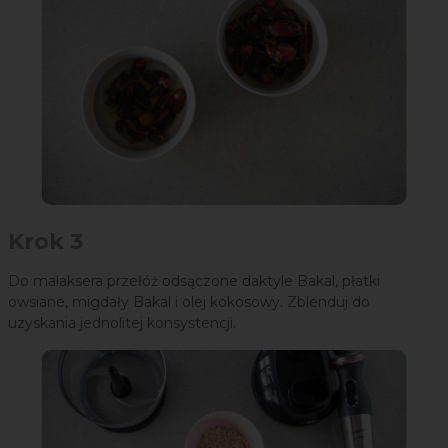
Krok 3
Do malaksera przełóż odsączone daktyle Bakal, płatki
owsiane, migdały Bakal i olej kokosowy. Zblenduj do
uzyskania jednolitej konsystencji.