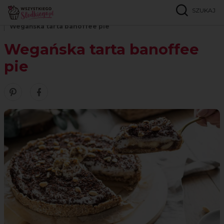
SZUKAJ
Strona główna
Przepisy
Bez cukru
Wegańska tarta banoffee pie
Wegańska tarta banoffee
pie
Zobacz nasze piny w serwisie Pinterest
Udostępnij ten przepis w serwisie Facebook