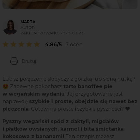
MARTA
AUTOR
ZAKTUALIZOWANO:
2020-08-28
4.86/5
7 ocen
Drukuj
Lubisz połączenie słodyczy z gorzką lub słoną nutką?
😍 Zapewne pokochasz
tartę banoffee pie
w wegańskim wydaniu
! Jej przygotowanie jest
naprawdę
szybkie i proste, obejdzie się nawet bez
pieczenia
. Gotowi na proste i szybkie pyszności? ❤️
Pyszny wegański spód z daktyli, migdałów
i płatków owsianych, karmel i bita śmietanka
kokosowa z bananami!
Ten przepis możesz