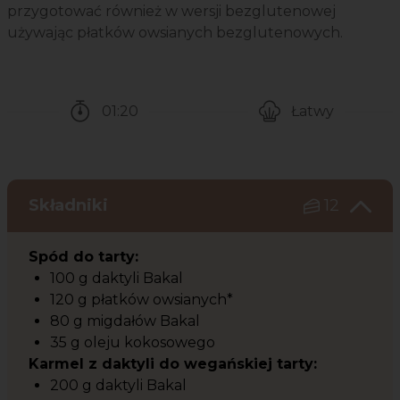
przygotować również w wersji bezglutenowej
używając płatków owsianych bezglutenowych.
01:20
Łatwy
Czas potrzebny na przygotowanie przepisu
Poziom trudności
Składniki
12
Spód do tarty:
100 g daktyli Bakal
120 g płatków owsianych*
80 g migdałów Bakal
35 g oleju kokosowego
Karmel z daktyli do wegańskiej tarty:
200 g daktyli Bakal