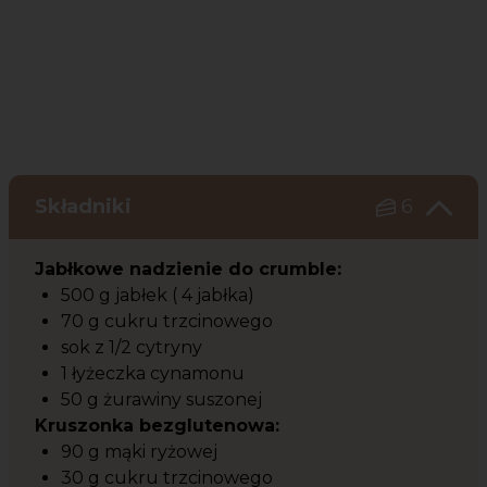
Składniki
6
Jabłkowe nadzienie do crumble:
500 g jabłek ( 4 jabłka)
70 g cukru trzcinowego
sok z 1/2 cytryny
1 łyżeczka cynamonu
50 g żurawiny suszonej
Kruszonka bezglutenowa:
90 g mąki ryżowej
30 g cukru trzcinowego