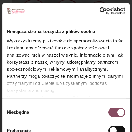
Niniejsza strona korzysta z plików cookie
Wykorzystujemy pliki cookie do spersonalizowania treści
i reklam, aby oferować funkcje społecznościowe i
analizować ruch w naszej witrynie. Informacje o tym, jak
×
korzystasz z naszej witryny, udostępniamy partnerom
społecznościowym, reklamowym i analitycznym.
Partnerzy mogą połączyć te informacje z innymi danymi
Kruszonka bezglutenowa:
otrzymanymi od Ciebie lub uzyskanymi podczas
korzystania z ich usług.
Krok 5
Równocześnie informujemy, że Administratorem
Państwa danych jest Dr. Oetker Polska Sp. z o.o.,
Wybór
Wymieszaj mąkę ryżową z cukrem trzcinowym
Gdańsk (80-339) adres: Dickmana 14/15 więcej
Niezbędne
zgody
i rozpuszczonym olejem kokosowym.
informacji o przetwarzaniu danych osobowych oraz
mechanizmie plików cookie znajdą Państwo w
Polityce
Preferencje