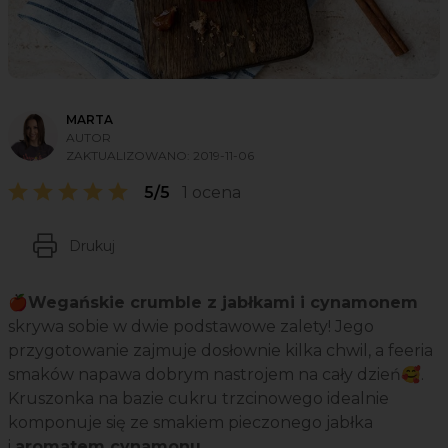
MARTA
AUTOR
ZAKTUALIZOWANO:
2019-11-06
5/5
1 ocena
Drukuj
🍎Wegańskie crumble z jabłkami i cynamonem
skrywa sobie w dwie podstawowe zalety! Jego
przygotowanie zajmuje dosłownie kilka chwil, a feeria
smaków napawa dobrym nastrojem na cały dzień🥰.
Kruszonka na bazie cukru trzcinowego idealnie
komponuje się ze smakiem pieczonego jabłka
i
aromatem cynamonu
.