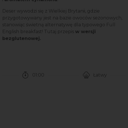
Deser wywodzi się z Wielkiej Brytanii, gdzie
przygotowywany jest na bazie owoców sezonowych,
stanowiąc świetną alternatywę dla typowego Full
English breakfast! Tutaj przepis
w wersji
bezglutenowej.
01:00
Łatwy
Czas potrzebny na przygotowanie przepisu
Poziom trudności