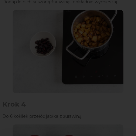
Dodaj do nich suszoną żurawinę i dokładnie wymieszaj.
Krok 4
Do 6 kokilek przełóż jabłka z żurawiną.