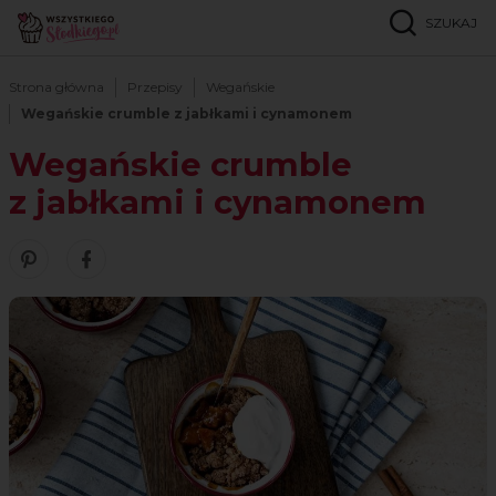
SZUKAJ
Strona główna
Przepisy
Wegańskie
Wegańskie crumble z jabłkami i cynamonem
Wegańskie crumble
z jabłkami i cynamonem
Zobacz nasze piny w serwisie Pinterest
Udostępnij ten przepis w serwisie Facebook