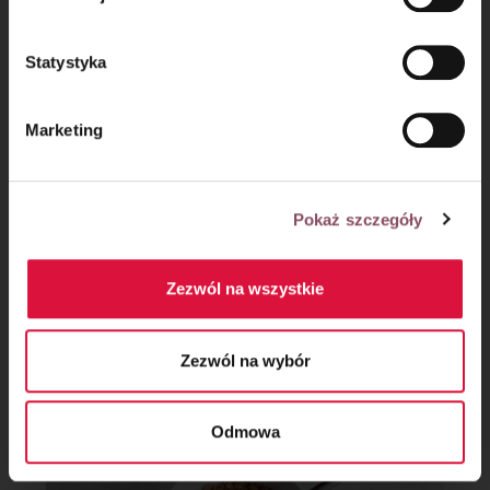
prywatności.
Statystyka
Marketing
Pokaż szczegóły
Zezwól na wszystkie
Krok 6
Wstaw kruszonkę do lodówki na około 15 minut. Piekarnik
Zezwól na wybór
nagrzej do 190
C.
°
Odmowa