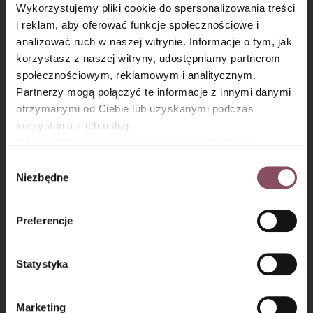
Wykorzystujemy pliki cookie do spersonalizowania treści
pieczenia, boki wysmaruj masłem. Przełóż masę serową.
i reklam, aby oferować funkcje społecznościowe i
analizować ruch w naszej witrynie. Informacje o tym, jak
×
korzystasz z naszej witryny, udostępniamy partnerom
społecznościowym, reklamowym i analitycznym.
Partnerzy mogą połączyć te informacje z innymi danymi
otrzymanymi od Ciebie lub uzyskanymi podczas
korzystania z ich usług.
Równocześnie informujemy, że Administratorem
Państwa danych jest Dr. Oetker Polska Sp. z o.o.,
Wybór
Gdańsk (80-339) adres: Dickmana 14/15 więcej
Niezbędne
zgody
informacji o przetwarzaniu danych osobowych oraz
mechanizmie plików cookie znajdą Państwo w
Polityce
Preferencje
prywatności.
Krok 5
Statystyka
Piecz w nagrzanym air frayerze w 160° przez 40 minut.
Marketing