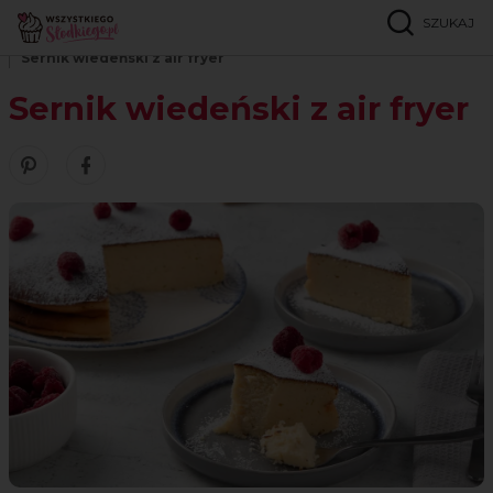
SZUKAJ
Strona główna
Przepisy
Serniki z airfryera
Sernik wiedeński z air fryer
Sernik wiedeński z air fryer
Zobacz nasze piny w serwisie Pinterest
Udostępnij ten przepis w serwisie Facebook