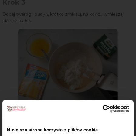
Krok 3
Dodaj twaróg i budyń, krótko zmiksuj, na końcu wmieszaj
pianę z białek.
Krok 4
Niniejsza strona korzysta z plików cookie
Spód tortownicy o średnicy 18 cm wyłóż papierem do