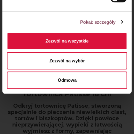
Pokaż szczegóły
Zezwól na wszystkie
Zezwól na wybór
Odmowa
Tortownica Patisse 18 cm
Odkryj tortownicę Patisse, stworzoną
specjalnie do pieczenia niewielkich ciast,
tortów i biszkoptów. Dzięki powłoce
nieprzywierającej, wypieki z łatwością
wyjmiesz z formy, zapewniając