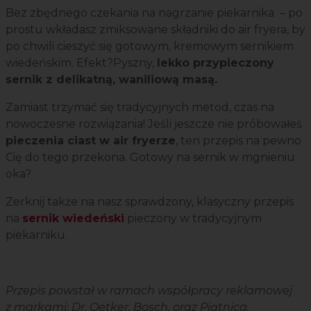
Bez zbędnego czekania na nagrzanie piekarnika – po
prostu wkładasz zmiksowane składniki do air fryera, by
po chwili cieszyć się gotowym, kremowym sernikiem
wiedeńskim. Efekt?Pyszny,
lekko przypieczony
sernik z delikatną, waniliową masą.
Zamiast trzymać się tradycyjnych metod, czas na
nowoczesne rozwiązania! Jeśli jeszcze nie próbowałeś
pieczenia ciast w air fryerze
, ten przepis na pewno
Cię do tego przekona. Gotowy na sernik w mgnieniu
oka?
Zerknij także na nasz sprawdzony, klasyczny przepis
na
sernik wiedeński
pieczony w tradycyjnym
piekarniku.
Przepis powstał w ramach współpracy reklamowej
z markami: Dr. Oetker, Bosch, oraz Piątnica.