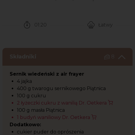
01:20
Łatwy
Czas potrzebny na przygotowanie przepisu
Poziom trudności
Składniki
8
Sernik wiedeński z air frayer
4 jajka
400 g twarogu sernikowego Piątnica
100 g cukru
2 łyżeczki cukru z wanilią Dr. Oetkera
100 g masła Piątnica
1 budyń waniliowy Dr. Oetkera
Dodatkowo:
cukier puder do oprószenia