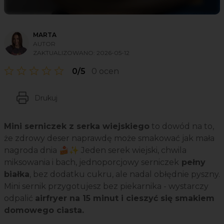
MARTA
AUTOR
ZAKTUALIZOWANO:
2026-05-12
0/5
0 ocen
Drukuj
Mini serniczek z serka wiejskiego
to dowód na to,
że zdrowy deser naprawdę może smakować jak mała
nagroda dnia 🍰✨ Jeden serek wiejski, chwila
miksowania i bach, jednoporcjowy serniczek
pełny
białka
, bez dodatku cukru, ale nadal obłędnie pyszny.
Mini sernik przygotujesz bez piekarnika - wystarczy
odpalić
airfryer na 15 minut i cieszyć się smakiem
domowego ciasta.