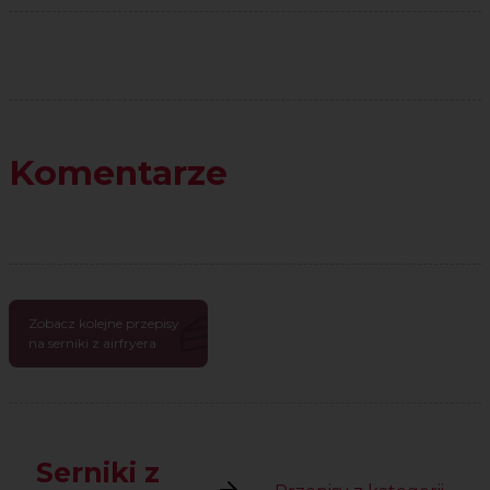
Komentarze
Zobacz kolejne przepisy
na serniki z airfryera
Serniki z