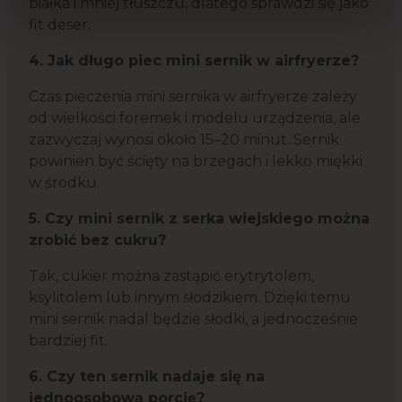
białka i mniej tłuszczu, dlatego sprawdzi się jako
fit deser.
4. Jak długo piec mini sernik w airfryerze?
Czas pieczenia mini sernika w airfryerze zależy
od wielkości foremek i modelu urządzenia, ale
zazwyczaj wynosi około 15–20 minut. Sernik
powinien być ścięty na brzegach i lekko miękki
w środku.
5. Czy mini sernik z serka wiejskiego można
zrobić bez cukru?
Tak, cukier można zastąpić erytrytolem,
ksylitolem lub innym słodzikiem. Dzięki temu
mini sernik nadal będzie słodki, a jednocześnie
bardziej fit.
6. Czy ten sernik nadaje się na
jednoosobową porcję?