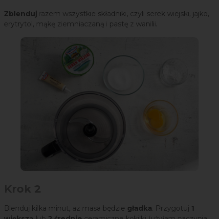
Zblenduj
razem wszystkie składniki, czyli serek wiejski, jajko,
erytrytol, mąkę ziemniaczaną i pastę z wanilii.
Krok 2
Blenduj kilka minut, az masa będzie
gładka
. Przygotuj
1
większą
lub
2 średnie
ceramiczne kokilki (użyłam naczynia