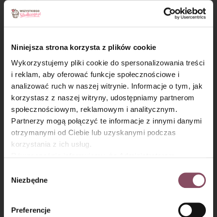
Niniejsza strona korzysta z plików cookie
Wykorzystujemy pliki cookie do spersonalizowania treści
i reklam, aby oferować funkcje społecznościowe i
analizować ruch w naszej witrynie. Informacje o tym, jak
×
korzystasz z naszej witryny, udostępniamy partnerom
społecznościowym, reklamowym i analitycznym.
Partnerzy mogą połączyć te informacje z innymi danymi
otrzymanymi od Ciebie lub uzyskanymi podczas
korzystania z ich usług.
Równocześnie informujemy, że Administratorem
Państwa danych jest Dr. Oetker Polska Sp. z o.o.,
Wybór
Warto wiedzieć:
Gdańsk (80-339) adres: Dickmana 14/15 więcej
Niezbędne
zgody
informacji o przetwarzaniu danych osobowych oraz
1. Czy mini sernik z serka wiejskiego można
mechanizmie plików cookie znajdą Państwo w
Polityce
Preferencje
zrobić w airfryerze?
prywatności.