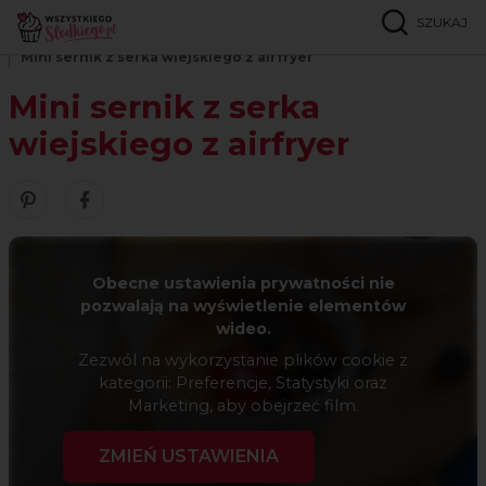
SZUKAJ
Strona główna
Przepisy
Serniki z airfryera
Mini sernik z serka wiejskiego z airfryer
Mini sernik z serka
wiejskiego z airfryer
Zobacz nasze piny w serwisie Pinterest
Udostępnij ten przepis w serwisie Facebook
Obecne ustawienia prywatności nie
pozwalają na wyświetlenie elementów
wideo.
Zezwól na wykorzystanie plików cookie z
kategorii: Preferencje, Statystyki oraz
Marketing, aby obejrzeć film.
ZMIEŃ USTAWIENIA