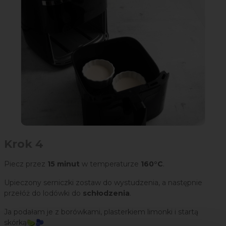
Krok 4
Piecz przez
15 minut
w temperaturze
160°C
.
Upieczony serniczki zostaw do wystudzenia, a następnie
przełóż do lodówki do
schłodzenia
.
Ja podałam je z borówkami, plasterkiem limonki i startą
skórką🍋‍🟩🫐