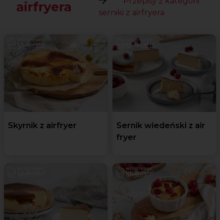
Przepisy z kategorii
airfryera
serniki z airfryera
Skyrnik z airfryer
Sernik wiedeński z air
fryer