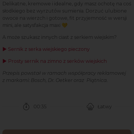
Delikatne, kremowe i idealne, gdy masz ochotę na coś
słodkiego bez wyrzutów sumienia. Dorzuć ulubione
owoce na wierzch i gotowe, fit przyjemność w wersji
mini, ale satysfakcja maxi 💛
A może szukasz innych ciast z serkiem wiejskim?
▶️ Sernik z serka wiejskiego pieczony
▶️ Prosty sernik na zimno z serków wiejskich
Przepis powstał w ramach współpracy reklamowej
z markami: Bosch, Dr. Oetker oraz Piątnica.
00:35
Łatwy
Czas potrzebny na przygotowanie przepisu
Poziom trudności