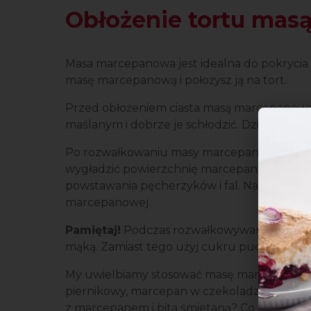
Obłożenie tortu ma
Masa marcepanowa jest idealna do pokrycia t
masę marcepanową i położysz ją na tort.
Przed obłożeniem ciasta masą marcepanow
maślanym i dobrze je schłodzić. Dzięki temu
Po rozwałkowaniu masy marcepanowej dociśnij
wygładzić powierzchnię marcepanową zaczyn
powstawania pęcherzyków i fal. Następnie de
marcepanowej.
Pamiętaj!
Podczas rozwałkowywania masy m
mąką. Zamiast tego użyj cukru pudru.
My uwielbiamy stosować masę marcepanow
piernikowy, marcepan w czekoladzie, makow
z marcepanem i bitą śmietaną? Co wybierzesz