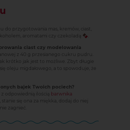
iu
 do przygotowania mas, kremów, ciast,
 alkoholem, aromatami czy czekoladą 🍫.
orowania ciast czy modelowania
nowej z 40 g przesianego cukru pudru.
 krótko jak jest to możliwe. Zbyt długie
ię oleju migdałowego, a to spowoduje, że
ionych bajek Twoich pociech?
z odpowiednią ilością
barwnika
, stanie się ona za miękka, dodaj do niej
ie zagnieć.