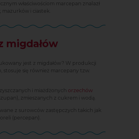
stycznym właściwościom marcepan znalazł
 mazurków i ciastek.
 z migdałów
ukowany jest z migdałów? W produkcji
, stosuje się również marcepany tzw.
zyszczanych i miażdżonych
orzechów
szupan), zmieszanych z cukrem i wodą.
wane z surowców zastępczych takich jak
oreli (percepan).