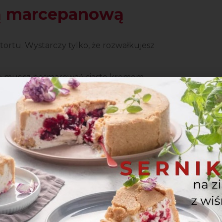
są marcepanową
ortu. Wystarczy tylko, że rozwałkujesz
ą musisz posmarować ciasto kremem
, krem będzie dobrze przylegać do ciasta.
 ją lekko na cieście. Ważne jest, aby
ając od środka. Pozwoli to uniknąć
likatnie dociśnij krawędź masy
arcepanowej nigdy nie podsypuj blatu
ą w okresie
Świąt Bożego Narodzenia
. Tort
iec, a może gorąca czekolada
? Mozliwości jest nieskończona ilość,