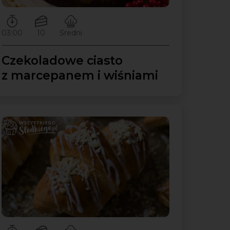
Czas przygotowywania:
Ilość porcji:
Poziom trudności:
03:00
10
Średni
Czekoladowe ciasto
z marcepanem i wiśniami
Czas przygotowywania:
Ilość porcji:
Poziom trudności: