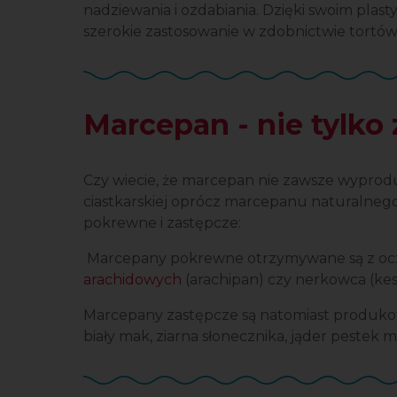
nadziewania i ozdabiania. Dzięki swoim pla
szerokie zastosowanie w zdobnictwie tortów,
Marcepan - nie tylko
Czy wiecie, że marcepan nie zawsze wyprod
ciastkarskiej oprócz marcepanu
naturalnego
pokrewne i zastępcze:
M
arcepany pokrewne otrzymywane są z oc
arachidowych
(arachipan) czy nerkowca (ke
M
arcepany zastępcze są natomiast produko
biały mak, ziarna słonecznika, jąder pestek m