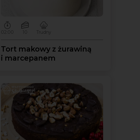
Czas przygotowywania:
Ilość porcji:
Poziom trudności:
02:00
10
Trudny
Tort makowy z żurawiną
i marcepanem