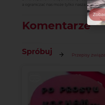
a ograniczać nas może tylko nasza wyobraźn
Komentarze
Spróbuj
Przepisy związan