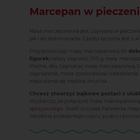
Marcepan w pieczen
Masa marcepanowa jest używana w pieczeniu
jak i do dekorowania. Często łączona jest z
Przygotowując masę marcepanową do
dek
figurek
,należy zagnieść
100 g masy marcepa
Ważne, aby zagniatać masę marcepanową, tak
zagniatanie, może spowodować oddzielenie s
masa stanie się miękka i krucha.
Chcesz stworzyć bajkowe postaci z ulub
Wystarczy, że połączysz masę marcepanową 
spożywczego
. Jeżeli w czasie barwienia masy
odrobinę przesianego cukru pudru i ponown