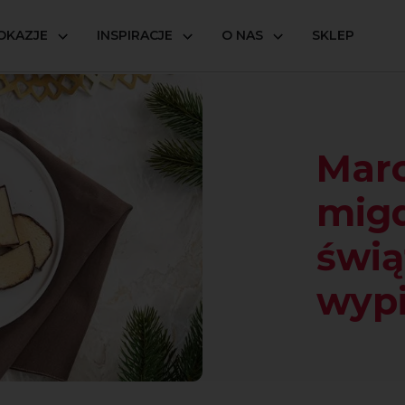
OKAZJE
INSPIRACJE
O NAS
SKLEP
dałowy król świątecznych wypieków
Marc
migd
świą
wyp