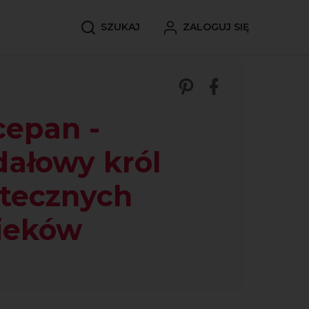
SZUKAJ
ZALOGUJ SIĘ
Zobacz nasze p
Śledź nas 
epan -
ałowy król
tecznych
ieków