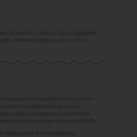
 sposobów. Cukierki, ciasta, nadzienia,
 błogim okresem świątecznym. O czym
?
anszowanych i zmiażdżonych z cukrem
 z cukrem są podgrzewane w celu
panu zależy od stosunku zawartości
dałów powinna wynosić co najmniej 50%.
e nadającą się do przekładania,