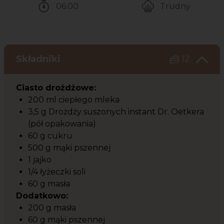
06:00
Trudny
Czas potrzebny na przygotowanie przepisu
Poziom trudności
Składniki
12
Ciasto drożdżowe:
200 ml ciepłego mleka
3,5 g Drożdży suszonych instant Dr. Oetkera
(pół opakowania)
60 g cukru
500 g mąki pszennej
1 jajko
1/4 łyżeczki soli
60 g masła
Dodatkowo:
200 g masła
60 g mąki pszennej