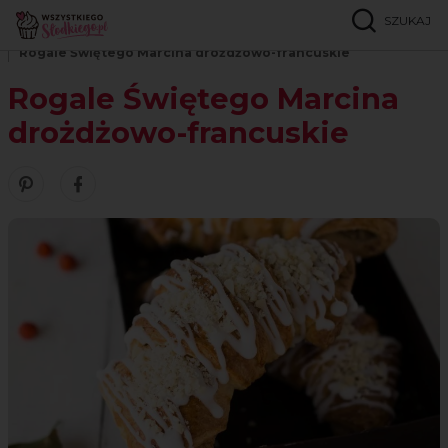
SZUKAJ
Strona główna
Przepisy
Ciasta francuskie i półfrancuskie
Rogale Świętego Marcina drożdżowo-francuskie
Rogale Świętego Marcina
drożdżowo-francuskie
Zobacz nasze piny w serwisie Pinterest
Udostępnij ten przepis w serwisie Facebook