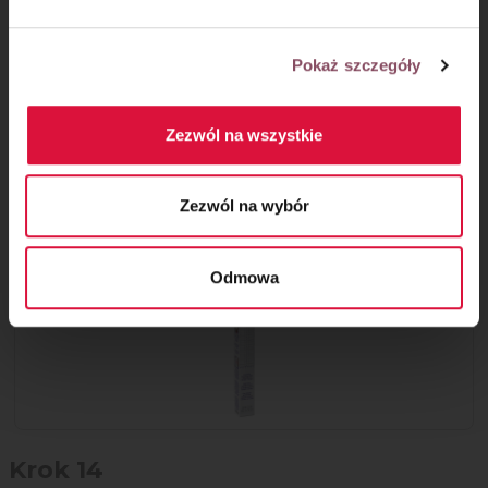
Może się przydać
Mata do wałkowania ciasta marki Wilton
Pokaż szczegóły
z nieprzywierającą powłoką skutecznie
zastąpi tradycyjną stolnicę. Możesz mieć
pewność, że ciasto z łatwością będzie
Zezwól na wszystkie
odchodzić od maty.
Zezwól na wybór
Odmowa
Krok 14