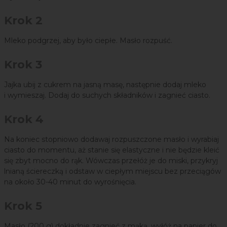
Krok 2
Mleko podgrzej, aby było ciepłe. Masło rozpuść.
Krok 3
Jajka ubij z cukrem na jasną masę, następnie dodaj mleko
i wymieszaj. Dodaj do suchych składników i zagnieć ciasto.
Krok 4
Na koniec stopniowo dodawaj rozpuszczone masło i wyrabiaj
ciasto do momentu, aż stanie się elastyczne i nie będzie kleić
się zbyt mocno do rąk. Wówczas przełóż je do miski, przykryj
lnianą ściereczką i odstaw w ciepłym miejscu bez przeciągów
na około 30-40 minut do wyrośnięcia.
Krok 5
Masło (200 g) dokładnie zagnieć z mąką, wyłóż na papier do