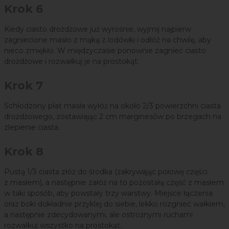
Krok 6
Kiedy ciasto drożdżowe już wyrośnie, wyjmij najpierw
zagniecione masło z mąką z lodówki i odłóż na chwilę, aby
nieco zmiękło. W międzyczasie ponownie zagnieć ciasto
drożdżowe i rozwałkuj je na prostokąt.
Krok 7
Schłodzony płat masła wyłóż na około 2/3 powierzchni ciasta
drożdżowego, zostawiając 2 cm marginesów po brzegach na
zlepienie ciasta.
Krok 8
Pustą 1/3 ciasta złóż do środka (zakrywając połowę części
z masłem), a następnie załóż na to pozostałą część z masłem
w taki sposób, aby powstały trzy warstwy. Miejsce łączenia
oraz boki dokładnie przyklej do siebie, lekko rozgnieć wałkiem,
a następnie zdecydowanymi, ale ostrożnymi ruchami
rozwałkuj wszystko na prostokąt.