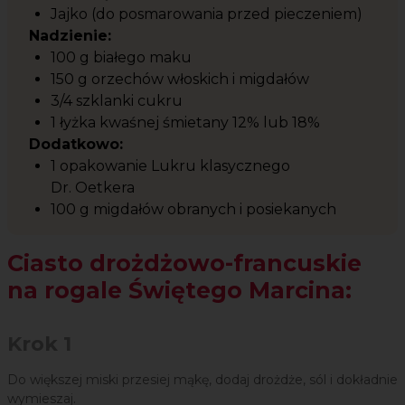
Jajko (do posmarowania przed pieczeniem)
Nadzienie:
100 g białego maku
150 g orzechów włoskich i migdałów
3/4 szklanki cukru
1 łyżka kwaśnej śmietany 12% lub 18%
Dodatkowo:
1 opakowanie Lukru klasycznego
Dr. Oetkera
100 g migdałów obranych i posiekanych
Ciasto drożdżowo-francuskie
na rogale Świętego Marcina:
Krok 1
Do większej miski przesiej mąkę, dodaj drożdże, sól i dokładnie
wymieszaj.