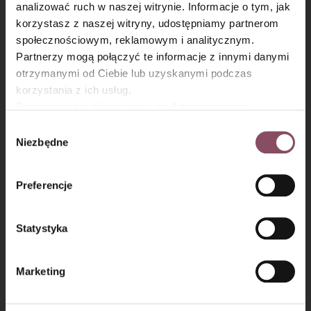
analizować ruch w naszej witrynie. Informacje o tym, jak
żeby paski ciasta były bardzo cienkie.
×
korzystasz z naszej witryny, udostępniamy partnerom
społecznościowym, reklamowym i analitycznym.
Partnerzy mogą połączyć te informacje z innymi danymi
otrzymanymi od Ciebie lub uzyskanymi podczas
korzystania z ich usług.
Równocześnie informujemy, że Administratorem
Państwa danych jest Dr. Oetker Polska Sp. z o.o.,
Wybór
Gdańsk (80-339) adres: Dickmana 14/15 więcej
Niezbędne
zgody
informacji o przetwarzaniu danych osobowych oraz
mechanizmie plików cookie znajdą Państwo w
Polityce
Preferencje
prywatności.
Statystyka
Krok 4
Ciasto wylewaj z rękawa na dobrze rozgrzaną
Marketing
patelnię, zataczając koła i tworząc cieniutkie
okręgi. Im cieńsze paski, tym ciasto będzie bardziej