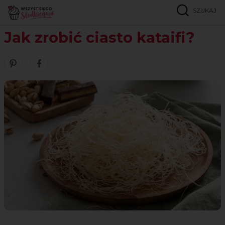
SZUKAJ
Strona główna
Inspiracje
Porady
Jak zrobić ciasto kataifi?
Jak zrobić ciasto kataifi?
Zobacz nasze piny w serwisie Pinterest
Śledź nas na Facebooku