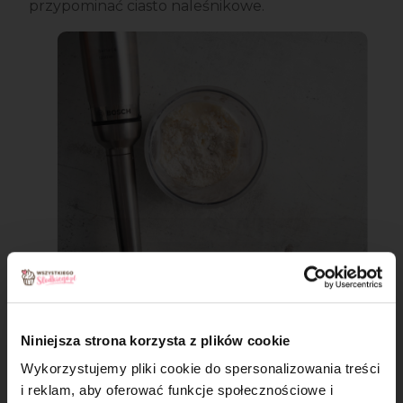
przypominać ciasto naleśnikowe.
Krok 3
Przelej ciasto przez drobne sitko, żeby pozbyć się
Niniejsza strona korzysta z plików cookie
ewentualnych grudek. Następnie przełóż ciasto do
Wykorzystujemy pliki cookie do spersonalizowania treści
rękawa cukierniczego i odetnij minimalnie
i reklam, aby oferować funkcje społecznościowe i
końcówkę. Powinna być możliwie jak najmniejsza,