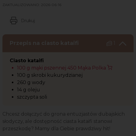
ZAKTUALIZOWANO:
2026-06-16
Drukuj
Przepis na ciasto kataifi
1
Ciasto kataifi
100 g mąki pszennej 450 Mąka Polka
100 g skrobi kukurydzianej
260 g wody
14 g oleju
szczypta soli
Chcesz dołączyć do grona entuzjastów dubajskich
słodyczy, ale dostępność ciasta kataifi stanowi
przeszkodę? Mamy dla Ciebie prawdziwy hit!