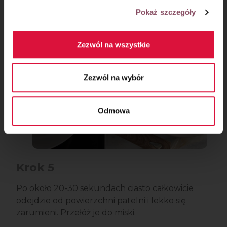
chrupiące.
Pokaż szczegóły
Zezwól na wszystkie
Zezwól na wybór
Odmowa
Krok 5
Po około 20-30 sekundach ciasto całkowicie
odejdzie od powierzchni patelni i lekko się
zarumieni. Przełóż je do miski.