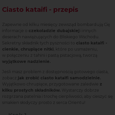
Ciasto kataifi - przepis
Zapewne od kilku miesięcy zewsząd bombardują Cię
informacje o
czekoladzie dubajskiej
i innych
deserach nawiązujących do Bliskiego Wschodu.
Sekretny składnik tych pyszności to
ciasto kataifi -
cienkie, chrupiące nitki
, które po usmażeniu,
w połączeniu z tahini i pastą pistacjową, tworzą
wyjątkowe nadzienie.
Jeśli masz problem z dostępnością gotowego ciasta,
zobacz
jak zrobić ciasto kataifi samodzielnie.
Wyjątkowo chrupiące, przygotowane zaledwie
z
kilku prostych składników.
Wystarczy dobrze
rozgrzana patelnia i trochę cierpliwości, aby cieszyć się
smakien słodyczy prosto z serca Orientu!