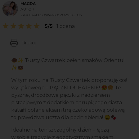
MAGDA
AUTOR
ZAKTUALIZOWANO:
2025-02-05
5/5
1 ocena
Drukuj
🍩✨ Tłusty Czwartek pełen smaków Orientu!
✨🍩
W tym roku na Tłusty Czwartek proponuję coś
wyjątkowego – PĄCZKI DUBAJSKIE! 😍🥯 Te
pyszne, drożdżowe pączki z nadzieniem
pistacjowym z dodatkiem chrupiącego ciasta
kataifi polane aksamitną czekoladową polewą
to prawdziwa uczta dla podniebienia! 🤤🍫
Idealne na ten szczególny dzień – łączą
w sobie tradycję z egzotycznym smakiem