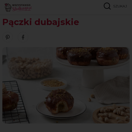
SZUKAJ
Strona główna
Przepisy
Ciasta drożdżowe
Pączki dubajskie
Pączki dubajskie
Zobacz nasze piny w serwisie Pinterest
Udostępnij ten przepis w serwisie Facebook