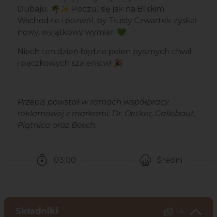
Dubaju. 🌴✨ Poczuj się jak na Bliskim
Wschodzie i pozwól, by Tłusty Czwartek zyskał
nowy, wyjątkowy wymiar! 💚
Niech ten dzień będzie pełen pysznych chwil
i pączkowych szaleństw! 🎉
Przepis powstał w ramach współpracy
reklamowej z markami: Dr. Oetker, Callebaut,
Piątnica oraz Bosch.
03:00
Średni
Czas potrzebny na przygotowanie przepisu
Poziom trudności
Składniki
14