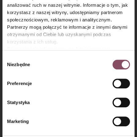
analizować ruch w naszej witrynie. Informacje o tym, jak
Chrupka z ciasta kataifi
×
korzystasz z naszej witryny, udostępniamy partnerom
Do kremu pistacjowego dodaj uprażone i posiekane drobno
społecznościowym, reklamowym i analitycznym.
ciasto kataifi.
Partnerzy mogą połączyć te informacje z innymi danymi
otrzymanymi od Ciebie lub uzyskanymi podczas
korzystania z ich usług.
Równocześnie informujemy, że Administratorem
Państwa danych jest Dr. Oetker Polska Sp. z o.o.,
Wybór
Gdańsk (80-339) adres: Dickmana 14/15 więcej
Niezbędne
zgody
informacji o przetwarzaniu danych osobowych oraz
mechanizmie plików cookie znajdą Państwo w
Polityce
Preferencje
prywatności.
Statystyka
Marketing