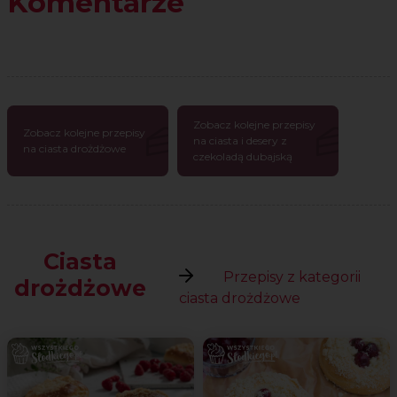
Komentarze
Zobacz kolejne przepisy
Zobacz kolejne przepisy
na ciasta i desery z
na ciasta drożdżowe
czekoladą dubajską
Ciasta
Przepisy z kategorii
drożdżowe
ciasta drożdżowe