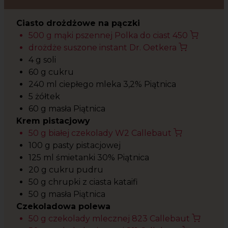
Ciasto drożdżowe na pączki
500 g mąki pszennej Polka do ciast 450
drożdże suszone instant Dr. Oetkera
4 g soli
60 g cukru
240 ml ciepłego mleka 3,2% Piątnica
5 żółtek
60 g masła Piątnica
Krem pistacjowy
50 g białej czekolady W2 Callebaut
100 g pasty pistacjowej
125 ml śmietanki 30% Piątnica
20 g cukru pudru
50 g chrupki z ciasta kataifi
50 g masła Piątnica
Czekoladowa polewa
50 g czekolady mlecznej 823 Callebaut