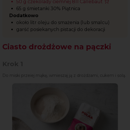
50 g czekolady ciemnej 811 Callebaut
65 g śmietanki 30% Piątnica
Dodatkowo
około litr oleju do smażenia (lub smalcu)
garść posiekanych pistacji do dekoracji
Ciasto drożdżowe na pączki
Krok 1
Do miski przeiej mąkę, wmieszaj ją z drożdżami, cukem i solą.