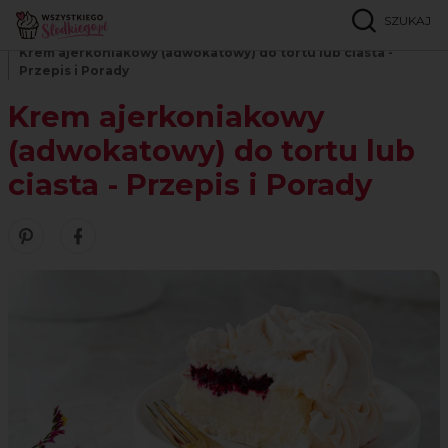
SZUKAJ
Strona główna
Inspiracje
Porady
Krem ajerkoniakowy (adwokatowy) do tortu lub ciasta -
Przepis i Porady
Krem ajerkoniakowy
(adwokatowy) do tortu lub
ciasta - Przepis i Porady
Zobacz nasze piny w serwisie Pinterest
Śledź nas na Facebooku