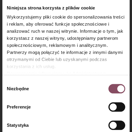
Niniejsza strona korzysta z plików cookie
Wykorzystujemy pliki cookie do spersonalizowania treści
i reklam, aby oferować funkcje społecznościowe i
analizować ruch w naszej witrynie. Informacje o tym, jak
×
korzystasz z naszej witryny, udostępniamy partnerom
społecznościowym, reklamowym i analitycznym.
Partnerzy mogą połączyć te informacje z innymi danymi
otrzymanymi od Ciebie lub uzyskanymi podczas
korzystania z ich usług.
Równocześnie informujemy, że Administratorem
Państwa danych jest Dr. Oetker Polska Sp. z o.o.,
Wybór
Gdańsk (80-339) adres: Dickmana 14/15 więcej
Niezbędne
zgody
informacji o przetwarzaniu danych osobowych oraz
Beza z kremem
mechanizmie plików cookie znajdą Państwo w
Polityce
Preferencje
prywatności.
ajerkoniakowym
(adwokatowym)
Statystyka