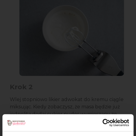
Krok 2
Wlej stopniowo likier adwokat do kremu ciągle
miksując. Kiedy zobaczysz, że masa będzie już
jednolita dodaj cukier puder wymieszany ze
śmietan – fix. Następnie miksuj krótko do
momentu, aż krem zgęstnieje.