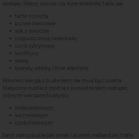
dodając likiery, owoce czy inne składniki, takie jak:
tarte orzechy
puree owocowe
sok z owoców
rozpuszczoną czekoladę
curd cytrynowy
konfitury
kawę
brandy, whisky i inne alkohole
Również wersja z budyniem nie musi być nudna.
Klasyczny custard można z powodzeniem zastąpić
różnymi wersjami budyniu:
śmietankowym
karmelowym
czekoladowym
Sami zdecydujcie jaki smak i aromat najbardziej trafia