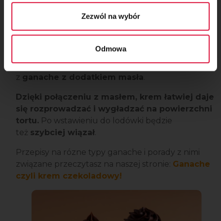
możesz wykorzystując ganache w podstawowej
Zezwól na wybór
wersji, czyli przygotowany na samej śmietance
i czekoladzie.
Odmowa
Jeśli jednak masz mniej doświadczenia
w tynkowaniu łatwiej będzie Ci się pracowało
z
ganache z dodatkiem masła
.
Dzięki połączeniu z masłem, krem łatwiej daje
się rozprowadzać i wygładzać na powierzchni
tortu.
Po wstawieniu do lodówki będzie
też
szybciej wiązał
.
Przepisy na rózne typy ganache i porady z nimi
związane przeczytasz na naszej stronie:
Ganache
czyli krem czekoladowy!