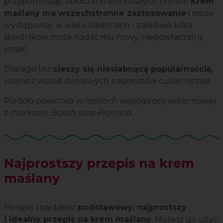
przypominając obłoczki śnieżnobiałych chmur.
Krem
maślany ma wszechstronne zastosowanie
i może
występować w wielu odsłonach - zaledwie kilka
składników może nadać mu nowy, niepowtarzalny
smak!
Dlatego też
cieszy się niesłabnącą popularnością
,
również wśród domowych pasjonatów cukiernictwa.
Porada powstała w ramach współpracy reklamowej
z markami: Bosch oraz Piątnica.
Najprostszy przepis na krem
maślany
Poniżej znajdziesz
podstawowy, najprostszy
i idealny przepis na krem maślany
. Możesz go użyć