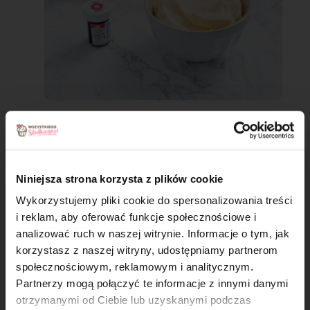
Krem maślany milky way
Jeśli do tej pory omijaliście krem z tynku na torcie
i odkładaliście go na bok, to koniecznie dajcie
Niniejsza strona korzysta z plików cookie
szansę wersji
milky way
. Dzięki dodatkowi mleka
Wykorzystujemy pliki cookie do spersonalizowania treści
w proszku ma on subtelny, mleczny smak, który
i reklam, aby oferować funkcje społecznościowe i
przywodzi na myśl środek kultowych batoników –
analizować ruch w naszej witrynie. Informacje o tym, jak
i stąd właśnie wzięła się jego nazwa. Masło nie
×
korzystasz z naszej witryny, udostępniamy partnerom
wybija się tutaj na pierwszy plan, dlatego ten krem
społecznościowym, reklamowym i analitycznym.
świetnie sprawdzi się zarówno do wygładzania
Partnerzy mogą połączyć te informacje z innymi danymi
tortu 🎂, jak i do dekorowania babeczek.
otrzymanymi od Ciebie lub uzyskanymi podczas