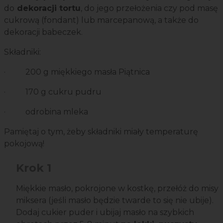
do
dekoracji tortu
, do jego przełożenia czy pod masę
cukrową (fondant) lub marcepanową, a także do
dekoracji babeczek.
Składniki:
·
200 g miękkiego masła Piątnica
·
170 g cukru pudru
· odrobina mleka
Pamiętaj o tym, żeby składniki miały temperaturę
pokojową!
Krok 1
Miękkie masło, pokrojone w kostkę, przełóż do misy
miksera (jeśli masło będzie twarde to się nie ubije).
Dodaj cukier puder i ubijaj masło na szybkich