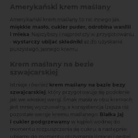
Amerykański krem maślany
Amerykański krem maślany to nic innego jak
miękkie masło, cukier puder, odrobina wanilii
i mleka
. Najszybszy i najprostszy w przygotowaniu
-
wystarczy ubijać składniki
aż do uzyskania
puszystego, jasnego kremu.
Krem maślany na bezie
szwajcarskiej
Istnieje również
krem maślany na bazie bezy
szwajcarskiej
, który przygotowuje się podobnie
jak we włoskiej wersji. Smak masła w obu kremach
jest mniej wyczuwalny, a konsystencja lżejsza niż
pozostałe wersje kremu maślanego.
Białka jaj
i cukier podgrzewamy
w kąpieli wodnej do
momentu rozpuszczenia się cukru, a następnie
ubijamy do momentu otrzymania lśniącej i gęstej