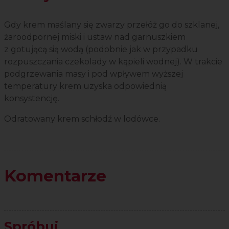
Gdy krem maślany się zwarzy przełóż go do szklanej,
żaroodpornej miski i ustaw nad garnuszkiem
z gotującą sią wodą (podobnie jak w przypadku
rozpuszczania czekolady w kąpieli wodnej). W trakcie
podgrzewania masy i pod wpływem wyższej
temperatury krem uzyska odpowiednią
konsystencję.
Odratowany krem schłodź w lodówce.
Komentarze
Spróbuj