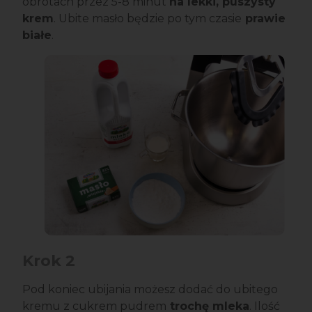
obrotach przez 5-8 minut
na lekki, puszysty
krem
. Ubite masło będzie po tym czasie
prawie
białe
.
Krok 2
Pod koniec ubijania możesz dodać do ubitego
kremu z cukrem pudrem
trochę mleka
. Ilość