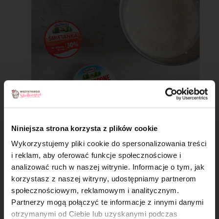
Niniejsza strona korzysta z plików cookie
Krok 4
Wykorzystujemy pliki cookie do spersonalizowania treści
Ubij do uzyskania kremowej. Tak przygotowany
i reklam, aby oferować funkcje społecznościowe i
krem z białej czekolady możesz używać od razu do
analizować ruch w naszej witrynie. Informacje o tym, jak
×
przełożenia tortu lub ciasta.
korzystasz z naszej witryny, udostępniamy partnerom
społecznościowym, reklamowym i analitycznym.
Partnerzy mogą połączyć te informacje z innymi danymi
otrzymanymi od Ciebie lub uzyskanymi podczas