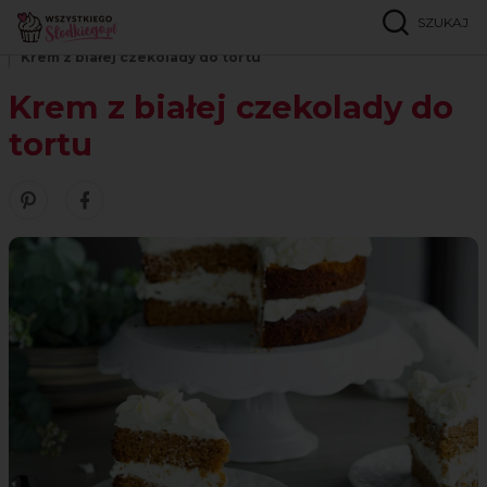
SZUKAJ
Strona główna
Inspiracje
Porady
Krem z białej czekolady do tortu
Krem z białej czekolady do
tortu
Zobacz nasze piny w serwisie Pinterest
Śledź nas na Facebooku