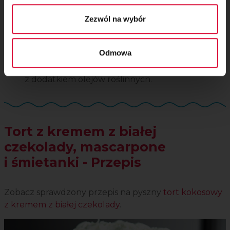
ubiciem (min. 7 h),
Krem z białej czekolady dobrze
sprawdzi się
Zezwól na wybór
również do dekorowania ciast, tortów czy
babeczek,
Odmowa
Użyj dobrej jakości, prawdziwej
białej czekolady
z tłuszczem kakaowym
, a nie takiej
z dodatkiem olejów roślinnych.
Tort z kremem z białej
czekolady, mascarpone
i śmietanki - Przepis
Zobacz sprawdzony przepis na pyszny
tort kokosowy
z kremem z białej czekolady
.