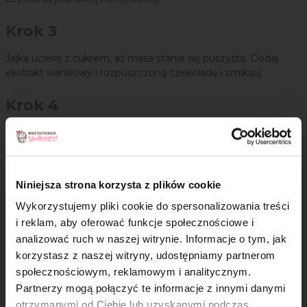
Krok 3
Jajka ucieraj z cukrem, aż masa stanie się puszysta. Dodaj
ekstrakt waniliowy i rozpuszczoną czekoladę i zmiksuj.
Krok 4
Wymieszaj mąkę kokosową, ziemniaczaną i kukurydzianą.
Stopniowo dodawaj je do czekoladowej masy.
Krok 5
Niniejsza strona korzysta z plików cookie
Ciasto wylej do przygotowanej wcześniej formy i posyp
Wykorzystujemy pliki cookie do spersonalizowania treści
migdałami. Piecz przez ok. 35 minut.
i reklam, aby oferować funkcje społecznościowe i
analizować ruch w naszej witrynie. Informacje o tym, jak
Krok 6
×
korzystasz z naszej witryny, udostępniamy partnerom
społecznościowym, reklamowym i analitycznym.
Upieczone ciasto wyciągnij z piekarnika. Pozostałą czekoladę
Partnerzy mogą połączyć te informacje z innymi danymi
(50 g) włóż do miseczki, umieść ją nad garnkiem z gotującą
otrzymanymi od Ciebie lub uzyskanymi podczas