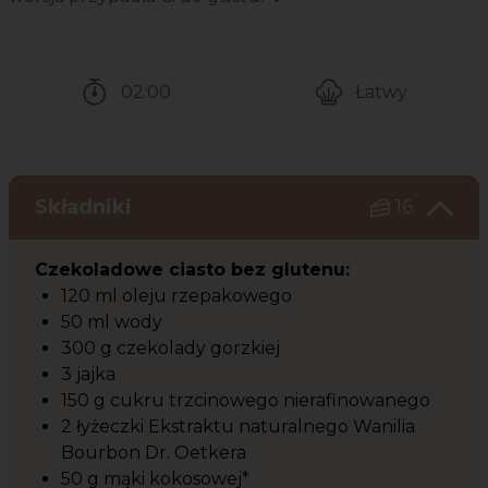
02:00
Łatwy
Czas potrzebny na przygotowanie przepisu
Poziom trudności
Składniki
16
Czekoladowe ciasto bez glutenu:
120 ml oleju rzepakowego
50 ml wody
300 g czekolady gorzkiej
3 jajka
150 g cukru trzcinowego nierafinowanego
2 łyżeczki Ekstraktu naturalnego Wanilia
Bourbon Dr. Oetkera
50 g mąki kokosowej*