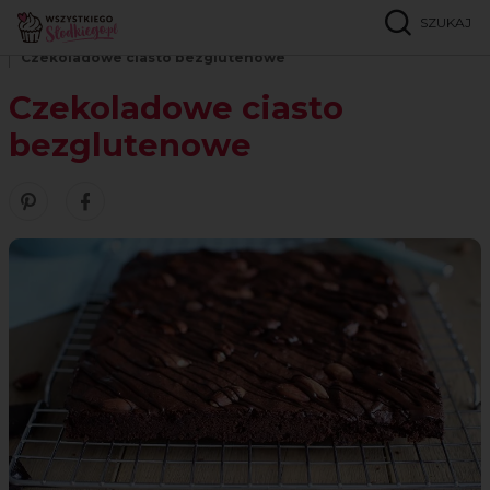
SZUKAJ
Strona główna
Przepisy
Bez glutenu
Czekoladowe ciasto bezglutenowe
Czekoladowe ciasto
bezglutenowe
Zobacz nasze piny w serwisie Pinterest
Udostępnij ten przepis w serwisie Facebook