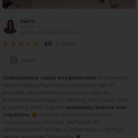
MARTA
AUTOR
ZAKTUALIZOWANO:
2019-04-10
5/5
2 oceny
Drukuj
Czekoladowe ciasto bezglutenowe
to zdrowsza
wersja tradycyjnego ciasta czekoladowego. W
przepisie nie znajdziesz tradycyjnej mąki ani
produktów zawierających laktozę. Wyczujesz za to
przyjemny smak i zapach
czekolady, kokosa oraz
migdałów
. 😄 Gotowe ciasto udekorowałam
rozpuszczoną czekoladą. Zachęcam do
wypróbowania! Daj znać w komentarzu, czy moja
wersja przypadła Ci do gustu. ❤️