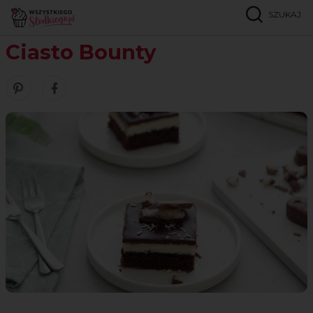
SZUKAJ
Strona główna
Przepisy
Ciasta czekoladowe
Ciasto Bounty
Ciasto Bounty
Zobacz nasze piny w serwisie Pinterest
Udostępnij ten przepis w serwisie Facebook