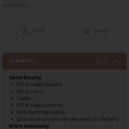
oraz Bakal.
02:00
Łatwy
Czas potrzebny na przygotowanie przepisu
Poziom trudności
Składniki
20
Spód Bounty
100 g masła Piątnica
150 g cukru
3 jajka
100 g mąki pszennej
30 g ciemnego kakao
1/2 łyżeczki proszku do pieczenia Dr.Oetkera
Krem kokosowy