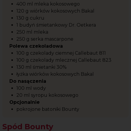
400 ml mleka kokosowego
120 g wiórków kokosowych Bakal
130 g cukru
1 budyń śmietankowy Dr. Oetkera
250 ml mleka
250 g serka mascarpone
Polewa czekoladowa
100 g czekolady ciemnej Callebaut 811
100 g czekolady mlecznej Callebaut 823
130 ml śmietanki 30%
łyżka wiórków kokosowych Bakal
Do nasączenia
100 ml wody
20 ml syropu kokosowego
Opcjonalnie
pokrojone batoniki Bounty
Spód Bounty