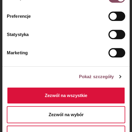
informacji o przetwarzaniu danych osobowych oraz
mechanizmie plików cookie znajdą Państwo w
Polityce
Preferencje
prywatności.
Statystyka
Marketing
Krok 8
Pokaż szczegóły
Wystudzony krem kokosowy zmiksuj z serkiem mascarpone.
Zezwól na wszystkie
Zezwól na wybór