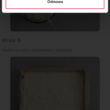
Odmowa
Krok 9
Wyłóż na ciasto czekoladowe i wyrównaj.