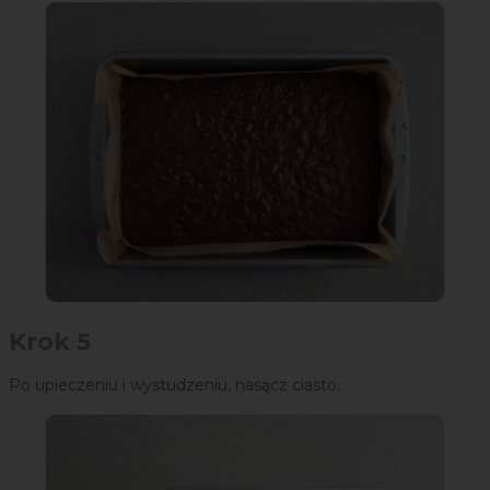
Krok 5
Po upieczeniu i wystudzeniu, nasącz ciasto.