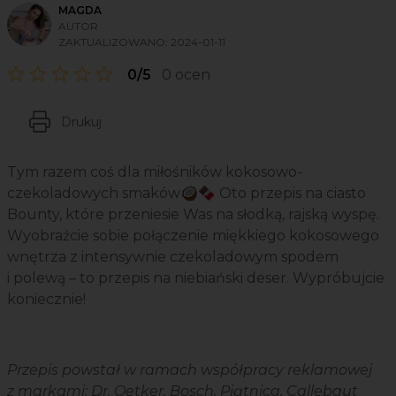
MAGDA
AUTOR
ZAKTUALIZOWANO:
2024-01-11
0/5
0 ocen
Drukuj
Tym razem coś dla miłośników kokosowo-
czekoladowych smaków🥥🍫 Oto przepis na ciasto
Bounty, które przeniesie Was na słodką, rajską wyspę.
Wyobraźcie sobie połączenie miękkiego kokosowego
wnętrza z intensywnie czekoladowym spodem
i polewą – to przepis na niebiański deser. Wypróbujcie
koniecznie!
Przepis powstał w ramach współpracy reklamowej
z markami: Dr. Oetker, Bosch, Piątnica, Callebaut