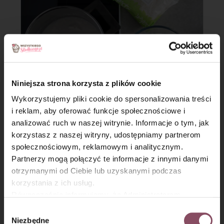
Niniejsza strona korzysta z plików cookie
Wykorzystujemy pliki cookie do spersonalizowania treści
Krok 7
i reklam, aby oferować funkcje społecznościowe i
analizować ruch w naszej witrynie. Informacje o tym, jak
W mleku wymieszaj budyń i przelej do gotującego mleka
×
korzystasz z naszej witryny, udostępniamy partnerom
kokosowego, dodaj wiórki kokosowe i zagotuj cały czas
społecznościowym, reklamowym i analitycznym.
mieszając. Gotuj do momentu aż powstanie masa budyniowa.
Partnerzy mogą połączyć te informacje z innymi danymi
Przełóż do miski, przykryj folią spożywczą i odstaw do
otrzymanymi od Ciebie lub uzyskanymi podczas
wystudzenia.
korzystania z ich usług.
Równocześnie informujemy, że Administratorem
Państwa danych jest Dr. Oetker Polska Sp. z o.o.,
Wybór
Gdańsk (80-339) adres: Dickmana 14/15 więcej
Niezbędne
zgody