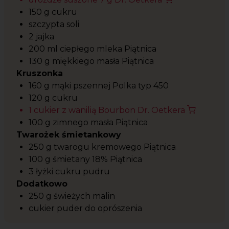
150 g cukru
szczypta soli
2 jajka
200 ml ciepłego mleka Piątnica
130 g miękkiego masła Piątnica
Kruszonka
160 g mąki pszennej Polka typ 450
120 g cukru
1 cukier z wanilią Bourbon Dr. Oetkera
100 g zimnego masła Piątnica
Twarożek śmietankowy
250 g twarogu kremowego Piątnica
100 g śmietany 18% Piątnica
3 łyżki cukru pudru
Dodatkowo
250 g świeżych malin
cukier puder do oprószenia