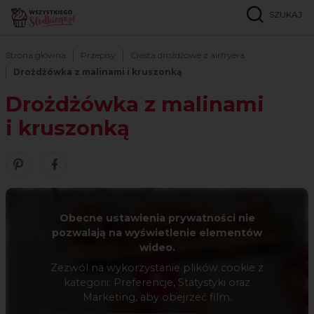
SZUKAJ
Strona główna
Przepisy
Ciasta drożdżowe z airfryera
Drożdżówka z malinami i kruszonką
Drożdżówka z malinami
i kruszonką
Zobacz nasze piny w serwisie Pinterest
Udostępnij ten przepis w serwisie Facebook
Obecne ustawienia prywatności nie
pozwalają na wyświetlenie elementów
wideo.
Zezwól na wykorzystanie plików cookie z
kategorii: Preferencje, Statystyki oraz
Marketing, aby obejrzeć film.