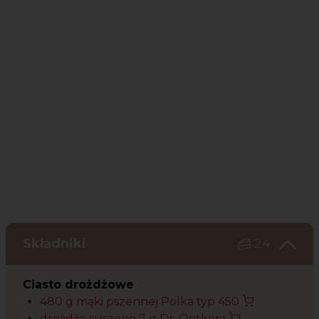
Składniki
24
Ciasto drożdżowe
480 g mąki pszennej Polka typ 450
drożdże suszone 7 g Dr. Oetkera