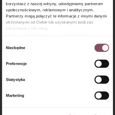
×
korzystasz z naszej witryny, udostępniamy partnerom
społecznościowym, reklamowym i analitycznym.
Partnerzy mogą połączyć te informacje z innymi danymi
otrzymanymi od Ciebie lub uzyskanymi podczas
korzystania z ich usług.
Równocześnie informujemy, że Administratorem
Państwa danych jest Dr. Oetker Polska Sp. z o.o.,
Wybór
Gdańsk (80-339) adres: Dickmana 14/15 więcej
Niezbędne
Kruszonka
zgody
informacji o przetwarzaniu danych osobowych oraz
mechanizmie plików cookie znajdą Państwo w
Polityce
Krok 5
Preferencje
prywatności.
Mąkę przesiej do miski, wymieszaj z cukrem i cukrem
Statystyka
z wanilią. Dodaj pokrojone drobno zimne masło.
Marketing