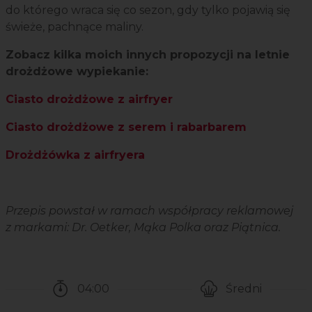
do którego wraca się co sezon, gdy tylko pojawią się
świeże, pachnące maliny.
Zobacz kilka moich innych propozycji na letnie
drożdżowe wypiekanie:
Ciasto drożdżowe z airfryer
Ciasto drożdżowe z serem i rabarbarem
Drożdżówka z airfryera
Przepis powstał w ramach współpracy reklamowej
z markami: Dr. Oetker, Mąka Polka oraz Piątnica.
04:00
Średni
Czas potrzebny na przygotowanie przepisu
Poziom trudności