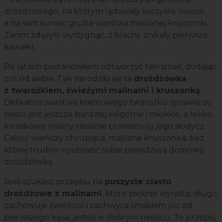
drożdżowego, na którym lądowały soczyste owoce,
a na sam koniec gruba warstwa maślanej kruszonki.
Zanim zdążyło wystygnąć, z blachy znikały pierwsze
kawałki.
Po latach postanowiłam odtworzyć ten smak, dodając
coś od siebie. Tak narodziła się ta
drożdżówka
z twarożkiem, świeżymi malinami i kruszonką
.
Delikatna warstwa kremowego twarożku sprawia, że
ciasto jest jeszcze bardziej wilgotne i miękkie, a lekko
kwaskowe maliny idealnie przełamują jego słodycz.
Całość wieńczy chrupiąca, maślana kruszonka, bez
której trudno wyobrazić sobie prawdziwą domową
drożdżówkę.
Jeśli szukasz przepisu na
puszyste ciasto
drożdżowe z malinami
, które pięknie wyrasta, długo
zachowuje świeżość i zachwyca smakiem już od
pierwszego kęsa, jesteś w dobrym miejscu. To przepis,