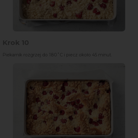
Krok 10
Piekarnik rozgrzej do 180˚C i piecz około 45 minut.