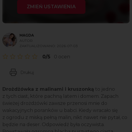
ZMIEŃ USTAWIENIA
MAGDA
AUTOR
ZAKTUALIZOWANO:
2026-07-03
0/5
0 ocen
Drukuj
Drożdżówka z malinami i kruszonką
to jedno
z tych ciast, które pachną latem i domem. Zapach
świeżej drożdżówki zawsze przenosi mnie do
wakacyjnych poranków u babci. Kiedy wracało się
z ogrodu z miską pełną malin, nikt nawet nie pytał, co
będzie na deser. Odpowiedź była oczywista.
Powstawała ogromna blacha puszystego ciasta