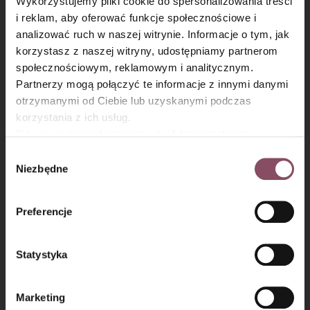
Wykorzystujemy pliki cookie do spersonalizowania treści
i reklam, aby oferować funkcje społecznościowe i
analizować ruch w naszej witrynie. Informacje o tym, jak
×
korzystasz z naszej witryny, udostępniamy partnerom
społecznościowym, reklamowym i analitycznym.
Partnerzy mogą połączyć te informacje z innymi danymi
otrzymanymi od Ciebie lub uzyskanymi podczas
Krok 5
korzystania z ich usług.
Równocześnie informujemy, że Administratorem
Ostrym nożem pokrój na 12 równych kawałków.
Państwa danych jest Dr. Oetker Polska Sp. z o.o.,
Wybór
Gdańsk (80-339) adres: Dickmana 14/15 więcej
Niezbędne
zgody
informacji o przetwarzaniu danych osobowych oraz
mechanizmie plików cookie znajdą Państwo w
Polityce
Preferencje
prywatności.
Statystyka
Marketing