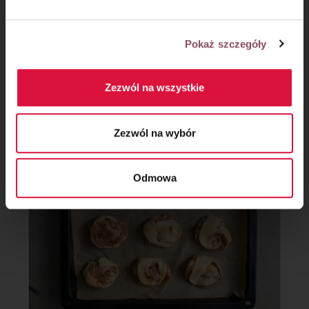
Pokaż szczegóły
Krok 6
Zezwól na wszystkie
Bułeczki zwijaj tworząc supeł z pasków. Posmaruj przed
pieczeniem rozmąconym jajkiem z wodą. Piecz w 190˚C
około 35 minut do uzyskania złotego koloru
Zezwól na wybór
Odmowa