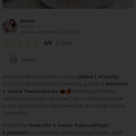
MAGDA
AUTOR
ZAKTUALIZOWANO:
2023-08-22
0/5
0 ocen
Drukuj
Jesienią zdecydowanie królują
jabłka i orzechy
,
a z ich połączonej mocy powstały genialne
bułeczki
z ciasta francuskiego
🌰🍎Idealne jako deser
i słodka przekąska "do kawy", ale uwielbiane także
przez dzieci jako drugie śniadanie do szkoły czy na
wycieczkę.
Przepis na
bułeczki z ciasta francuskiego
z jabłkami
to zaledwie chwila przygotowań - jeśli