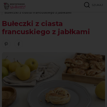
SZUKAJ
Strona główna
Przepisy
Ciasta francuskie i półfrancuskie
Bułeczki z ciasta francuskiego z jabłkami
Bułeczki z ciasta
francuskiego z jabłkami
Zobacz nasze piny w serwisie Pinterest
Udostępnij ten przepis w serwisie Facebook