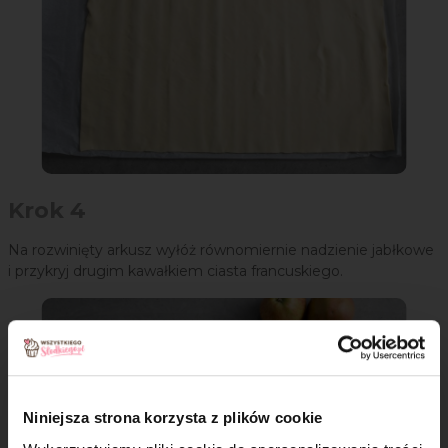
Krok 4
Na rozwinięty arkusz wyłóż równomiernie nadzienie jabłkowe
i przykryj drugim kawałkiem ciasta francuskiego.
Niniejsza strona korzysta z plików cookie