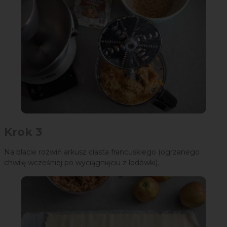
Krok 3
Na blacie rozwiń arkusz ciasta francuskiego (ogrzanego
chwilę wcześniej po wyciągnięciu z lodówki).