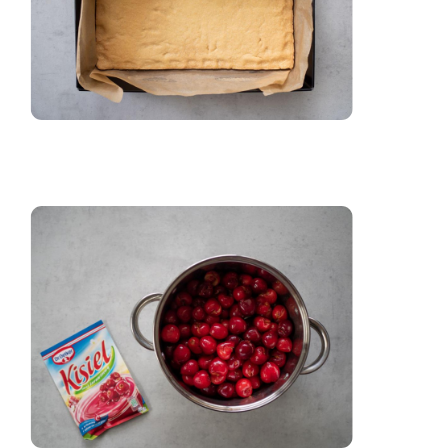
zaloguj
się
zarejestruj