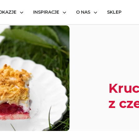
OKAZJE
INSPIRACJE
O NAS
SKLEP
ciasto z czereśniami
Kruc
z cz