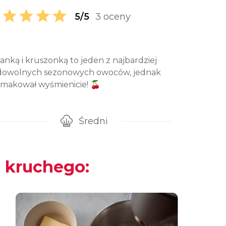
5/5
3 oceny
anką i kruszonką to jeden z najbardziej
z dowolnych sezonowych owoców, jednak
smakował wyśmienicie! 🍒
Średni
gotowanie przepisu
Poziom trudności
 kruchego: