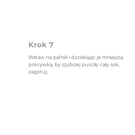
Krok 7
Wstaw na palnik i dociskając je mniejszą
pokrywką, by szybciej puściły cały sok,
zagotuj.