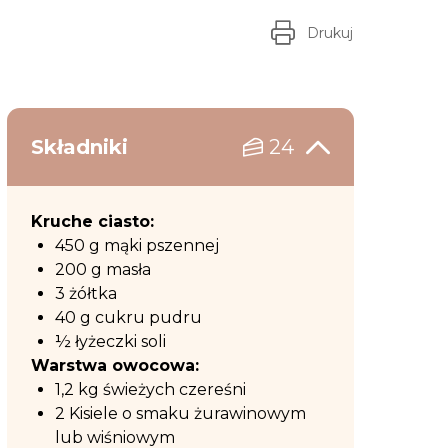
Drukuj
Składniki
24
Kruche ciasto:
450 g mąki pszennej
200 g masła
3 żółtka
40 g cukru pudru
½ łyżeczki soli
Warstwa owocowa:
1,2 kg świeżych czereśni
2 Kisiele o smaku żurawinowym
lub wiśniowym