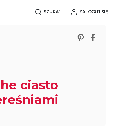
SZUKAJ
ZALOGUJ SIĘ
Zobacz nasze p
Udostępnij 
he ciasto
ereśniami