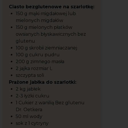
Ciasto bezglutenowe na szarlotkę:
150 g mąki migdałowej lub
mielonych migdałów
150 g mielonych płatków
owsianych błyskawicznych bez
glutenu
100 g skrobii ziemniaczanej
100 g cukru pudru
200 g zimnego masła
2 jajka rozmiar L
szczypta soli
Prażone jabłka do szarlotki:
2 kg jabłek
2-3 łyżki cukru
1 Cukier z wanilią Bez glutenu
Dr. Oetkera
50 ml wody
sok z 1 cytryny