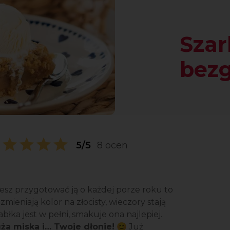
Szar
bez
5/5
8 ocen
żesz przygotować ją o każdej porze roku to
ieniają kolor na złocisty, wieczory stają
abłka jest w pełni, smakuje ona najlepiej.
ża miska i… Twoje dłonie!
😊 Już