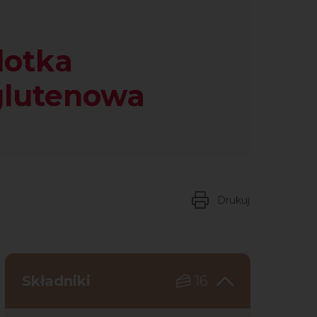
lotka
glutenowa
Drukuj
Składniki
16