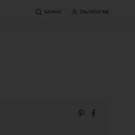
SZUKAJ
ZALOGUJ SIĘ
Zobacz nasze p
Udostępnij 