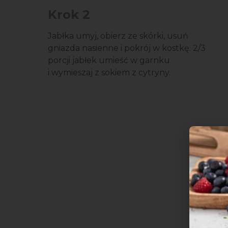
Krok 2
Jabłka umyj, obierz ze skórki, usuń
gniazda nasienne i pokrój w kostkę. 2/3
porcji jabłek umieść w garnku
i wymieszaj z sokiem z cytryny.