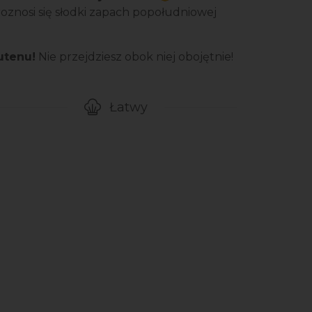
oznosi się słodki zapach popołudniowej
utenu!
Nie przejdziesz obok niej obojętnie!
Łatwy
gotowanie przepisu
Poziom trudności