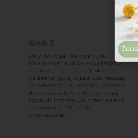
Krok 3
Do jabłek w garnku wsyp cukier
i cukier z wanilią, dodaj wodę i zagotuj
na dużej mocy palnika. Zmniejsz moc
na średnią i gotuj co jakiś czas mieszając
aż jabłka zaczną się rozpadać. Wówczas
dodaj pozostałą 1/3 jabłek, wymieszaj
i gotuj do momentu, aż zmiękną ale się
nie rozpadną. Odstaw do
przestudzenia.