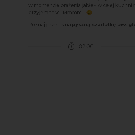
w momencie prażenia jabłek w całej kuchni r
przyjemności! Mmmm… 😊
Poznaj przepis na
pyszną szarlotkę bez gl
02:00
Czas potrzebny na przy