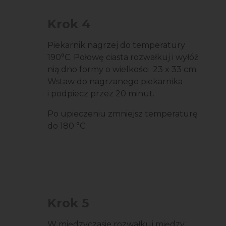
Krok 4
Piekarnik nagrzej do temperatury
190
°
C. Połowę ciasta rozwałkuj i wyłóż
nią dno formy o wielkości 23 x 33 cm.
Wstaw do nagrzanego piekarnika
i podpiecz przez 20 minut.
Po upieczeniu zmniejsz temperaturę
do 180
°
C.
Krok 5
W międzyczasie rozwałkuj między