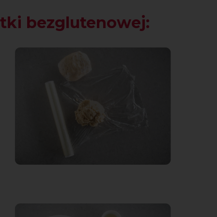
tki bezglutenowej: