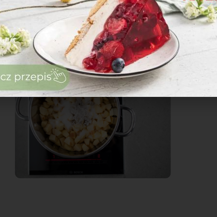
zaloguj
się
zarejestruj