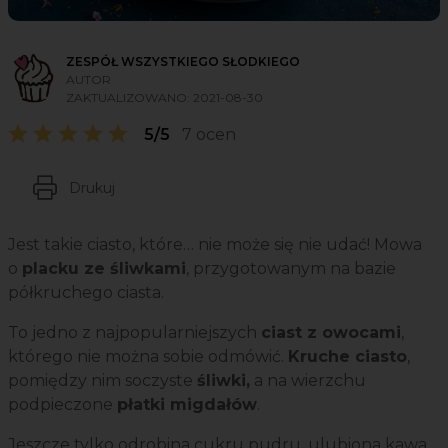
ZESPÓŁ WSZYSTKIEGO SŁODKIEGO
AUTOR
ZAKTUALIZOWANO:
2021-08-30
5/5
7 ocen
Drukuj
Jest takie ciasto, które… nie może się nie udać! Mowa
o
placku ze śliwkami
, przygotowanym na bazie
półkruchego ciasta.
To jedno z najpopularniejszych
ciast z owocami
,
którego nie można sobie odmówić.
Kruche ciasto
,
pomiędzy nim soczyste
śliwki,
a na wierzchu
podpieczone
płatki migdałów
.
Jeszcze tylko odrobina cukru pudru, ulubiona kawa