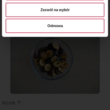
Krok 6
Zezwól na wybór
Śliwki umyj, usuń pestki. Większe śliwki możesz pokroić na
ćwiartki.
Odmowa
Krok 7