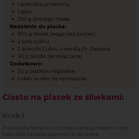
1 łyżeczka cynamonu
1 jajko
250 g zimnego masła
Nadzienie do placka:
900 g śliwek (waga bez pestek)
2 łyżki cukru
2 łyżeczki Cukru z wanilią Dr. Oetkera
30 g skrobii ziemniaczanej
Dodatkowo:
50 g płatków migdałów
cukier puder do oprószenia
Ciasto na placek ze śliwkami:
Krok 1
Prostokątną formę do pieczenia posmaruj masłem i wysyp
bułką tartą lub wyłóż papierem do pieczenia.