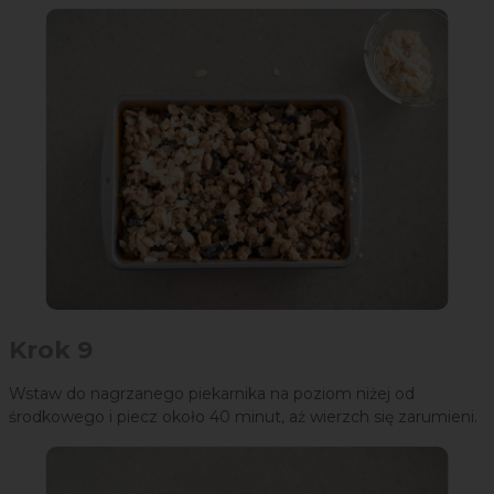
Krok 9
Wstaw do nagrzanego piekarnika na poziom niżej od
środkowego i piecz około 40 minut, aż wierzch się zarumieni.