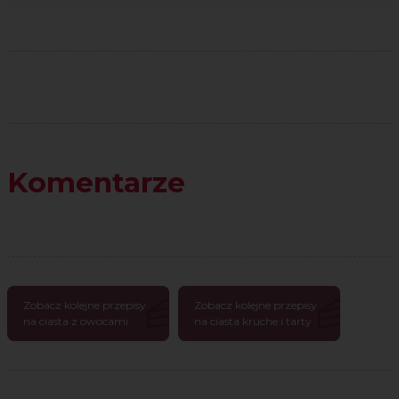
Komentarze
Zobacz kolejne przepisy
Zobacz kolejne przepisy
na ciasta z owocami
na ciasta kruche i tarty