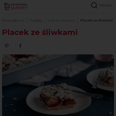
SZUKAJ
Strona główna
Przepisy
Ciasta z owocami
Placek ze śliwkami
Placek ze śliwkami
Zobacz nasze piny w serwisie Pinterest
Udostępnij ten przepis w serwisie Facebook