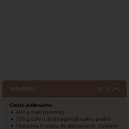
Składniki
18
Ciasto półkruche:
400 g mąki pszennej
200 g cukru drobnego lub cukru pudru
1 łyżeczka Proszku do pieczenia Dr. Oetkera