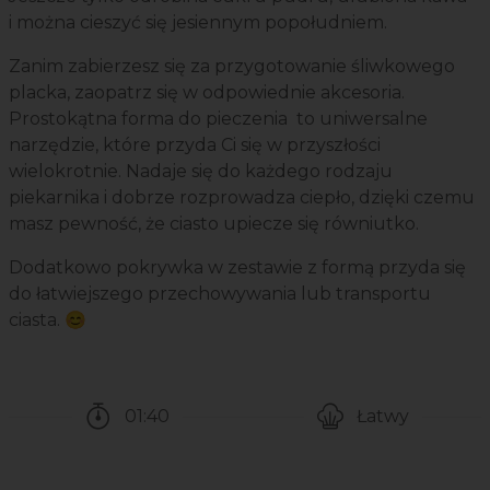
i można cieszyć się jesiennym popołudniem.
Zanim zabierzesz się za przygotowanie śliwkowego
placka, zaopatrz się w odpowiednie akcesoria.
Prostokątna forma do pieczenia to uniwersalne
narzędzie, które przyda Ci się w przyszłości
wielokrotnie. Nadaje się do każdego rodzaju
piekarnika i dobrze rozprowadza ciepło, dzięki czemu
masz pewność, że ciasto upiecze się równiutko.
Dodatkowo pokrywka w zestawie z formą przyda się
do łatwiejszego przechowywania lub transportu
ciasta. 😊
01:40
Łatwy
Czas potrzebny na przygotowanie przepisu
Poziom trudności