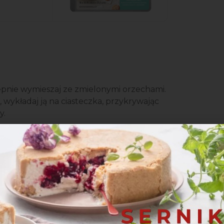
ępnie wymieszaj ze zmielonymi orzechami.
 wykładaj ją na ciasteczka, przykrywając
y.