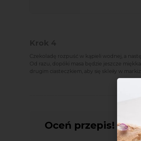
Krok 4
Czekoladę rozpuść w kąpieli wodnej, a nast
Od razu, dopóki masa będzie jeszcze miękka,
drugim ciasteczkiem, aby się skleiły w markiz
Oceń przepis!