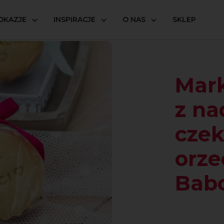
OKAZJE
INSPIRACJE
O NAS
SKLEP
dzieniem czekoladowo-orzechowym dla Babci i Dziadka
Mark
z na
czek
orz
Babc