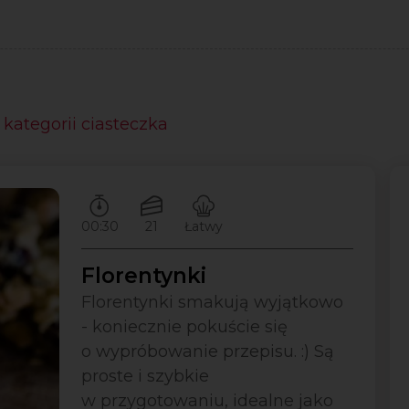
 kategorii ciasteczka
Czas przygotowywania:
Ilość porcji:
Poziom trudności:
00:30
21
Łatwy
Florentynki
Florentynki smakują wyjątkowo
- koniecznie pokuście się
o wypróbowanie przepisu. :) Są
proste i szybkie
w przygotowaniu, idealne jako