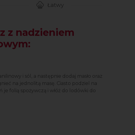
Łatwy
gotowanie przepisu
Poziom trudności
z z nadzieniem
howym:
ilinowy i sól, a następnie dodaj masło oraz
nieć na jednolitą masę. Ciasto podziel na
iń je folią spożywczą i włóż do lodówki do