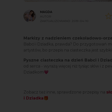
MAGDA
AUTOR
ZAKTUALIZOWANO:
2019-04-10
Markizy z nadzieniem czekoladowo-or
Babci i Dziadka, prawda? Do przygotowań m
artystów, bo przepis na ciasteczka jest szyb
Pyszne ciasteczka na dzień Babci i Dzia
od serca - wyrażą więcej niż tysiąc słów i z
Dziadkom💗
Zobacz też inne, sprawdzone przepisy na
sł
i Dziadka🎁