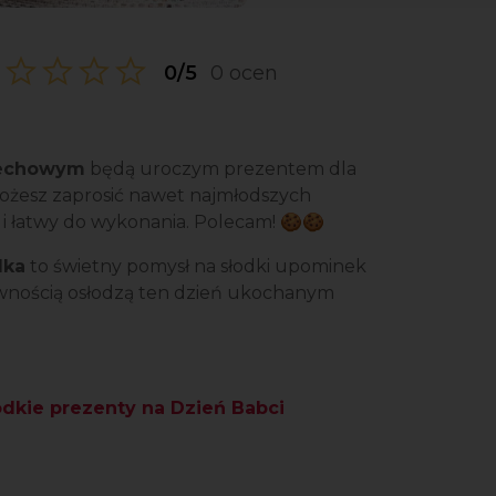
0/5
0 ocen
zechowym
będą uroczym prezentem dla
ożesz zaprosić nawet najmłodszych
ki i łatwy do wykonania. Polecam! 🍪🍪
dka
to świetny pomysł na słodki upominek
 pewnością osłodzą ten dzień ukochanym
odkie prezenty na Dzień Babci