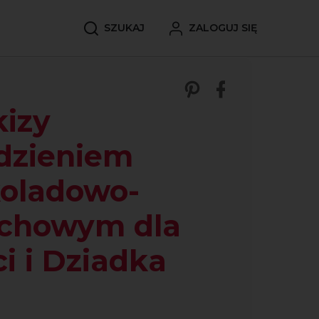
SZUKAJ
ZALOGUJ SIĘ
Zobacz nasze p
Udostępnij 
izy
dzieniem
oladowo-
echowym dla
i i Dziadka