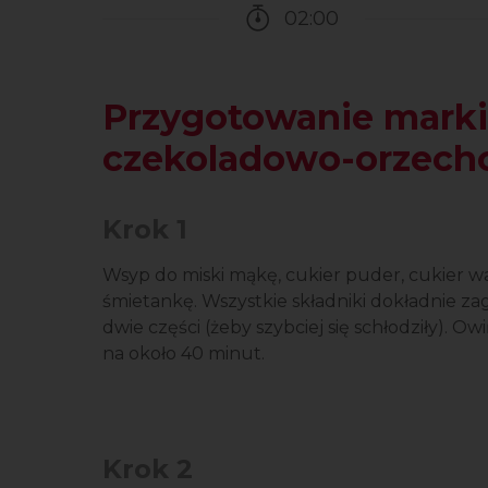
02:00
Czas potrzebny na przy
Przygotowanie marki
czekoladowo-orzec
Krok 1
Wsyp do miski mąkę, cukier puder, cukier wan
śmietankę. Wszystkie składniki dokładnie zag
dwie części (żeby szybciej się schłodziły). Ow
na około 40 minut.
Krok 2