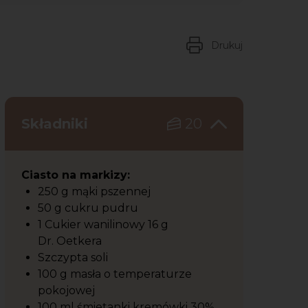
Drukuj
Składniki
20
Ciasto na markizy:
250 g mąki pszennej
50 g cukru pudru
1 Cukier wanilinowy 16 g
Dr. Oetkera
Szczypta soli
100 g masła o temperaturze
pokojowej
100 ml śmietanki kremówki 30%