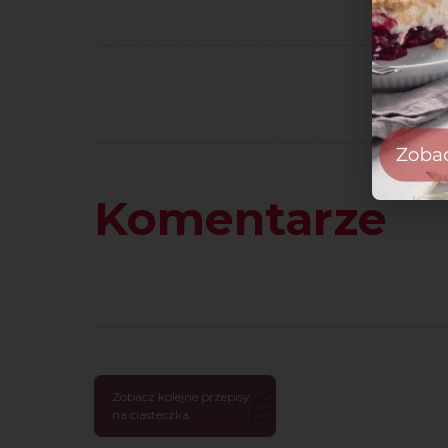
Komentarze
Zobacz kolejne przepisy
na ciasteczka