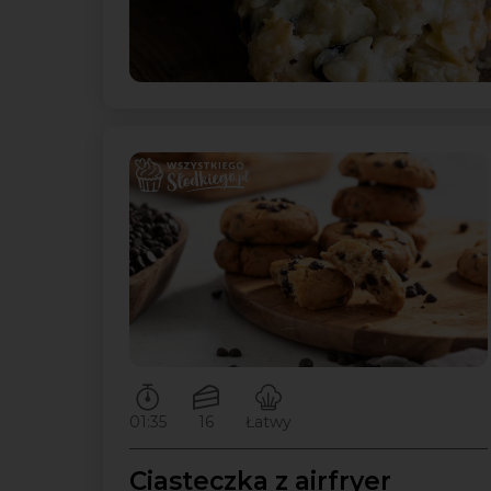
Czas przygotowywania:
Ilość porcji:
Poziom trudności:
01:35
16
Łatwy
Ciasteczka z airfryer