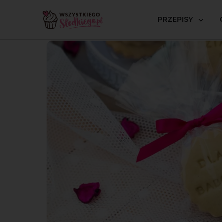
PRZEPISY
Strona główna
Przepisy
Ciasteczka
Markizy z na