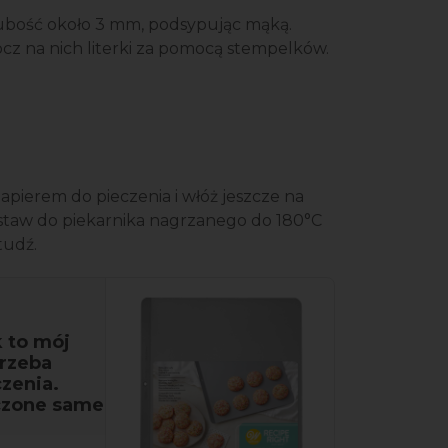
grubość około 3 mm, podsypując mąką.
ocz na nich literki za pomocą stempelków.
apierem do pieczenia i włóż jeszcze na
wstaw do piekarnika nagrzanego do 180°C
tudź.
 to mój
trzeba
zenia.
eczone same