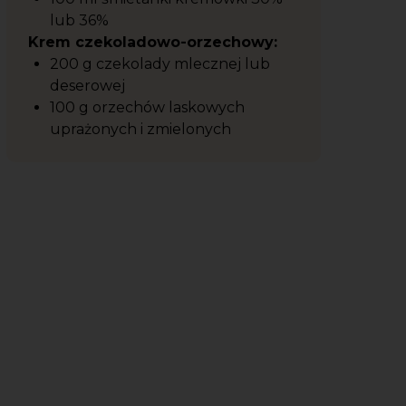
lub 36%
Krem czekoladowo-orzechowy:
200 g czekolady mlecznej lub
deserowej
100 g orzechów laskowych
uprażonych i zmielonych