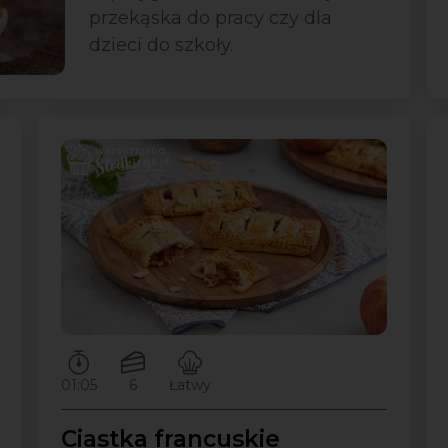
przekąska do pracy czy dla
dzieci do szkoły.
Czas przygotowywania:
Ilość porcji:
Poziom trudności:
01:05
6
Łatwy
Ciastka francuskie