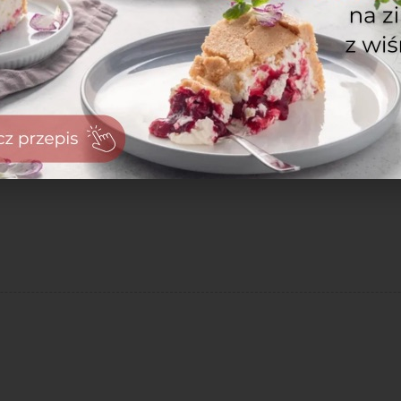
zaloguj
się
zarejestruj