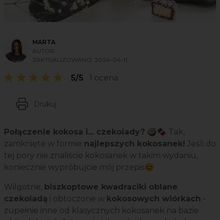
MARTA
AUTOR
ZAKTUALIZOWANO:
2024-04-11
5/5
1 ocena
Drukuj
Połączenie kokosa i... czekolady?
🥥🍫 Tak,
zamknięte w formie
najlepszych kokosanek!
Jeśli do
tej pory nie znaliście kokosanek w takim wydaniu,
koniecznie wypróbujcie mój przepis😊
Wilgotne,
biszkoptowe kwadraciki oblane
czekoladą
i obtoczone w
kokosowych wiórkach
-
zupełnie inne od klasycznych kokosanek na bazie