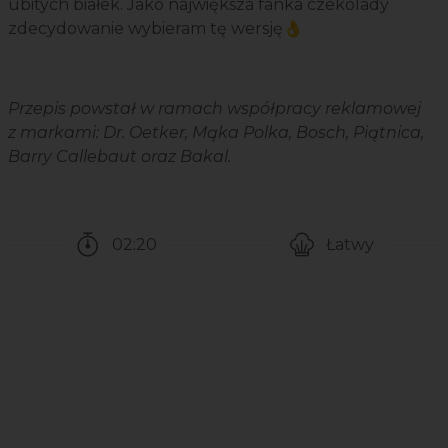
ubitych białek. Jako największa fanka czekolady
zdecydowanie wybieram tę wersję👌
Przepis powstał w ramach współpracy reklamowej
z markami: Dr. Oetker, Mąka Polka, Bosch, Piątnica,
Barry Callebaut oraz Bakal.
02:20
Łatwy
Czas potrzebny na przygotowanie przepisu
Poziom trudności