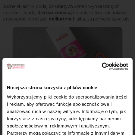
Suche składniki dodaj do utartych żółtek wymieszanych
z olejem i wodą.
Krótko zmiksuj
do połączenia składników,
a następnie wmieszaj
delikatnie
białka, za pomocą szpatuły.
Niniejsza strona korzysta z plików cookie
Wykorzystujemy pliki cookie do spersonalizowania treści
i reklam, aby oferować funkcje społecznościowe i
analizować ruch w naszej witrynie. Informacje o tym, jak
×
korzystasz z naszej witryny, udostępniamy partnerom
Krok 6
społecznościowym, reklamowym i analitycznym.
Tak przygotowane ciasto przełóż do wcześniej
Partnerzy mogą połączyć te informacje z innymi danymi