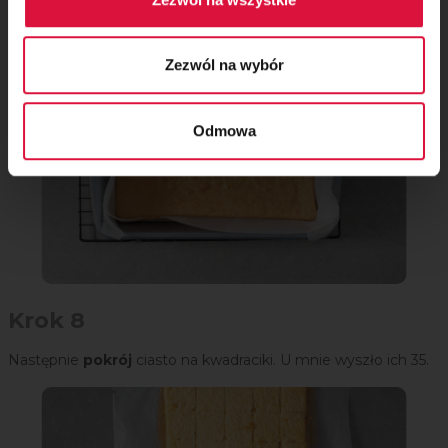
Zezwól na wybór
Odmowa
Krok 8
Następnie
pokrój
ciasto na kwadraciki. U mnie wyszło ich 35.