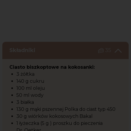
Składniki
35
Ciasto biszkoptowe na kokosanki:
3 żółtka
140 g cukru
100 ml oleju
50 ml wody
3 białka
130 g mąki pszennej Polka do ciast typ 450
30 g wiórków kokosowych Bakal
1 łyżeczka (5 g ) proszku do pieczenia
Dr. Oetker