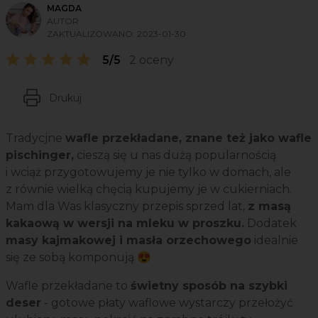
MAGDA
AUTOR
ZAKTUALIZOWANO:
2023-01-30
5/5
2 oceny
Drukuj
Tradycjne
wafle przekładane, znane też jako wafle
pischinger,
cieszą się u nas dużą popularnością
i wciąż przygotowujemy je nie tylko w domach, ale
z równie wielką chęcią kupujemy je w cukierniach.
Mam dla Was klasyczny przepis sprzed lat,
z masą
kakaową w wersji na mleku w proszku.
Dodatek
masy kajmakowej i masła orzechowego
idealnie
się ze sobą komponują 😍
Wafle przekładane to
świetny sposób na szybki
deser
- gotowe płaty waflowe wystarczy przełożyć