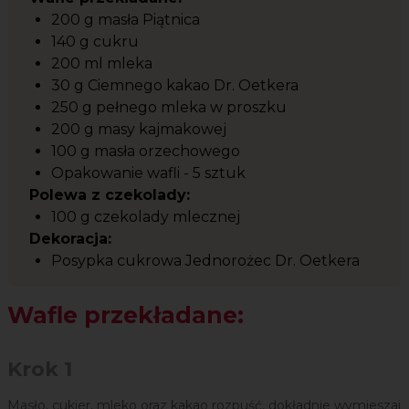
200 g masła Piątnica
140 g cukru
200 ml mleka
30 g Ciemnego kakao Dr. Oetkera
250 g pełnego mleka w proszku
200 g masy kajmakowej
100 g masła orzechowego
Opakowanie wafli - 5 sztuk
Polewa z czekolady:
100 g czekolady mlecznej
Dekoracja:
Posypka cukrowa Jednorożec Dr. Oetkera
Wafle przekładane:
Krok 1
Masło, cukier, mleko oraz kakao rozpuść, dokładnie wymieszaj