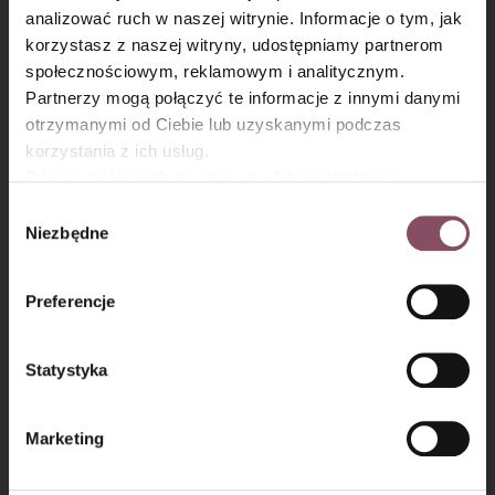
analizować ruch w naszej witrynie. Informacje o tym, jak
×
korzystasz z naszej witryny, udostępniamy partnerom
społecznościowym, reklamowym i analitycznym.
Partnerzy mogą połączyć te informacje z innymi danymi
otrzymanymi od Ciebie lub uzyskanymi podczas
Krok 6
korzystania z ich usług.
Równocześnie informujemy, że Administratorem
Przykryj kolejnym waflem, przełóż ostatnią wartwą masy
Państwa danych jest Dr. Oetker Polska Sp. z o.o.,
Wybór
kakaowej i przykryj ostatnim waflem.
Gdańsk (80-339) adres: Dickmana 14/15 więcej
Niezbędne
zgody
informacji o przetwarzaniu danych osobowych oraz
mechanizmie plików cookie znajdą Państwo w
Polityce
Preferencje
prywatności.
Statystyka
Marketing