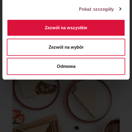
Pokaż szczegóły
Dekoracja:
Zezwól na wszystkie
Krok 7
Zezwól na wybór
Wafle podawaj z rozpuszczoną czekoladą i kolorową posypką
oraz ulubionymi owocami.
Odmowa