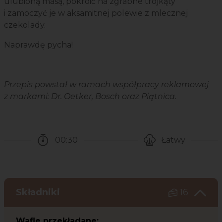
ulubioną masą, pokroić na zgrabne trójkąty
i zamoczyć je w aksamitnej polewie z mlecznej
czekolady.
Naprawdę pycha!
Przepis powstał w ramach współpracy reklamowej
z markami: Dr. Oetker, Bosch oraz Piątnica.
00:30
Łatwy
Czas potrzebny na przygotowanie przepisu
Poziom trudności
Składniki
16
Wafle przekładane: