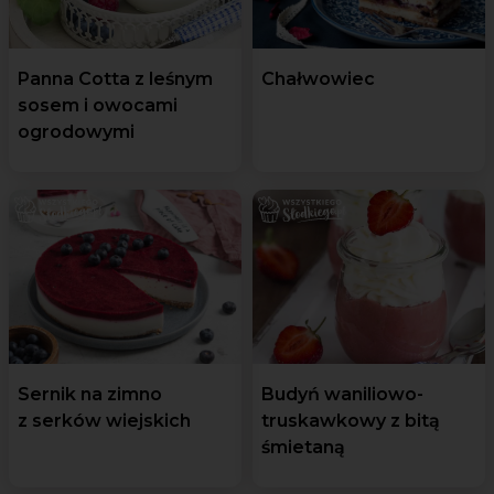
Panna Cotta z leśnym
Chałwowiec
sosem i owocami
ogrodowymi
Sernik na zimno
Budyń waniliowo-
z serków wiejskich
truskawkowy z bitą
śmietaną