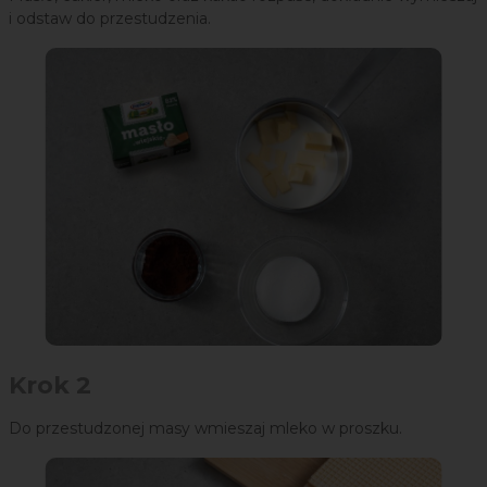
i odstaw do przestudzenia.
Krok 2
Do przestudzonej masy wmieszaj mleko w proszku.