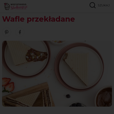
SZUKAJ
Strona główna
Przepisy
Bez pieczenia
Wafle przekładane
Wafle przekładane
Zobacz nasze piny w serwisie Pinterest
Udostępnij ten przepis w serwisie Facebook