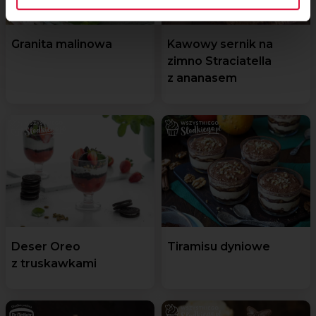
Granita malinowa
Kawowy sernik na
zimno Straciatella
z ananasem
Deser Oreo
Tiramisu dyniowe
z truskawkami