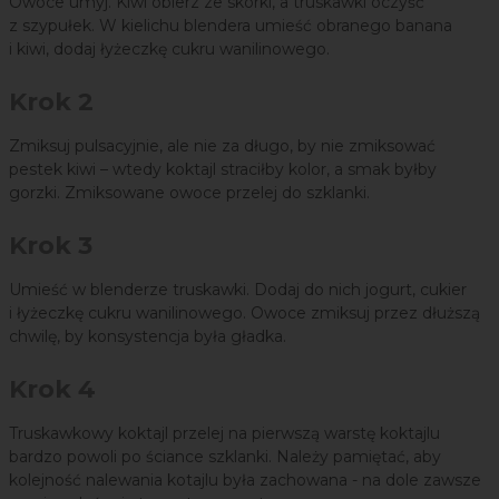
Owoce umyj. Kiwi obierz ze skórki, a truskawki oczyść
z szypułek. W kielichu blendera umieść obranego banana
i kiwi, dodaj łyżeczkę cukru wanilinowego.
Krok 2
Zmiksuj pulsacyjnie, ale nie za długo, by nie zmiksować
pestek kiwi – wtedy koktajl straciłby kolor, a smak byłby
gorzki. Zmiksowane owoce przelej do szklanki.
Krok 3
Umieść w blenderze truskawki. Dodaj do nich jogurt, cukier
i łyżeczkę cukru wanilinowego. Owoce zmiksuj przez dłuższą
chwilę, by konsystencja była gładka.
Krok 4
Truskawkowy koktajl przelej na pierwszą warstę koktajlu
bardzo powoli po ściance szklanki. Należy pamiętać, aby
kolejność nalewania kotajlu była zachowana - na dole zawsze