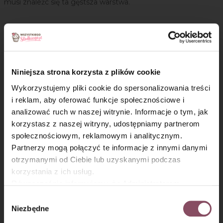
musi znaleźc się ta gęstsza warstwa.
Niniejsza strona korzysta z plików cookie
Oceń przepis!
Wykorzystujemy pliki cookie do spersonalizowania treści
i reklam, aby oferować funkcje społecznościowe i
analizować ruch w naszej witrynie. Informacje o tym, jak
×
korzystasz z naszej witryny, udostępniamy partnerom
społecznościowym, reklamowym i analitycznym.
Partnerzy mogą połączyć te informacje z innymi danymi
otrzymanymi od Ciebie lub uzyskanymi podczas
korzystania z ich usług.
Równocześnie informujemy, że Administratorem
Państwa danych jest Dr. Oetker Polska Sp. z o.o.,
Wybór
Gdańsk (80-339) adres: Dickmana 14/15 więcej
Niezbędne
zgody
Komentarze
informacji o przetwarzaniu danych osobowych oraz