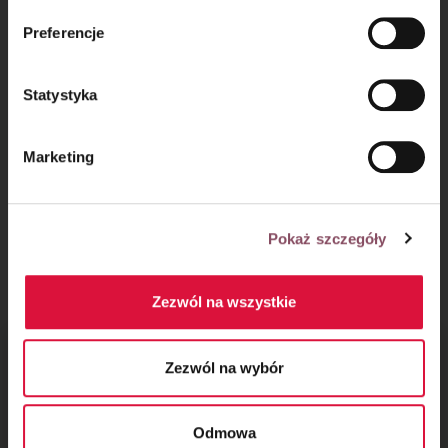
mechanizmie plików cookie znajdą Państwo w
Polityce
Preferencje
prywatności.
Statystyka
Zobacz kolejne przepisy
na desery
Marketing
Pokaż szczegóły
Desery
Przepisy z kategorii desery
Zezwól na wszystkie
Zezwól na wybór
Odmowa