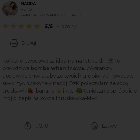
MAGDA
AUTOR
ZAKTUALIZOWANO:
2019-04-10
5/5
4 oceny
Drukuj
Koktajle owocowe są idealne na letnie dni 🏖️To
prawdziwa
bomba witaminowa
. Wystarczy
dosłownie chwila, aby ze swoich ulubionych owoców
stworzyć doskonały napój. Dziś połączyłam ze sobą
truskawki🍓, banana 🍌 i kiwi 🥝Koniecznie spróbujcie
mój przepis na koktajl truskawka-kiwi!
00:10
Łatwy
Czas potrzebny na przygotowanie przepisu
Poziom trudności