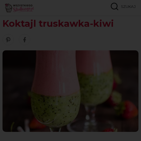
SZUKAJ
Strona główna
Przepisy
Desery
Koktajl truskawka-kiwi
Koktajl truskawka-kiwi
Zobacz nasze piny w serwisie Pinterest
Udostępnij ten przepis w serwisie Facebook