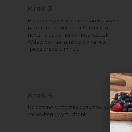
Krok 3
Blachę z wyposażenia piekarnika wyłóż
papierem do pieczenia. Ciasteczka
nałóż na papier za pomocą łyżeczki.
Wstaw do nagrzanego piekarnika
i piecz przez 15 minut.
Krok 4
Upieczone ciasteczka pozostaw do
całkowitego wystudzenia.