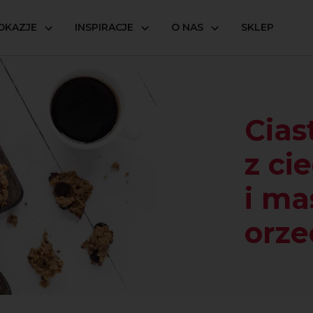
OKAZJE
INSPIRACJE
O NAS
SKLEP
zka z ciecierzycy i masła orzechowego
Cias
z ci
i ma
orz