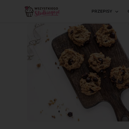
PRZEPISY
Strona główna
Przepisy
Lżejsze/zdrowsze
Ciastec