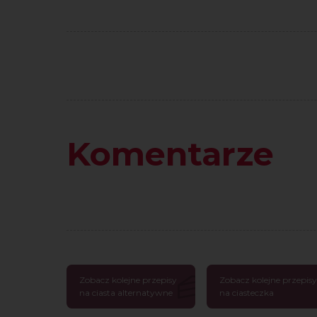
Komentarze
Zobacz kolejne przepisy
Zobacz kolejne przepisy
na ciasta alternatywne
na ciasteczka