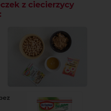
czek z ciecierzycy
:
 bez