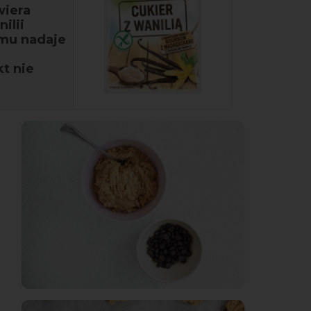
wiera
ilii
emu nadaje
t nie