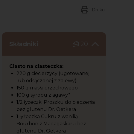
Drukuj
Składniki
20
Ciasto na ciasteczka:
220 g ciecierzycy (ugotowanej
lub odsączonej z zalewy)
150 g masła orzechowego
100 g syropu z agawy*
1/2 łyżeczki Proszku do pieczenia
bez glutenu Dr. Oetkera
1 łyżeczka Cukru z wanilią
Bourbon z Madagaskaru bez
glutenu Dr. Oetkera