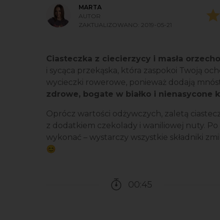
MARTA
AUTOR
ZAKTUALIZOWANO:
2019-05-21
Ciasteczka z ciecierzycy i masła orzec
i sycąca przekąska, która zaspokoi Twoją och
wycieczki rowerowe, ponieważ dodają mnóstw
zdrowe, bogate w białko i nienasycone 
Oprócz wartości odżywczych, zaletą ciastec
z dodatkiem czekolady i waniliowej nuty. Po
wykonać – wystarczy wszystkie składniki zmi
😊
00:45
Czas potrzebny na przy