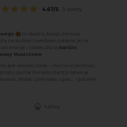
4.67/5
3 oceny
howego
🍪 to idealna, bezglutenowa
otę na słodkie! Uwielbiam zabierać je na
o energii – ciasteczka są
bardzo
kwasy tłuszczowe
.
zek jest również smak – mocno orzechowy,
 prostu pycha! Ponadto bardzo łatwo je
ksować, dodać czekoladę, upiec... i gotowe!
Łatwy
gotowanie przepisu
Poziom trudności