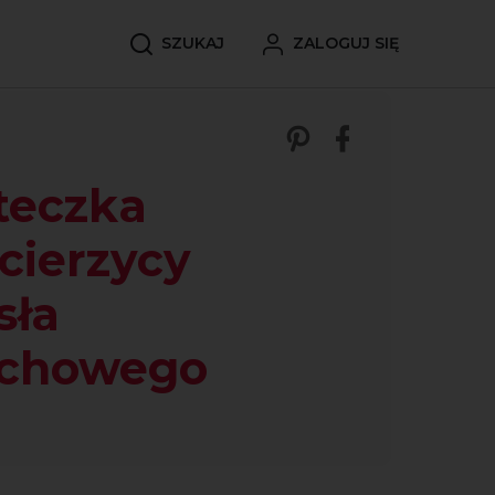
SZUKAJ
ZALOGUJ SIĘ
Zobacz nasze p
Udostępnij 
teczka
ecierzycy
sła
echowego