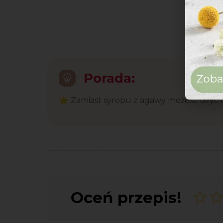
Porada:
⭐ Zamiast syropu z agawy możesz użyć 
Oceń przepis!