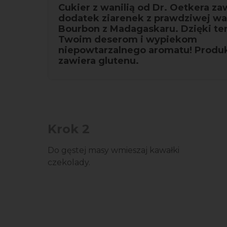
Cukier z wanilią od Dr. Oetkera za
dodatek ziarenek z prawdziwej wan
Bourbon z Madagaskaru. Dzięki t
Twoim deserom i wypiekom
niepowtarzalnego aromatu! Produk
zawiera glutenu.
Krok 2
Do gęstej masy wmieszaj kawałki
czekolady.