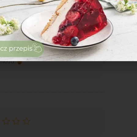
miodu. 🍯
zaloguj
się
zarejestruj