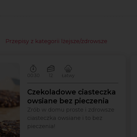
Przepisy z kategorii lżejsze/zdrowsze
Czas przygotowywania:
Ilość porcji:
Poziom trudności:
00:30
12
Łatwy
Czekoladowe ciasteczka
owsiane bez pieczenia
Zrób w domu proste i zdrowsze
ciasteczka owsiane i to bez
pieczenia!