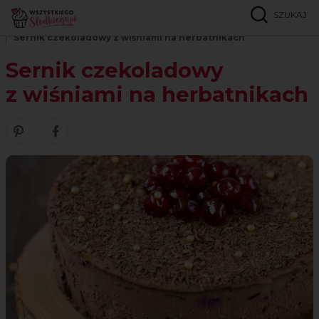
SZUKAJ
Strona główna
Przepisy
Serniki i ciasta z serem
Sernik czekoladowy z wiśniami na herbatnikach
Sernik czekoladowy
z wiśniami na herbatnikach
Zobacz nasze piny w serwisie Pinterest
Udostępnij ten przepis w serwisie Facebook