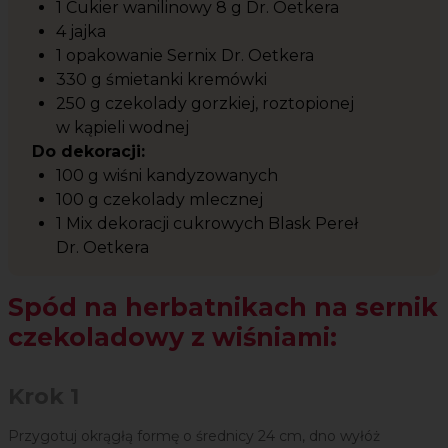
1 Cukier wanilinowy 8 g Dr. Oetkera
4 jajka
1 opakowanie Sernix Dr. Oetkera
330 g śmietanki kremówki
250 g czekolady gorzkiej, roztopionej
w kąpieli wodnej
Do dekoracji:
100 g wiśni kandyzowanych
100 g czekolady mlecznej
1 Mix dekoracji cukrowych Blask Pereł
Dr. Oetkera
Spód na herbatnikach na sernik
czekoladowy z wiśniami:
Krok 1
Przygotuj okrągłą formę o średnicy 24 cm, dno wyłóż