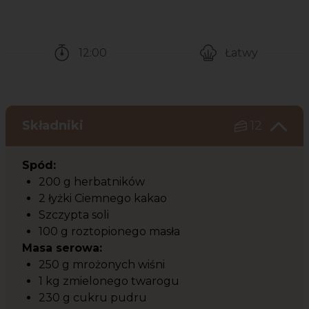
12:00
Łatwy
Czas potrzebny na przygotowanie przepisu
Poziom trudności
Składniki
12
Spód:
200 g herbatników
2 łyżki Ciemnego kakao
Szczypta soli
100 g roztopionego masła
Masa serowa:
250 g mrożonych wiśni
1 kg zmielonego twarogu
230 g cukru pudru