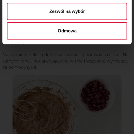
Zezwól na wybór
Odmowa
Krok 7
Następnie przelej ją do masy serowej i ponownie zmiksuj. Na
samym końcu dodaj odsączone wiśnie i wszystko wymieszaj
za pomocą łyżki.