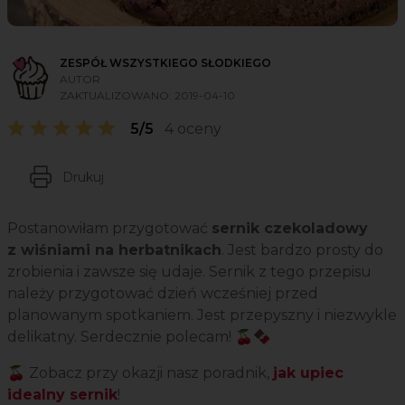
ZESPÓŁ WSZYSTKIEGO SŁODKIEGO
AUTOR
ZAKTUALIZOWANO:
2019-04-10
5/5
4 oceny
Drukuj
Postanowiłam przygotować
sernik czekoladowy
z wiśniami na herbatnikach
. Jest bardzo prosty do
zrobienia i zawsze się udaje. Sernik z tego przepisu
należy przygotować dzień wcześniej przed
planowanym spotkaniem. Jest przepyszny i niezwykle
delikatny. Serdecznie polecam! 🍒🍫
🍒 Zobacz przy okazji nasz poradnik,
j
ak upiec
idealny sernik
!