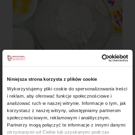
Niniejsza strona korzysta z plików cookie
Sernix Dr. Oetker
Wykorzystujemy pliki cookie do spersonalizowania treści
Sernix to dodatek do sernika, który
i reklam, aby oferować funkcje społecznościowe i
nadaje mu puszystości, pomaga
analizować ruch w naszej witrynie. Informacje o tym, jak
zachować wilgotność i konsystencję.
×
korzystasz z naszej witryny, udostępniamy partnerom
Dzięki niemu Twój sernik zawsze się uda!
społecznościowym, reklamowym i analitycznym.
Partnerzy mogą połączyć te informacje z innymi danymi
otrzymanymi od Ciebie lub uzyskanymi podczas