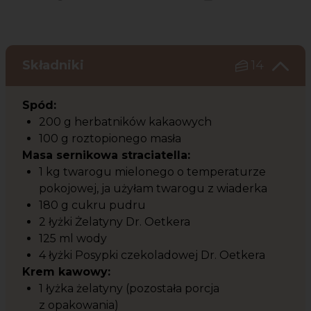
Czas potrzebny na przygotowanie przepisu
Poziom trudności
Składniki
14
Spód:
200 g herbatników kakaowych
100 g roztopionego masła
Masa sernikowa straciatella:
1 kg twarogu mielonego o temperaturze
pokojowej, ja użyłam twarogu z wiaderka
180 g cukru pudru
2 łyżki Żelatyny Dr. Oetkera
125 ml wody
4 łyżki Posypki czekoladowej Dr. Oetkera
Krem kawowy:
1 łyżka żelatyny (pozostała porcja
z opakowania)