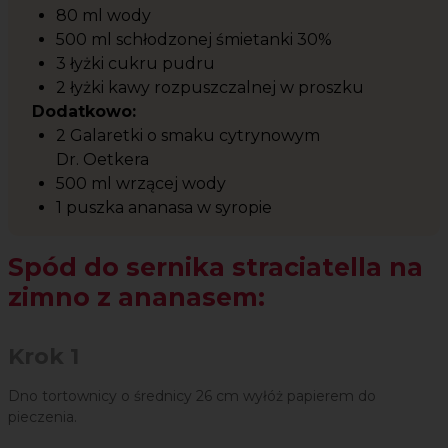
80 ml wody
500 ml schłodzonej śmietanki 30%
3 łyżki cukru pudru
2 łyżki kawy rozpuszczalnej w proszku
Dodatkowo:
2 Galaretki o smaku cytrynowym
Dr. Oetkera
500 ml wrzącej wody
1 puszka ananasa w syropie
Spód do sernika straciatella na
zimno z ananasem:
Krok 1
Dno tortownicy o średnicy 26 cm wyłóż papierem do
pieczenia.