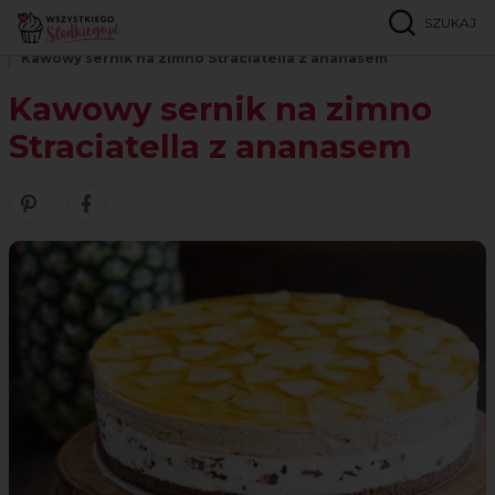
SZUKAJ
Strona główna
Przepisy
Ciasta bez pieczenia
Kawowy sernik na zimno Straciatella z ananasem
Kawowy sernik na zimno
Straciatella z ananasem
Zobacz nasze piny w serwisie Pinterest
Udostępnij ten przepis w serwisie Facebook