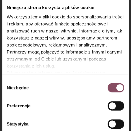
budyniu. Uwielbiają ją zwłaszcza dzieci! :)
Niniejsza strona korzysta z plików cookie
Wykorzystujemy pliki cookie do spersonalizowania treści
i reklam, aby oferować funkcje społecznościowe i
analizować ruch w naszej witrynie. Informacje o tym, jak
×
korzystasz z naszej witryny, udostępniamy partnerom
społecznościowym, reklamowym i analitycznym.
Partnerzy mogą połączyć te informacje z innymi danymi
otrzymanymi od Ciebie lub uzyskanymi podczas
Krem kawowy do sernika na
korzystania z ich usług.
zimno:
Równocześnie informujemy, że Administratorem
Państwa danych jest Dr. Oetker Polska Sp. z o.o.,
Wybór
Gdańsk (80-339) adres: Dickmana 14/15 więcej
Niezbędne
Krok 7
zgody
informacji o przetwarzaniu danych osobowych oraz
mechanizmie plików cookie znajdą Państwo w
Polityce
Pozostałą żelatynę namocz w niewielkiej ilości zimnej wody.
Preferencje
Kiedy napęcznieje, podgrzej ją tylko do rozpuszczenia (nie
prywatności.
gotuj).
Statystyka