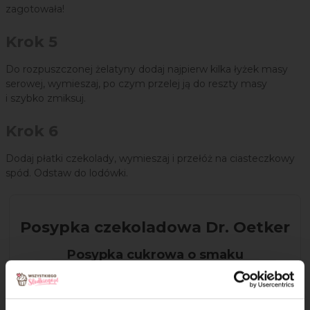
zagotowała!
Krok 5
Do rozpuszczonej żelatyny dodaj najpierw kilka łyżek masy
serowej, wymieszaj, po czym przelej ją do reszty masy
i szybko zmiksuj.
Krok 6
Dodaj płatki czekolady, wymieszaj i przełóż na ciasteczkowy
spód. Odstaw do lodówki.
Posypka czekoladowa Dr. Oetker
Posypka cukrowa o smaku
czekoladowym to pyszna, chrupiąca i
wesoło wyglądająca dekoracja dla
Twoich wypieków, gofrów, lodów czy