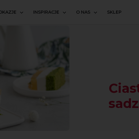
OKAZJE
INSPIRACJE
O NAS
SKLEP
ajko sadzone
Cias
sad