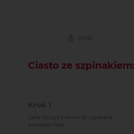
04:50
Czas potrzebny na przy
Ciasto ze szpinakiem
Krok 1
Jajka utrzyj z cukrem do uzyskania
puszystej masy.