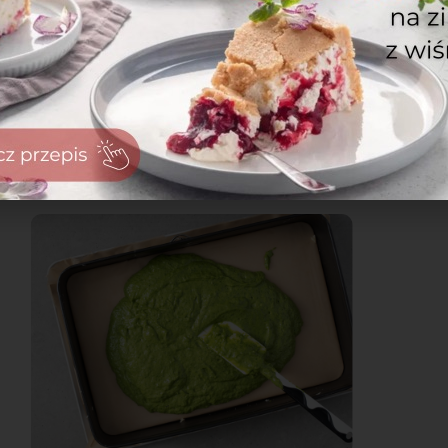
zaloguj
się
zarejestruj