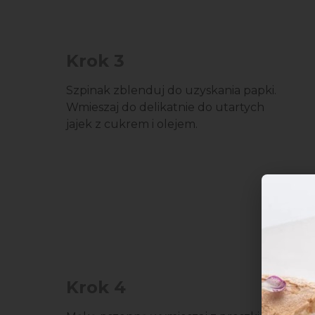
Krok 3
Szpinak zblenduj do uzyskania papki.
Wmieszaj do delikatnie do utartych
jajek z cukrem i olejem.
Krok 4