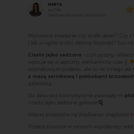
MARTA
AUTOR
ZAKTUALIZOWANO:
2024-02-13
Wytrawne śniadanie czy słodki deser? Czy z
I jak w ogóle zrobić zielony biszkopt? Już 
Ciasto jajko sadzone
- czyli pyszny i efekt
wpisuje się w jajeczny, wielkanocny czas
szpinakowym posłaniu, ale to nic innego jak
z masą sernikową i połówkami brzoskwi
galaretką.
Do dekoracji kolorystycznie pasowały mi
pis
i ciasto jajko sadzone gotowe!🍳
Więcej przepisów na Wielkanoc znajdziesz
t
Przepis powstał w ramach współpracy rekla