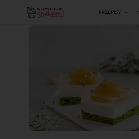
PRZEPISY
Strona główna
Przepisy
Serniki na zimno
Ciasto j