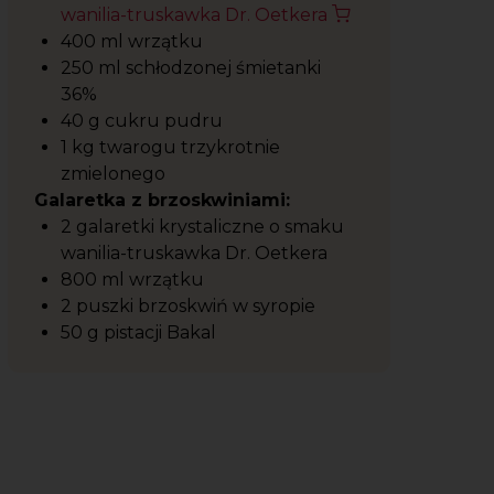
wanilia-truskawka Dr. Oetkera
400 ml wrzątku
250 ml schłodzonej śmietanki
36%
40 g cukru pudru
1 kg twarogu trzykrotnie
zmielonego
Galaretka z brzoskwiniami:
2 galaretki krystaliczne o smaku
wanilia-truskawka Dr. Oetkera
800 ml wrzątku
2 puszki brzoskwiń w syropie
50 g pistacji Bakal