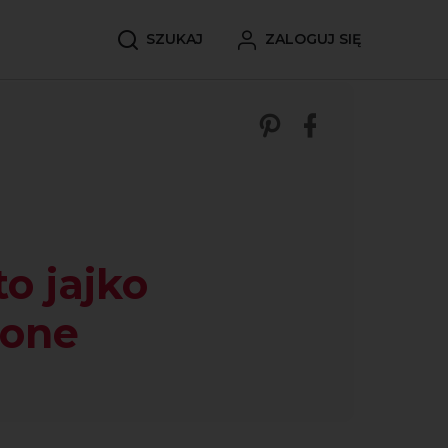
SZUKAJ
ZALOGUJ SIĘ
Zobacz nasze p
Udostępnij 
to jajko
zone