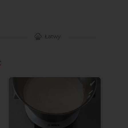
Łatwy
gotowanie przepisu
Poziom trudności
: