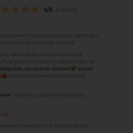
5/5
2 oceny
 brzoskwini można wyczarować żółtko jaja?
odpowiadam na wszystkie pytania!
owny deser, który tematyką idealnie
🐣Wyglądem przypomina sadzone jajo na
wilgotne, soczyście zielone💚 ciasto
ń🍑
, które przykryłam przezroczystą
tacje
- wystarczy garstka dla ozdoby
utaj
mowej z markami: Dr. Oetker, Bosch.