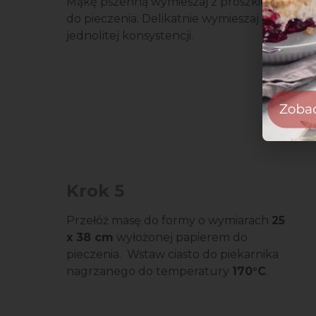
Mąkę pszenną wymieszaj z proszkiem
do pieczenia. Delikatnie wymieszaj do
jednolitej konsystencji.
Krok 5
Przełóż masę do formy o wymiarach
25
x 38 cm
wyłożonej papierem do
pieczenia. Wstaw ciasto do piekarnika
nagrzanego do temperatury
170°C
.