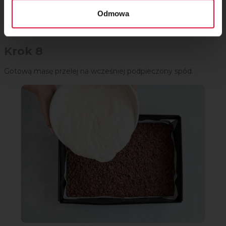
Odmowa
Krok 8
Gotową masę przelej na wcześniej podpieczony spód.