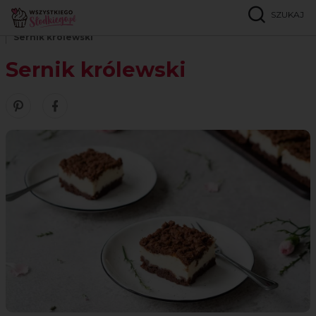
SZUKAJ
Strona główna
Przepisy
Serniki i ciasta z serem
Sernik królewski
Sernik królewski
Zobacz nasze piny w serwisie Pinterest
Udostępnij ten przepis w serwisie Facebook