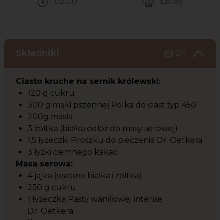
02:00
Łatwy
Czas potrzebny na przygotowanie przepisu
Poziom trudności
Składniki
24
Ciasto kruche na sernik królewski:
120 g cukru
300 g mąki pszennej Polka do ciast typ 450
200g masła
3 żółtka (białka odłóż do masy serowej)
1,5 łyżeczki Proszku do pieczenia Dr. Oetkera
3 łyżki ciemnego kakao
Masa serowa:
4 jajka (osobno białka i żółtka)
250 g cukru
1 łyżeczka Pasty waniliowej intense
Dr. Oetkera