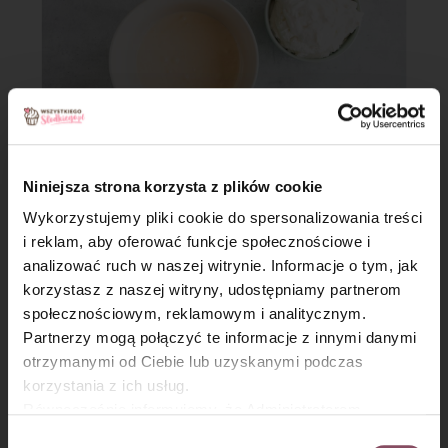
Niniejsza strona korzysta z plików cookie
Wykorzystujemy pliki cookie do spersonalizowania treści
Krok 6
i reklam, aby oferować funkcje społecznościowe i
Dodaj rozpuszczone masło, wymieszaj.
analizować ruch w naszej witrynie. Informacje o tym, jak
×
korzystasz z naszej witryny, udostępniamy partnerom
społecznościowym, reklamowym i analitycznym.
Partnerzy mogą połączyć te informacje z innymi danymi
otrzymanymi od Ciebie lub uzyskanymi podczas
korzystania z ich usług.
Równocześnie informujemy, że Administratorem
Państwa danych jest Dr. Oetker Polska Sp. z o.o.,
Wybór