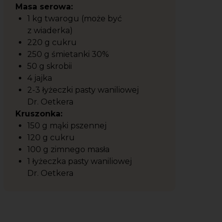
Masa serowa:
1 kg twarogu (może być
z wiaderka)
220 g cukru
250 g śmietanki 30%
50 g skrobii
4 jajka
2-3 łyżeczki pasty waniliowej
Dr. Oetkera
Kruszonka:
150 g mąki pszennej
120 g cukru
100 g zimnego masła
1 łyżeczka pasty waniliowej
Dr. Oetkera