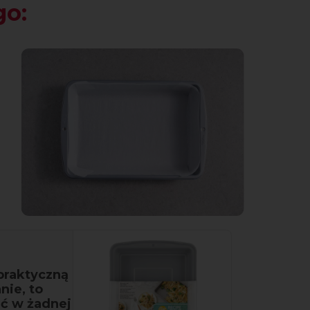
go:
praktyczną
ie, to
ć w żadnej