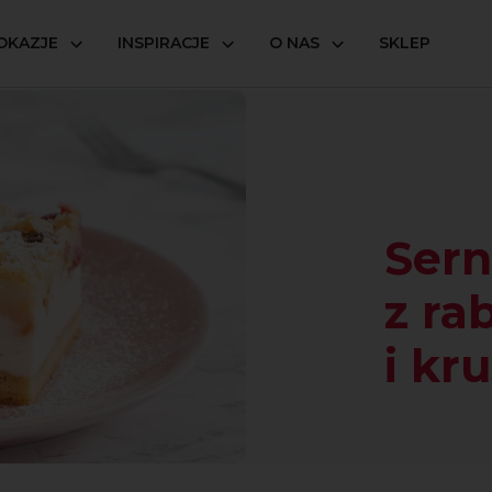
OKAZJE
INSPIRACJE
O NAS
SKLEP
nik z rabarbarem i kruszonką
Sern
z ra
i kr