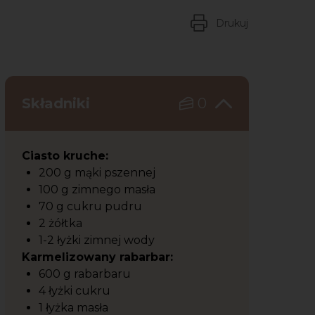
Drukuj
Składniki
0
Ciasto kruche:
200 g mąki pszennej
100 g zimnego masła
70 g cukru pudru
2 żółtka
1-2 łyżki zimnej wody
Karmelizowany rabarbar:
600 g rabarbaru
4 łyżki cukru
1 łyżka masła