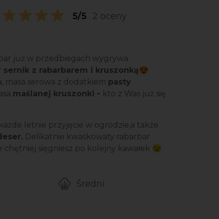
5/5
2 oceny
rbar już w przedbiegach wygrywa
 sernik z rabarbarem i kruszonką
😍
a, masa serowa z dodatkiem
pasty
masa
maślanej kruszonki -
kto z Was już się
każde letnie przyjęcie w ogrodzie,a także
deser.
Delikatnie kwaskowaty rabarbar
ze chętniej sięgniesz po kolejny kawałek 😉
Średni
zygotowanie przepisu
Poziom trudności