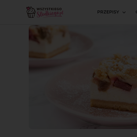
PRZEPISY
Strona główna
Przepisy
Serniki i ciasta z serem
Ser