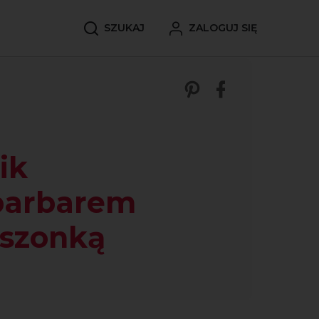
SZUKAJ
ZALOGUJ SIĘ
Zobacz nasze p
Udostępnij 
ik
barbarem
uszonką