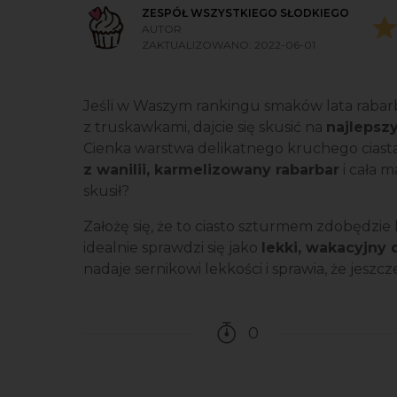
ZESPÓŁ WSZYSTKIEGO SŁODKIEGO
AUTOR
ZAKTUALIZOWANO:
2022-06-01
Jeśli w Waszym rankingu smaków lata raba
z truskawkami, dajcie się skusić na
najlepszy
Cienka warstwa delikatnego kruchego ciast
z wanilii, karmelizowany rabarbar
i cała 
skusił?
Założę się, że to ciasto szturmem zdobędzie 
idealnie sprawdzi się jako
lekki, wakacyjny 
nadaje sernikowi lekkości i sprawia, że jeszc
0
Czas potrzebny na pr