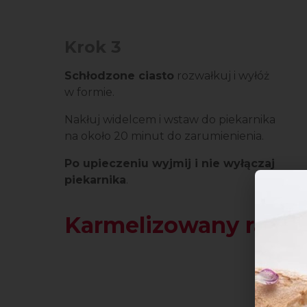
Krok 3
Schłodzone ciasto
rozwałkuj i wyłóż
w formie.
Nakłuj widelcem i wstaw do piekarnika
na około 20 minut do zarumienienia.
Po upieczeniu wyjmij i nie wyłączaj
piekarnika
.
Karmelizowany rabar