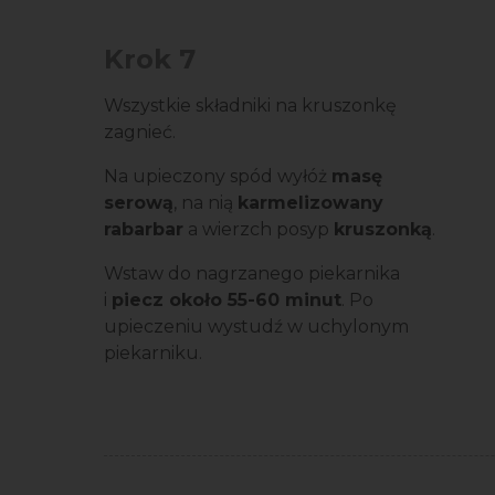
Krok 7
Wszystkie składniki na kruszonkę
zagnieć.
Na upieczony spód wyłóż
masę
serową
, na nią
karmelizowany
rabarbar
a wierzch posyp
kruszonką
.
Wstaw do nagrzanego piekarnika
i
piecz około 55-60 minut
. Po
upieczeniu wystudź w uchylonym
piekarniku.