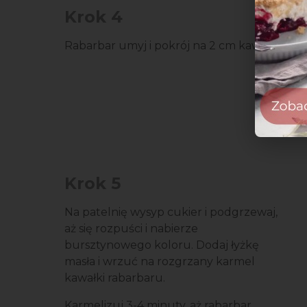
Krok 4
Rabarbar umyj i pokrój na 2 cm kawałki.
Krok 5
Na patelnię wysyp cukier i podgrzewaj,
aż się rozpuści i nabierze
bursztynowego koloru. Dodaj łyżkę
masła i wrzuć na rozgrzany karmel
kawałki rabarbaru.
Karmelizuj 3-4 minuty, aż rabarbar