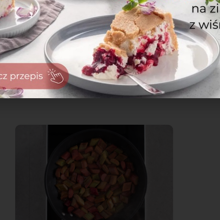
zaloguj
się
zarejestruj