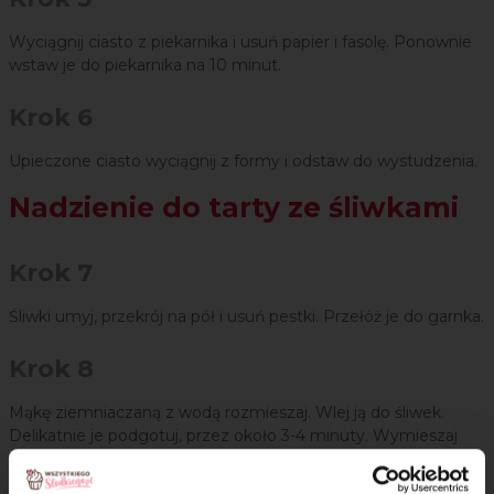
Wyciągnij ciasto z piekarnika i usuń papier i fasolę. Ponownie
wstaw je do piekarnika na 10 minut.
Krok 6
Upieczone ciasto wyciągnij z formy i odstaw do wystudzenia.
Nadzienie do tarty ze śliwkami
Krok 7
Śliwki umyj, przekrój na pół i usuń pestki. Przełóż je do garnka.
Krok 8
Mąkę ziemniaczaną z wodą rozmieszaj. Wlej ją do śliwek.
Delikatnie je podgotuj, przez około 3-4 minuty. Wymieszaj
mąkę pszenną ze zmielonymi migdałami i cukrem.
Mieszanką posyp upieczone ciasto kruche. Następnie rozłóż