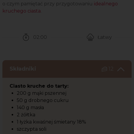
o czym pamiętać przy przygotowaniu
idealnego
kruchego ciasta
.
02:00
Łatwy
Czas potrzebny na przygotowanie przepisu
Poziom trudności
Składniki
12
Ciasto kruche do tarty:
200 g mąki pszennej
50 g drobnego cukru
140 g masła
2 żółtka
1 łyżka kwaśnej śmietany 18%
szczypta soli