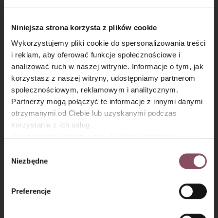
śliwkowe nadzienie.
Kruszonka do tarty:
Niniejsza strona korzysta z plików cookie
Wykorzystujemy pliki cookie do spersonalizowania treści
Krok 9
i reklam, aby oferować funkcje społecznościowe i
analizować ruch w naszej witrynie. Informacje o tym, jak
Mąkę, masło, cukier i cukier wanilinowy zagnieć na kruszonkę.
×
korzystasz z naszej witryny, udostępniamy partnerom
Posyp nią ciasto.
społecznościowym, reklamowym i analitycznym.
Partnerzy mogą połączyć te informacje z innymi danymi
Krok 10
otrzymanymi od Ciebie lub uzyskanymi podczas
korzystania z ich usług.
Tartę piecz około 30-35 minut, do momentu zarumienienia się
kruszonki.
Równocześnie informujemy, że Administratorem
Państwa danych jest Dr. Oetker Polska Sp. z o.o.,
Wybór
Gdańsk (80-339) adres: Dickmana 14/15 więcej
Niezbędne
zgody
informacji o przetwarzaniu danych osobowych oraz
Marta poleca
mechanizmie plików cookie znajdą Państwo w
Polityce
Preferencje
Piękna, dwukolorowa (szaro-różowa)
prywatności.
rękawica kuchenna w stylu Retro. Musisz
ją mieć!