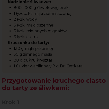
Nadzienie śliwkowe:
800-1000 g śliwek węgierek
1 łyżeczka mąki ziemniaczanej
2 łyżki wody
3 łyżki mąki pszennej
3 łyżki mielonych migdałów
3 łyżki cukru
Kruszonka do tarty:
130 g mąki pszennej
50 g zimnego masła
80 g cukru kryształ
1 Cukier wanilinowy 8 g Dr. Oetkera
Przygotowanie kruchego ciasto
do tarty ze śliwkami:
Krok 1