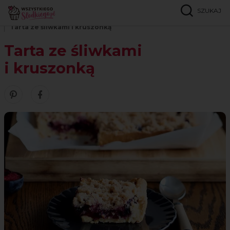
SZUKAJ
Strona główna
Przepisy
Ciasta kruche i tarty
Tarta ze śliwkami i kruszonką
Tarta ze śliwkami
i kruszonką
Zobacz nasze piny w serwisie Pinterest
Udostępnij ten przepis w serwisie Facebook