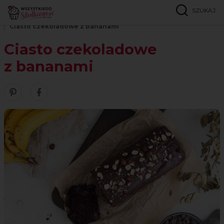
SZUKAJ
Strona główna
Przepisy
Ciasta czekoladowe
Ciasto czekoladowe z bananami
Ciasto czekoladowe
z bananami
Zobacz nasze piny w serwisie Pinterest
Udostępnij ten przepis w serwisie Facebook