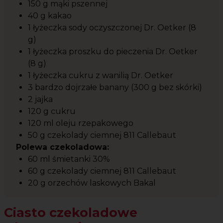
150 g mąki pszennej
40 g kakao
1 łyżeczka sody oczyszczonej Dr. Oetker (8
g)
1 łyżeczka proszku do pieczenia Dr. Oetker
(8 g)
1 łyżeczka cukru z wanilią Dr. Oetker
3 bardzo dojrzałe banany (300 g bez skórki)
2 jajka
120 g cukru
120 ml oleju rzepakowego
50 g czekolady ciemnej 811 Callebaut
Polewa czekoladowa:
60 ml śmietanki 30%
60 g czekolady ciemnej 811 Callebaut
20 g orzechów laskowych Bakal
Ciasto czekoladowe