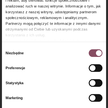
i reklam, aby oferować funkcje społecznościowe i
analizować ruch w naszej witrynie. Informacje o tym, jak
×
korzystasz z naszej witryny, udostępniamy partnerom
społecznościowym, reklamowym i analitycznym.
Partnerzy mogą połączyć te informacje z innymi danymi
otrzymanymi od Ciebie lub uzyskanymi podczas
korzystania z ich usług.
Równocześnie informujemy, że Administratorem
Państwa danych jest Dr. Oetker Polska Sp. z o.o.,
Krok 6
Wybór
Gdańsk (80-339) adres: Dickmana 14/15 więcej
Niezbędne
zgody
Przełóż ciasto do wyłożonej papierem do pieczenia keksówki
informacji o przetwarzaniu danych osobowych oraz
o
długości 30 cm
. Piecz w temperaturze
170°C
przez około
mechanizmie plików cookie znajdą Państwo w
Polityce
Preferencje
70 minut
, do suchego patyczka. Upieczone ciasto pozostaw
prywatności.
do całkowitego wystudzenia.
Statystyka
Marketing