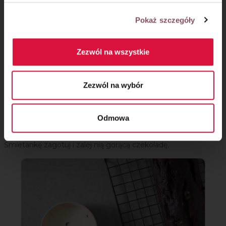
Pokaż szczegóły
Zezwól na wszystkie
Zezwól na wybór
Polewa czekoladowa:
Odmowa
Krok 7
Śmietankę zagotuj i zalej nią gorącą czekoladę.