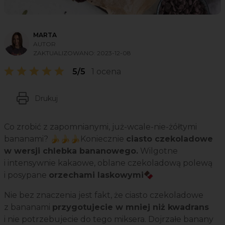
MARTA
AUTOR
ZAKTUALIZOWANO:
2023-12-08
5/5
1 ocena
Drukuj
Co zrobić z zapomnianymi, już-wcale-nie-żółtymi
bananami? 🍌🍌🍌Koniecznie
ciasto czekoladowe
w wersji chlebka bananowego.
Wilgotne
i intensywnie kakaowe, oblane czekoladową polewą
i posypane
orzechami laskowymi
🍫
Nie bez znaczenia jest fakt, że ciasto czekoladowe
z bananami
przygotujecie w mniej niż kwadrans
i nie potrzebujecie do tego miksera. Dojrzałe banany