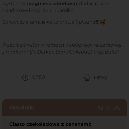
wystarczy
rozgnieść widelcem
, dodać resztę
składników i hop, do piekarnika!
Sprawdźcie sami, jakie to proste (i pyszne!!!)🥰
Przepis powstał w ramach współpracy reklamowej
z markami: Dr. Oetker, Barry Callebaut oraz Bakal.
02:50
Łatwy
Czas potrzebny na przygotowanie przepisu
Poziom trudności
Składniki
14
Ciasto czekoladowe z bananami: