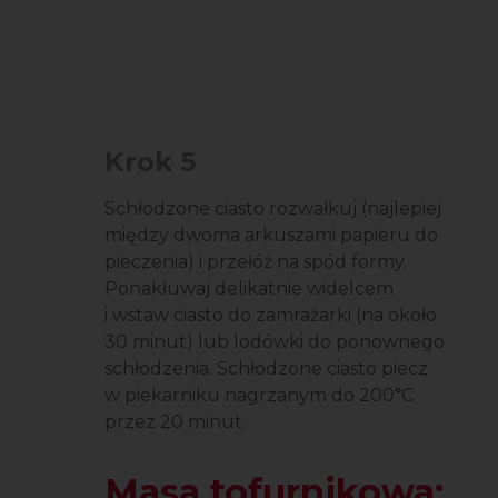
Krok 5
Schłodzone ciasto rozwałkuj (najlepiej
między dwoma arkuszami papieru do
pieczenia) i przełóż na spód formy.
Ponakłuwaj delikatnie widelcem
i wstaw ciasto do zamrażarki (na około
30 minut) lub lodówki do ponownego
schłodzenia. Schłodzone ciasto piecz
w piekarniku nagrzanym do 200
C
°
przez 20 minut.
Masa tofurnikowa: