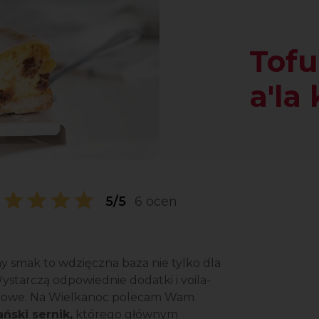
Tofu
a'la
5/5
6 ocen
y smak to wdzięczna baza nie tylko dla
starczą odpowiednie dodatki i voila-
gotowe. Na Wielkanoc polecam Wam
ński sernik,
którego głównym