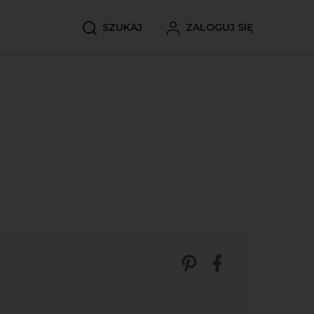
SZUKAJ
ZALOGUJ SIĘ
Zobacz nasze p
Udostępnij 