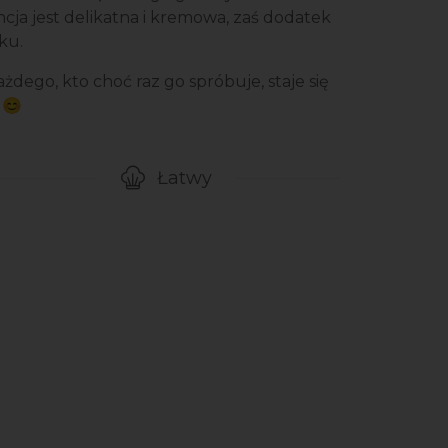
ncja jest delikatna i kremowa, zaś dodatek
ku.
ażdego, kto choć raz go spróbuje, staje się
 😊
Łatwy
gotowanie przepisu
Poziom trudności