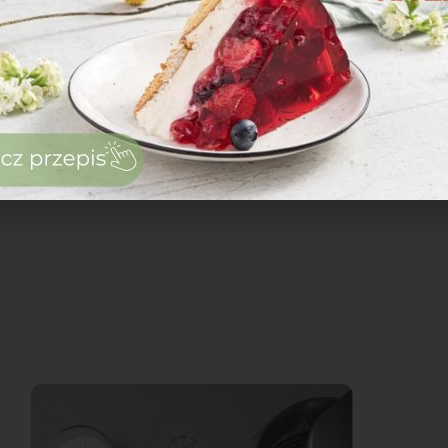
zaloguj
się
zarejestruj