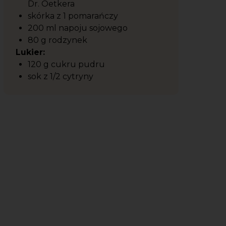
Dr. Oetkera
skórka z 1 pomarańczy
200 ml napoju sojowego
80 g rodzynek
Lukier:
120 g cukru pudru
sok z 1/2 cytryny