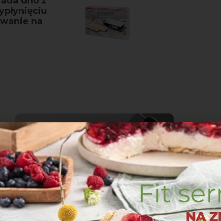
iada dno z
ypłynięciu
owanie na