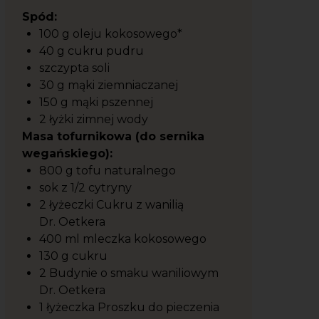
Spód:
100 g oleju kokosowego*
40 g cukru pudru
szczypta soli
30 g mąki ziemniaczanej
150 g mąki pszennej
2 łyżki zimnej wody
Masa tofurnikowa (do sernika
wegańskiego):
800 g tofu naturalnego
sok z 1/2 cytryny
2 łyżeczki Cukru z wanilią
Dr. Oetkera
400 ml mleczka kokosowego
130 g cukru
2 Budynie o smaku waniliowym
Dr. Oetkera
1 łyżeczka Proszku do pieczenia