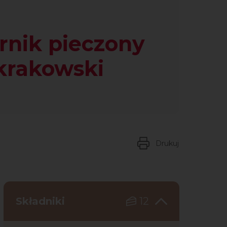
rnik pieczony
 krakowski
Drukuj
Składniki
12