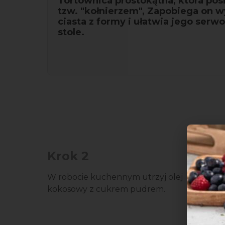
Tortownica prostokątna, która pos
tzw. "kołnierzem", Zapobiega on w
ciasta z formy i ułatwia jego serw
stole.
Krok 2
W robocie kuchennym utrzyj olej
kokosowy z cukrem pudrem.