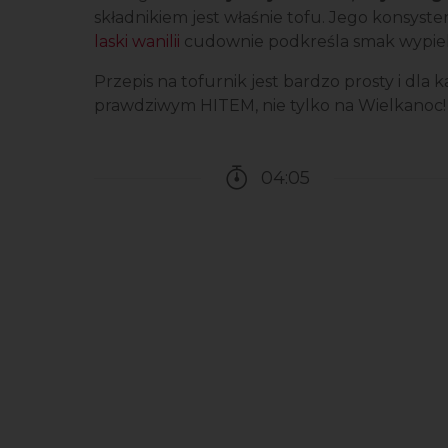
składnikiem jest właśnie tofu. Jego konsyste
laski wanilii
cudownie podkreśla smak wypie
Przepis na tofurnik jest bardzo prosty i dla k
prawdziwym HITEM, nie tylko na Wielkanoc!
04:05
Czas potrzebny na przy