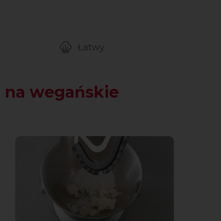
Łatwy
gotowanie przepisu
Poziom trudności
a na wegańskie