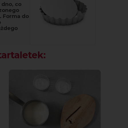
 dno, co
czonego
c. Forma do
o
ażdego
artaletek: