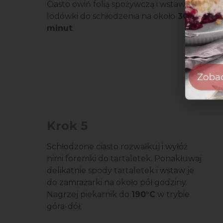
Ciasto owiń folią spożywczą i wstaw do
lodówki do schłodzenia na około
30
minut
.
Krok 5
Schłodzone ciasto rozwałkuj i wyłóż
nimi foremki do tartaletek. Ponakłuwaj
delikatnie spody tartaletek i wstaw je
do zamrażarki na około pół godziny.
Nagrzej piekarnik do
190°C
w trybie
góra-dół.