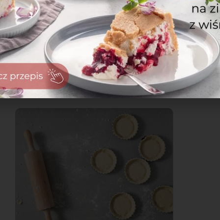
zaloguj
się
zarejestruj