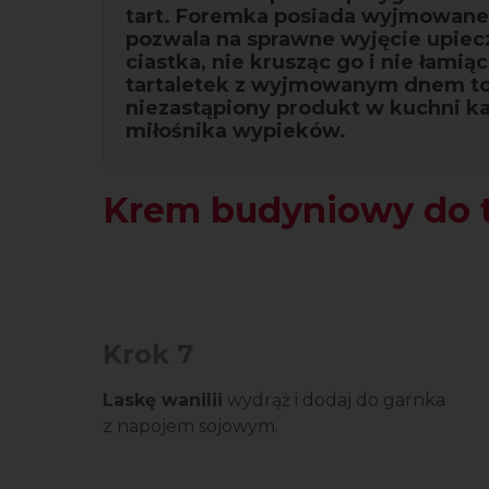
tart. Foremka posiada wyjmowane
pozwala na sprawne wyjęcie upie
ciastka, nie krusząc go i nie łamią
tartaletek z wyjmowanym dnem t
niezastąpiony produkt w kuchni k
miłośnika wypieków.
Krem budyniowy do t
Krok 7
Laskę wanilii
wydrąż i dodaj do garnka
z napojem sojowym.