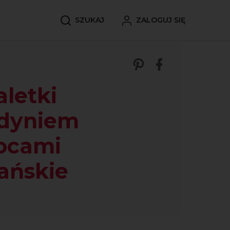
SZUKAJ
ZALOGUJ SIĘ
Zobacz nasze p
Udostępnij 
aletki
udyniem
ocami
ańskie