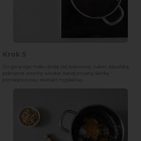
Krok 5
Do gorącego maku dodaj olej kokosowy, cukier, aquafabę,
pokrojone orzechy włoskie, kandyzowaną skórkę
pomarańczową i ekstrakt migdałowy.