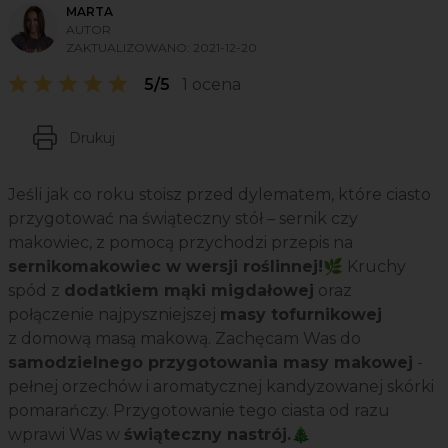
MARTA
AUTOR
ZAKTUALIZOWANO:
2021-12-20
5/5
1 ocena
Drukuj
Jeśli jak co roku stoisz przed dylematem, które ciasto
przygotować na świąteczny stół – sernik czy
makowiec, z pomocą przychodzi przepis na
sernikomakowiec w wersji roślinnej!
🌿 Kruchy
spód z
dodatkiem mąki migdałowej
oraz
połączenie najpyszniejszej
masy tofurnikowej
z domową masą makową. Zachęcam Was do
samodzielnego przygotowania masy makowej
-
pełnej orzechów i aromatycznej kandyzowanej skórki
pomarańczy. Przygotowanie tego ciasta od razu
wprawi Was w
świąteczny nastrój.
🎄