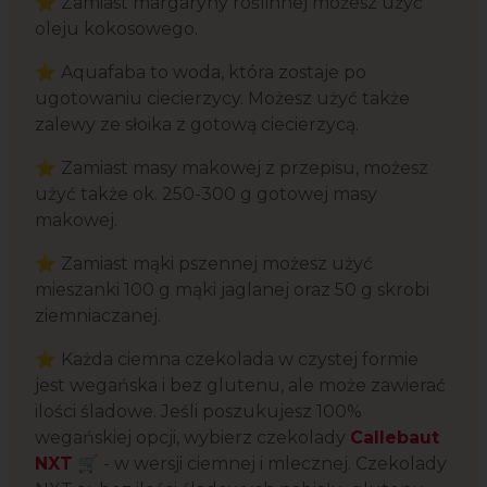
⭐ Zamiast margaryny roślinnej możesz użyć
oleju kokosowego.
⭐ Aquafaba to woda, która zostaje po
ugotowaniu ciecierzycy. Możesz użyć także
zalewy ze słoika z gotową ciecierzycą.
⭐ Zamiast masy makowej z przepisu, możesz
użyć także ok. 250-300 g gotowej masy
makowej.
⭐ Zamiast mąki pszennej możesz użyć
mieszanki 100 g mąki jaglanej oraz 50 g skrobi
ziemniaczanej.
⭐ Każda ciemna czekolada w czystej formie
jest wegańska i bez glutenu, ale może zawierać
ilości śladowe. Jeśli poszukujesz 100%
wegańskiej opcji, wybierz czekolady
Callebaut
NXT
🛒 - w wersji ciemnej i mlecznej. Czekolady