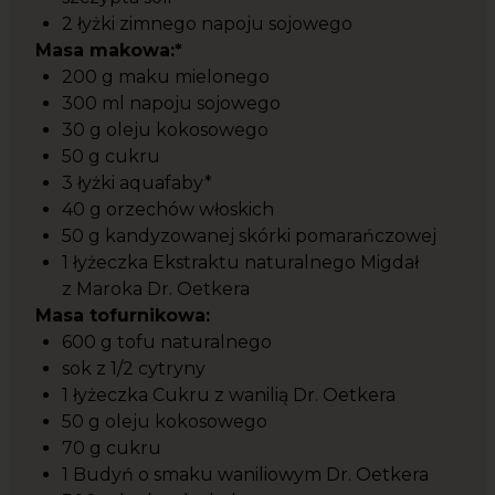
2 łyżki zimnego napoju sojowego
Masa makowa:*
200 g maku mielonego
300 ml napoju sojowego
30 g oleju kokosowego
50 g cukru
3 łyżki aquafaby*
40 g orzechów włoskich
50 g kandyzowanej skórki pomarańczowej
1 łyżeczka Ekstraktu naturalnego Migdał
z Maroka Dr. Oetkera
Masa tofurnikowa:
600 g tofu naturalnego
sok z 1/2 cytryny
1 łyżeczka Cukru z wanilią Dr. Oetkera
50 g oleju kokosowego
70 g cukru
1 Budyń o smaku waniliowym Dr. Oetkera