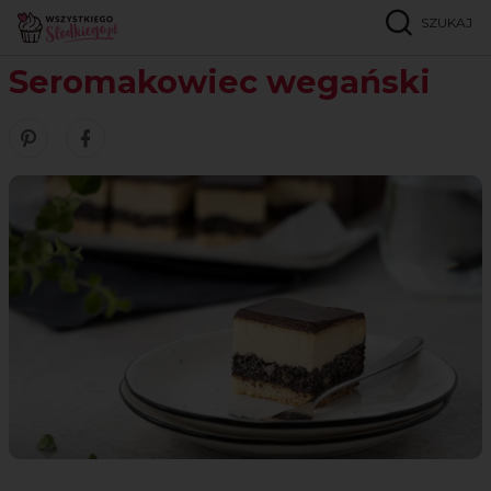
SZUKAJ
Strona główna
Przepisy
Wegańskie
Seromakowiec wegański
Seromakowiec wegański
Zobacz nasze piny w serwisie Pinterest
Udostępnij ten przepis w serwisie Facebook