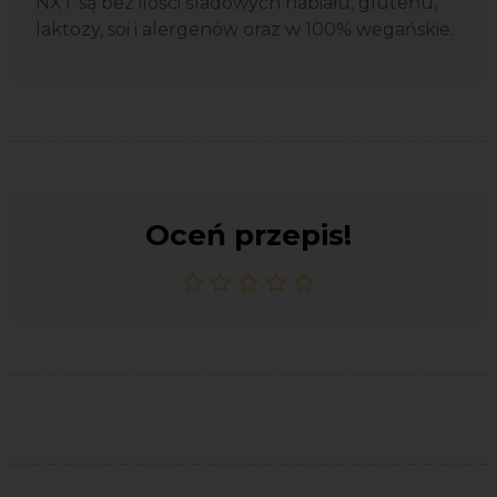
NXT są bez ilości śladowych nabiału, glutenu,
laktozy, soi i alergenów oraz w 100% wegańskie.
Oceń przepis!