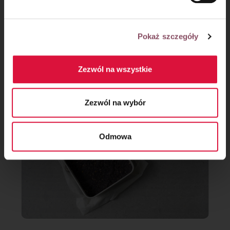
Krok 9
Pokaż szczegóły
Na kruchym spodzie rozłóż masę makową, a następnie masę
tofurnikową.
Zezwól na wszystkie
Zezwól na wybór
Odmowa