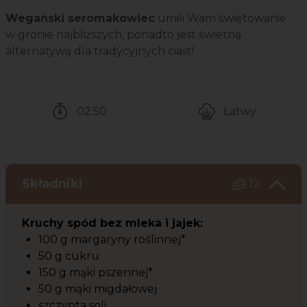
Wegański seromakowiec
umili Wam świętowanie
w gronie najbliższych, ponadto jest świetną
alternatywą dla tradycyjnych ciast!
02:50
Łatwy
Czas potrzebny na przygotowanie przepisu
Poziom trudności
Składniki
12
Kruchy spód bez mleka i jajek:
100 g margaryny roślinnej*
50 g cukru
150 g mąki pszennej*
50 g mąki migdałowej
szczypta soli