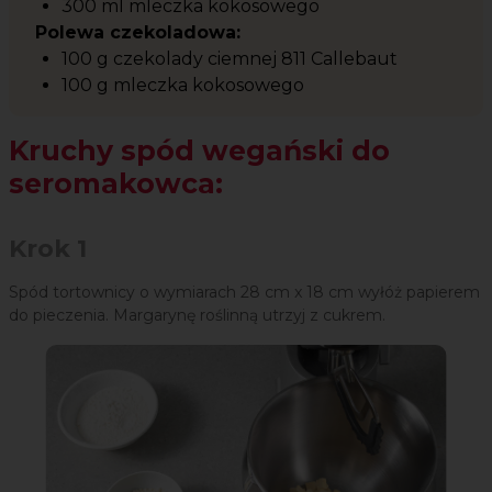
300 ml mleczka kokosowego
Polewa czekoladowa:
100 g czekolady ciemnej 811 Callebaut
100 g mleczka kokosowego
Kruchy spód wegański do
seromakowca:
Krok 1
Spód tortownicy o wymiarach 28 cm x 18 cm wyłóż papierem
do pieczenia. Margarynę roślinną utrzyj z cukrem.