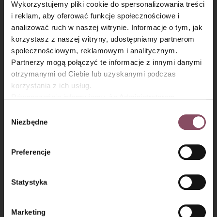
Wykorzystujemy pliki cookie do spersonalizowania treści
i reklam, aby oferować funkcje społecznościowe i
analizować ruch w naszej witrynie. Informacje o tym, jak
×
korzystasz z naszej witryny, udostępniamy partnerom
społecznościowym, reklamowym i analitycznym.
Krok 8
Partnerzy mogą połączyć te informacje z innymi danymi
otrzymanymi od Ciebie lub uzyskanymi podczas
Następnie dodaj budyń i mleczko kokosowe. Zblenduj do
uzyskania jednolitej, kremowej konsystencji.
korzystania z ich usług.
Równocześnie informujemy, że Administratorem
Państwa danych jest Dr. Oetker Polska Sp. z o.o.,
Wybór
Gdańsk (80-339) adres: Dickmana 14/15 więcej
Niezbędne
zgody
informacji o przetwarzaniu danych osobowych oraz
mechanizmie plików cookie znajdą Państwo w
Polityce
Preferencje
prywatności.
Statystyka
Marketing