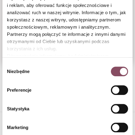
i reklam, aby oferować funkcje społecznościowe i
analizować ruch w naszej witrynie. Informacje o tym, jak
korzystasz z naszej witryny, udostępniamy partnerom
społecznościowym, reklamowym i analitycznym.
Partnerzy mogą połączyć te informacje z innymi danymi
Orzechowe całuski
Tarta tatin
otrzymanymi od Ciebie lub uzyskanymi podczas
korzystania z ich usług.
Odc. 7
Odc. 1
Równocześnie informujemy, że Administratorem
Państwa danych jest Dr. Oetker Polska Sp. z o.o.,
Wybór
Gdańsk (80-339) adres: Dickmana 14/15 więcej
Niezbędne
zgody
informacji o przetwarzaniu danych osobowych oraz
1
2
3
mechanizmie plików cookie znajdą Państwo w
Polityce
Preferencje
prywatności.
Statystyka
MATERIAŁY PUBLIKOWANE NA NASZEJ STRONIE
Marketing
STANOWIĄ AUTOPROMOCJĘ: