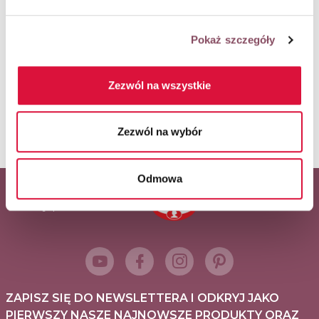
Pokaż szczegóły
ORAZ POWSTAŁY W RAMACH WSPÓŁPRACY
Zezwól na wszystkie
REKLAMOWEJ Z WŁAŚCICIELAMI MAREK:
Zezwól na wybór
Odmowa
Główny partner serwisu
ZAPISZ SIĘ DO NEWSLETTERA I ODKRYJ JAKO
PIERWSZY NASZE NAJNOWSZE PRODUKTY ORAZ