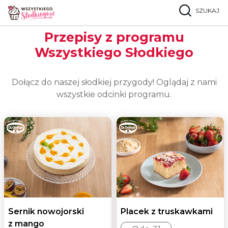
SZUKAJ
Strona główna
Przepisy z programu TV
Przepisy z programu
Wszystkiego Słodkiego
Dołącz do naszej słodkiej przygody! Oglądaj z nami
wszystkie odcinki programu.
Sernik nowojorski
Placek z truskawkami
z mango