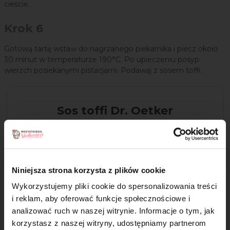
cieście.
Krok 6
Gotową tartę wstaw do nagrzanego piekarnika i piecz około
30 minut w temperaturze 190°C. Po upieczeniu posyp
wierzch posiekanymi pistacjami. Podawaj z sosem toffi.
Sos toffi Dr. Oetker
Gęsty sos toffi o smaku prawdziwego
kajmaku pysznie wzbogaci smak Twoich
deserów. Dodaj go do lodów, sernika,
naleśników czy gofrów i ciesz się ich
Niniejsza strona korzysta z plików cookie
smakiem. :)
Wykorzystujemy pliki cookie do spersonalizowania treści
i reklam, aby oferować funkcje społecznościowe i
analizować ruch w naszej witrynie. Informacje o tym, jak
×
korzystasz z naszej witryny, udostępniamy partnerom