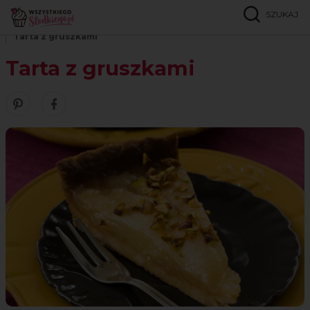
SZUKAJ
Strona główna
Przepisy
Ciasta kruche i tarty
Tarta z gruszkami
Tarta z gruszkami
Zobacz nasze piny w serwisie Pinterest
Udostępnij ten przepis w serwisie Facebook