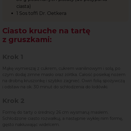
ciasta)
1 Sos toffi Dr. Oetkera
Ciasto kruche na tartę
z gruszkami:
Krok 1
Mąkę wymieszaj z cukrem, cukrem wanilinowym i solą, po
czym dodaj zimne masło oraz żółtka. Całość posiekaj nożem
na drobną kruszonkę i szybko zagnieć. Owiń folią spożywczą
i odstaw na ok. 30 minut do schłodzenia do lodówki.
Krok 2
Formę do tarty o średnicy 26 cm wysmaruj masłem.
Schłodzone ciasto rozwałkuj, a następnie wyklej nim formę,
gęsto nakłuwając widelcem.