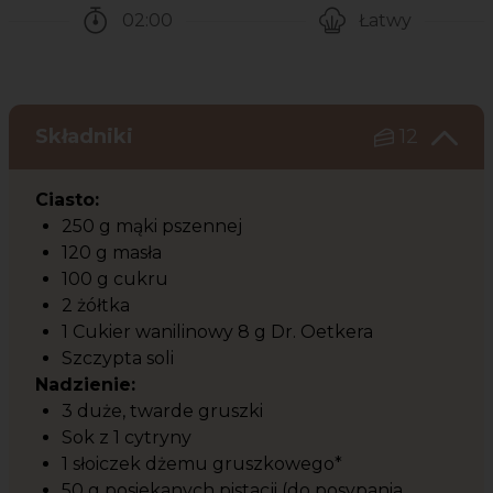
02:00
Łatwy
Czas potrzebny na przygotowanie przepisu
Poziom trudności
Składniki
12
Ciasto:
250 g mąki pszennej
120 g masła
100 g cukru
2 żółtka
1 Cukier wanilinowy 8 g Dr. Oetkera
Szczypta soli
Nadzienie:
3 duże, twarde gruszki
Sok z 1 cytryny
1 słoiczek dżemu gruszkowego*
50 g posiekanych pistacji (do posypania