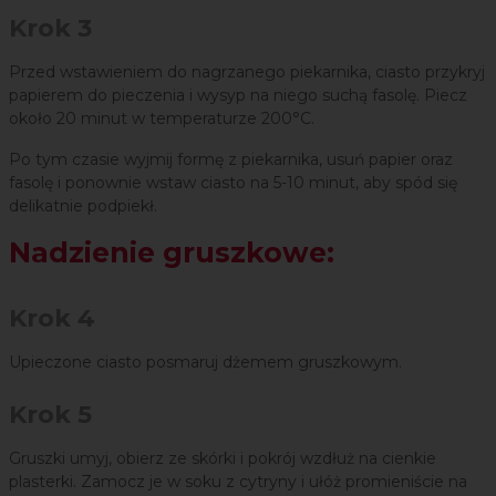
Krok 3
Przed wstawieniem do nagrzanego piekarnika, ciasto przykryj
papierem do pieczenia i wysyp na niego suchą fasolę. Piecz
około 20 minut w temperaturze 200°C.
Po tym czasie wyjmij formę z piekarnika, usuń papier oraz
fasolę i ponownie wstaw ciasto na 5-10 minut, aby spód się
delikatnie podpiekł.
Nadzienie gruszkowe:
Krok 4
Upieczone ciasto posmaruj dżemem gruszkowym.
Krok 5
Gruszki umyj, obierz ze skórki i pokrój wzdłuż na cienkie
plasterki. Zamocz je w soku z cytryny i ułóż promieniście na