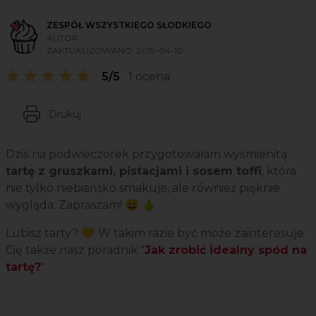
ZESPÓŁ WSZYSTKIEGO SŁODKIEGO
AUTOR
ZAKTUALIZOWANO:
2019-04-10
5/5
1 ocena
Drukuj
Dziś na podwieczorek przygotowałam wyśmienitą
tartę z gruszkami, pistacjami i sosem toffi
, która
nie tylko niebiańsko smakuje, ale również pięknie
wygląda. Zapraszam! 😄 🍐
Lubisz tarty? 💛 W takim razie być może zainteresuje
Cię także nasz poradnik "
Jak zrobić idealny spód na
tartę?
"