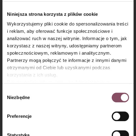
Niniejsza strona korzysta z plików cookie
Wykorzystujemy pliki cookie do spersonalizowania treści
i reklam, aby oferować funkcje społecznościowe i
analizować ruch w naszej witrynie. Informacje o tym, jak
×
korzystasz z naszej witryny, udostępniamy partnerom
społecznościowym, reklamowym i analitycznym.
Partnerzy mogą połączyć te informacje z innymi danymi
otrzymanymi od Ciebie lub uzyskanymi podczas
korzystania z ich usług.
Krok 3
Równocześnie informujemy, że Administratorem
Ostatnim krokiem jest sklejenie ze soba wszystkich
Państwa danych jest Dr. Oetker Polska Sp. z o.o.,
Wybór
części. Po doklejaniu ostatniego fragmentu, włóż
Gdańsk (80-339) adres: Dickmana 14/15 więcej
Niezbędne
zgody
do środka kawałek sznureczka. Wszystko mocno
informacji o przetwarzaniu danych osobowych oraz
przyciśnij i poczekaj chwilę, żeby klej dobrze złapał.
mechanizmie plików cookie znajdą Państwo w
Polityce
Preferencje
prywatności.
Statystyka