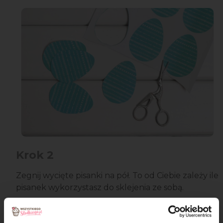
Krok 2
Zegnij wycięte pisanki na pół. To od Ciebie zależy ile
pisanek wykorzystasz do sklejenia ze sobą.