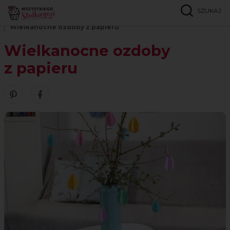
SZUKAJ
Strona główna
Inspiracje
DIY
Wielkanocne ozdoby z papieru
Wielkanocne ozdoby
z papieru
Zobacz nasze piny w serwisie Pinterest
Śledź nas na Facebooku