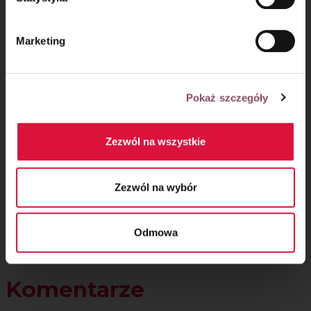
Marketing
Pokaż szczegóły
Zezwól na wszystkie
Krok 4
Zezwól na wybór
TU
znajdziesz więcej naszych inspiracji na
proste dekoracje wielkanocne
🐇
Odmowa
Komentarze