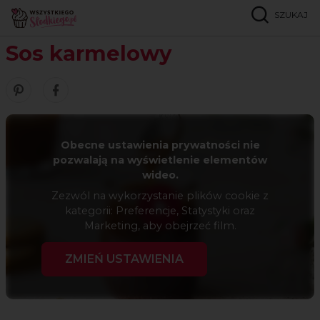
SZUKAJ
Strona główna
Przepisy
Bez glutenu
Sos karmelowy
Sos karmelowy
Zobacz nasze piny w serwisie Pinterest
Udostępnij ten przepis w serwisie Facebook
Obecne ustawienia prywatności nie
pozwalają na wyświetlenie elementów
wideo.
Zezwól na wykorzystanie plików cookie z
kategorii: Preferencje, Statystyki oraz
Marketing, aby obejrzeć film.
ZMIEŃ USTAWIENIA