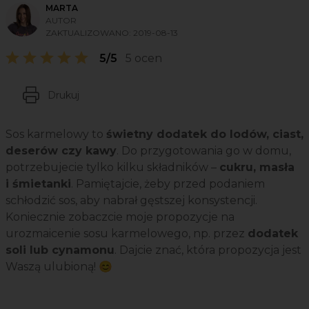
MARTA
AUTOR
ZAKTUALIZOWANO:
2019-08-13
5/5
5 ocen
Drukuj
Sos karmelowy to
świetny dodatek do lodów, ciast,
deserów czy kawy
. Do przygotowania go w domu,
potrzebujecie tylko kilku składników –
cukru, masła
i śmietanki
. Pamiętajcie, żeby przed podaniem
schłodzić sos, aby nabrał gęstszej konsystencji.
Koniecznie zobaczcie moje propozycje na
urozmaicenie sosu karmelowego, np. przez
dodatek
soli lub cynamonu
. Dajcie znać, która propozycja jest
Waszą ulubioną! 😊