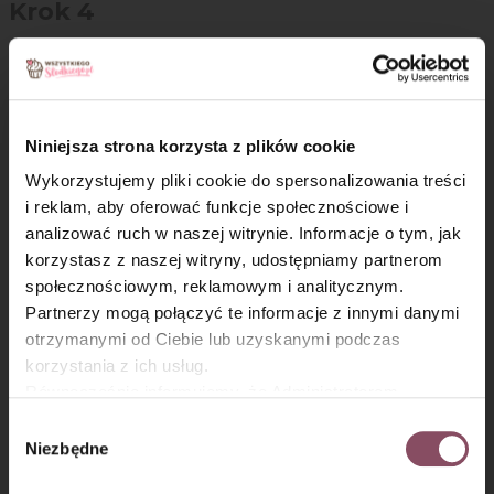
Krok 4
Dobrze wymieszaj sos za pomocą rózgi kuchennej. Wszystkie
składniki powinny się połączyć.
Niniejsza strona korzysta z plików cookie
Wykorzystujemy pliki cookie do spersonalizowania treści
i reklam, aby oferować funkcje społecznościowe i
analizować ruch w naszej witrynie. Informacje o tym, jak
×
korzystasz z naszej witryny, udostępniamy partnerom
społecznościowym, reklamowym i analitycznym.
Partnerzy mogą połączyć te informacje z innymi danymi
otrzymanymi od Ciebie lub uzyskanymi podczas
korzystania z ich usług.
Równocześnie informujemy, że Administratorem
Państwa danych jest Dr. Oetker Polska Sp. z o.o.,
Wybór
Krok 5
Gdańsk (80-339) adres: Dickmana 14/15 więcej
Niezbędne
zgody
informacji o przetwarzaniu danych osobowych oraz
Otrzymany sos karmelowy będzie płynny, ale zgęstnieje po