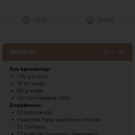
00:30
Średni
Czas potrzebny na przygotowanie przepisu
Poziom trudności
Składniki
4
Sos karmelowy:
200 g cukru
75 ml wody
80 g masła
100 ml śmietanki 30%
Dodatkowo:
1/2 łyżeczki soli
1 łyżeczka Pasty waniliowej Intense
Dr. Oetkera
1/2 łyżeczki cynamonu mielonego