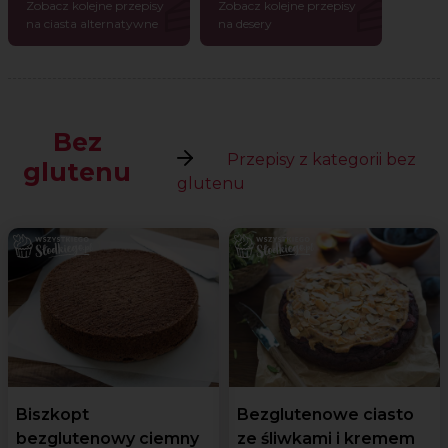
Zobacz kolejne przepisy
Zobacz kolejne przepisy
na ciasta alternatywne
na desery
Bez
Przepisy z kategorii bez
glutenu
glutenu
Biszkopt
Bezglutenowe ciasto
bezglutenowy ciemny
ze śliwkami i kremem