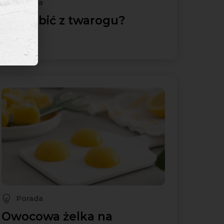
Porada
Co zrobić z twarogu?
Porada
Owocowa żelka na