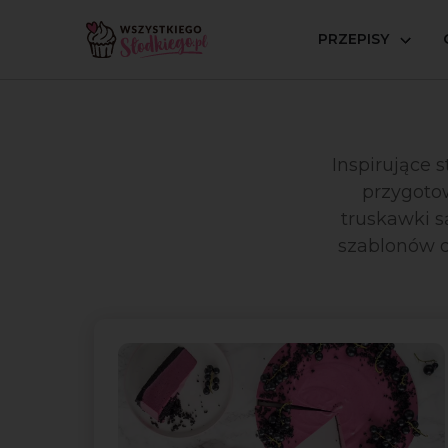
PRZEPISY
Strona główna
Inspiracje
Inspirujące s
przygotow
truskawki s
szablonów 