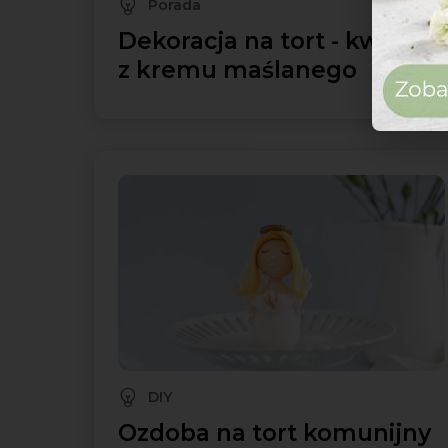
Porada
Dekoracja na tort - kwiaty
z kremu maślanego
DIY
Ozdoba na tort komunijny