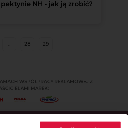
pektynie NH - jak ją zrobić?
28
29
...
RAMACH WSPÓŁPRACY REKLAMOWEJ Z
ŚCICIELAMI MAREK: