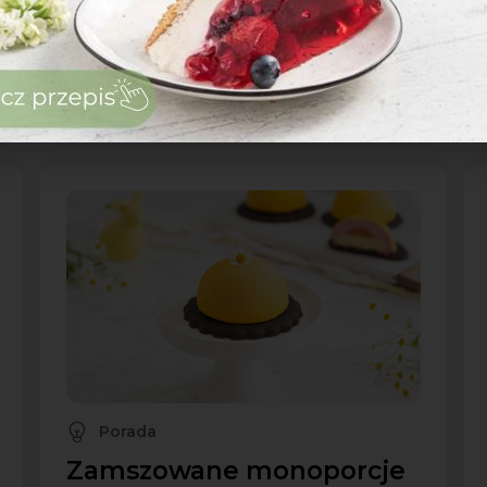
Porada
Krem oreo do tortu
Porada
Zamszowane monoporcje