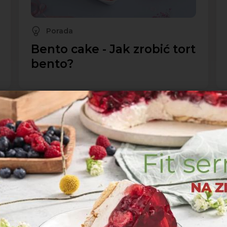
Porada
Bento cake - Jak zrobić tort
bento?