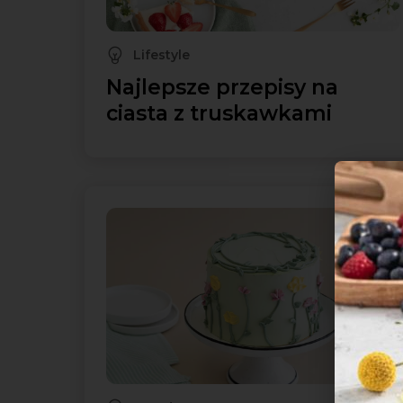
Lifestyle
Najlepsze przepisy na
ciasta z truskawkami